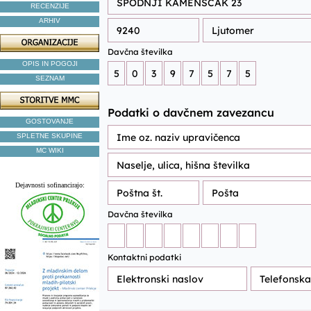
RECENZIJE
ARHIV
OPIS IN POGOJI
SEZNAM
GOSTOVANJE
SPLETNE SKUPINE
MC WIKI
Dejavnosti sofinancirajo: