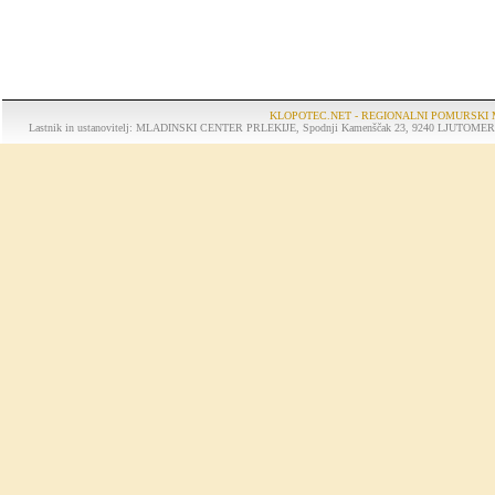
KLOPOTEC.NET - REGIONALNI POMURSKI 
Lastnik in ustanovitelj: MLADINSKI CENTER PRLEKIJE, Spodnji Kamenščak 23, 9240 LJUTOMER, tel