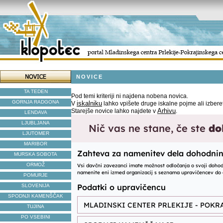
NOVICE
TA TEDEN
Pod temi kriteriji ni najdena nobena novica.
GORNJA RADGONA
iskalniku
V
lahko vpišete druge iskalne pojme ali izbere
Arhivu
Starejše novice lahko najdete v
.
LENDAVA
LJUBLJANA
LJUTOMER
MARIBOR
MURSKA SOBOTA
ORMOŽ
POMURJE
SLOVENIJA
SPODNJI KAMENŠČAK
TUJINA
PO VSEBINI