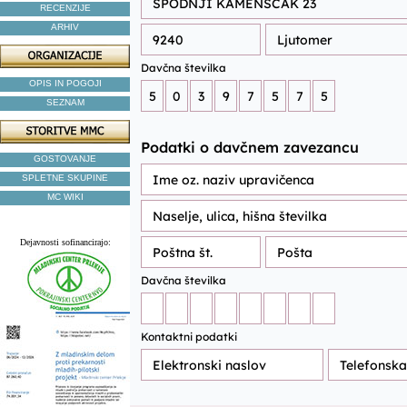
RECENZIJE
ARHIV
OPIS IN POGOJI
SEZNAM
GOSTOVANJE
SPLETNE SKUPINE
MC WIKI
Dejavnosti sofinancirajo: