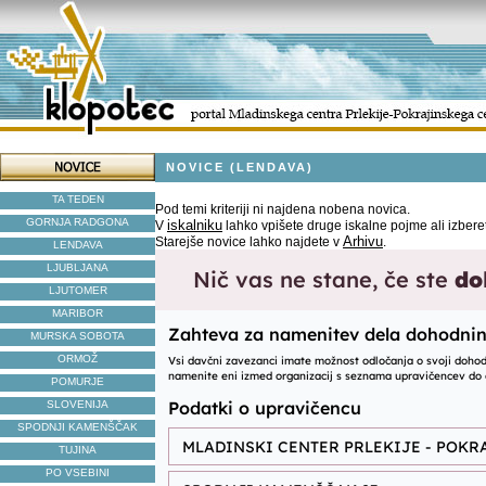
NOVICE (LENDAVA)
TA TEDEN
Pod temi kriteriji ni najdena nobena novica.
GORNJA RADGONA
iskalniku
V
lahko vpišete druge iskalne pojme ali izbere
Arhivu
Starejše novice lahko najdete v
.
LENDAVA
LJUBLJANA
LJUTOMER
MARIBOR
MURSKA SOBOTA
ORMOŽ
POMURJE
SLOVENIJA
SPODNJI KAMENŠČAK
TUJINA
PO VSEBINI