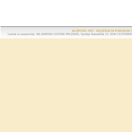
KLOPOTEC.NET - REGIONALNI POMURSKI 
Lastnik in ustanovitelj: MLADINSKI CENTER PRLEKIJE, Spodnji Kamenščak 23, 9240 LJUTOMER, tel