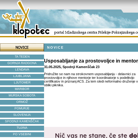
NOVICE
TA TEDEN
Usposabljanje za prostovoljce in mentor
GORNJA RADGONA
31.05.2025, Spodnji Kamenščak 23
LENDAVA
Pridružite se nam na strokovnem usposabljanju - delavnici za
LJUBLJANA
prostovoljce in njihove mentorje ter koordinatorje s podelitvijo
certifikatov in priznanj ACS. Za tem sledi neformalno druženje v
LJUTOMER
obliki piknika.
MARIBOR
MURSKA SOBOTA
ORMOŽ
POMURJE
SLOVENIJA
SPODNJI KAMENŠČAK
TUJINA
PO VSEBINI