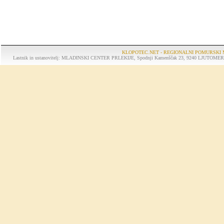
KLOPOTEC.NET - REGIONALNI POMURSKI 
Lastnik in ustanovitelj: MLADINSKI CENTER PRLEKIJE, Spodnji Kamenščak 23, 9240 LJUTOMER, tel