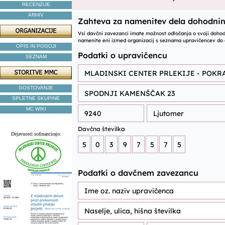
RECENZIJE
ARHIV
OPIS IN POGOJI
SEZNAM
GOSTOVANJE
SPLETNE SKUPINE
MC WIKI
Dejavnosti sofinancirajo: