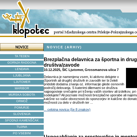
NOVICE (ARHIV)
TA TEDEN
Brezplačna delavnica za športna in dru
GORNJA RADGONA
društva/zavode
LENDAVA
10.12.2025, ŠIC Ljutomer, Grossmanova ulica 7
LJUBLJANA
Delavnica je namenjena vsem, ki aktivno delujete v
(športnih ali drugih) društvih in zavodih ter bi želeli
LJUTOMER
pridobiti dodatna znanja oz. informacije glede osnovnih
področij delovanja. S katerimi dilemami se društva
MARIBOR
najpogosteje srečujete pri trženju vaših storitev ali izdelkov, pri 
MURSKA SOBOTA
sodelujete? Ali poznate možnosti brezplačne uporabe ali najema
kakšne so vaše obveznosti do sponzorjev in kakšne do donat
ORMOŽ
možnosti za delo v društvih ter ...
POMURJE
... celotna novica (še 8 znakov)
SLOVENIJA
SPODNJI KAMENŠČAK
TUJINA
PO VSEBINI
Usposabljanje za prostovoljce in mentor