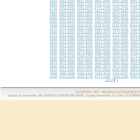
2610
2611-2620
2621-2630
2631-2640
2641-2650
2651-
2680
2681-2690
2691-2700
2701-2710
2711-2720
2721-
2750
2751-2760
2761-2770
2771-2780
2781-2790
2791-
2820
2821-2830
2831-2840
2841-2850
2851-2860
2861-
2890
2891-2900
2901-2910
2911-2920
2921-2930
2931-
2960
2961-2970
2971-2980
2981-2990
2991-3000
3001-
3030
3031-3040
3041-3050
3051-3060
3061-3070
3071-
3100
3101-3110
3111-3120
3121-3130
3131-3140
3141-
3170
3171-3180
3181-3190
3191-3200
3201-3210
3211-
3240
3241-3250
3251-3260
3261-3270
3271-3280
3281-
3310
3311-3320
3321-3330
3331-3340
3341-3350
3351-
3380
3381-3390
3391-3400
3401-3410
3411-3420
3421-
3450
3451-3460
3461-3470
3471-3480
3481-3490
3491-
3520
3521-3530
3531-3540
3541-3550
3551-3560
3561-
3590
3591-3600
3601-3610
3611-3620
3621-3630
3631-
3660
3661-3670
3671-3680
3681-3690
3691-3700
3701-
3730
3731-3740
3741-3750
3751-3760
3761-3770
3771-
3800
3801-3810
3811-3820
3821-3830
3831-3840
3841-
3870
3871-3880
3881-3890
3891-3900
3901-3910
3911-
3940
3941-3950
3951-3960
3961-3970
3971-3980
3981-
4010
4011-4020
4021-4030
4031-4040
4041-4050
4051-
4080
4081-4090
4091-4100
4101-4110
4111-4120
4121-
4150
4151-4160
4161-4170
4171-4180
4181-4190
4191-
4213
>
]
KLOPOTEC.NET - REGIONALNI POMURSKI 
Lastnik in ustanovitelj: MLADINSKI CENTER PRLEKIJE, Spodnji Kamenščak 23, 9240 LJUTOMER, tel