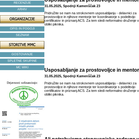
RECENZIJE
31.05.2025, Spodnji Kamenščak 23
ARHIV
Pridružite se nam na strokovnem usposabljanju - delavnici za
prostovoljce in njihove mentorje ter koordinatorje s podelitvijo
certifikatov in priznanj ACS. Za tem sledi neformalno druženje v
obliki piknika.
OPIS IN POGOJI
SEZNAM
GOSTOVANJE
SPLETNE SKUPINE
MC WIKI
Usposabljanje za prostovoljce in mentor
31.05.2025, Spodnji Kamenščak 23
Dejavnosti sofinancirajo:
Pridružite se nam na strokovnem usposabljanju - delavnici za
prostovoljce in njihove mentorje ter koordinatorje s podelitvijo
certifikatov in priznanj ACS. Za tem sledi neformalno druženje v
obliki piknika.