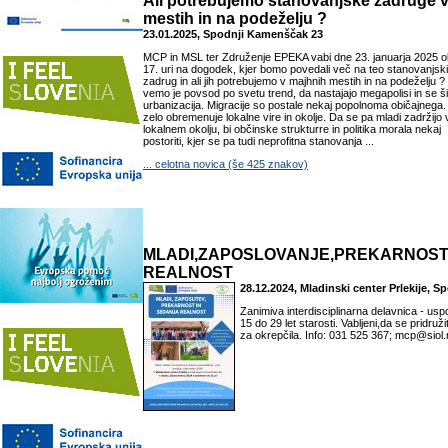
Ali potrebujemo stanovanjske zadruge 
mestih in na podeželju ?
23.01.2025, Spodnji Kamenščak 23
MCP in MSL ter Združenje EPEKA vabi dne 23. januarja 2025 o
17. uri na dogodek, kjer bomo povedali več na teo stanovanjsk
zadrug in ali jih potrebujemo v majhnih mestih in na podeželju ?
vemo je povsod po svetu trend, da nastajajo megapolisi in se ši
urbanizacija. Migracije so postale nekaj popolnoma običajnega.
zelo obremenuje lokalne vire in okolje. Da se pa mladi zadržijo 
lokalnem okolju, bi občinske strukturre in politika morala nekaj
postoriti, kjer se pa tudi neprofitna stanovanja ...
... celotna novica (še 425 znakov)
MLADI,ZAPOSLOVANJE,PREKARNOST
REALNOST
28.12.2024, Mladinski center Prlekije, 
Zanimiva interdisciplinarna delavnica - us
15 do 29 let starosti. Vabljeni,da se pridruži
za okrepčila. Info: 031 525 367; mcp@siol.