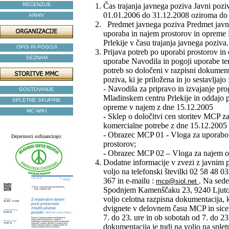
RECENZIJE
Čas trajanja javnega poziva Javni poziv
01.01.2006 do 31.12.2008 oziroma do 
ARHIV
Predmet javnega poziva Predmet javn
uporaba in najem prostorov in opreme
Prlekije v času trajanja javnega poziva.
OPIS IN POGOJI
Prijava potreb po uporabi prostorov in
SEZNAM
uporabe Navodila in pogoji uporabe ter
potreb so določeni v razpisni dokument
poziva, ki je priložena in jo sestavljajo 
- Navodila za pripravo in izvajanje pr
GOSTOVANJE
Mladinskem centru Prlekije in oddajo p
SPLETNE SKUPINE
opreme v najem z dne 15.12.2005
MC WIKI
- Sklep o določitvi cen storitev MCP z
komercialne potrebe z dne 15.12.2005
- Obrazec MCP 01 - Vloga za uporabo
Dejavnosti sofinancirajo:
prostorov;
- Obrazec MCP 02 – Vloga za najem 
Dodatne informacije v zvezi z javnim
voljo na telefonski številki 02 58 48 0
367 in e-mailu :
. Na sed
mcp@siol.net
Spodnjem Kamenščaku 23, 9240 Ljuto
voljo celotna razpisna dokumentacija, 
dvignete v delovnem času MCP in sice
7. do 23. ure in ob sobotah od 7. do 23
dokumentacija je tudi na voljo na spletn