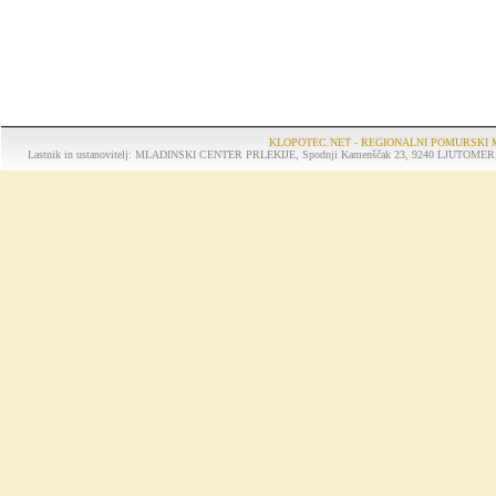
KLOPOTEC.NET - REGIONALNI POMURSKI 
Lastnik in ustanovitelj: MLADINSKI CENTER PRLEKIJE, Spodnji Kamenščak 23, 9240 LJUTOMER, tel