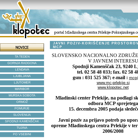
JAVNI POZIV-KORIŠČENJE PROSTOROV
MCP
SLOVENSKO NACIONALNO ZDRUŽE
TA TEDEN
V JAVNEM INTERES
GORNJA RADGONA
Spodnji Kamenščak 23, 9240 L
LENDAVA
tel. 02 58 48 033; fax. 02 58 4
LJUBLJANA
gsm : 031 525 367; e-mail :
mcp@
www.mc-prlekije.si
LJUTOMER
www.klopotec.net
MARIBOR
MURSKA SOBOTA
Mladinski center Prlekije, na podlagi 
ORMOŽ
odbora MCP sprejetega
15. decembra 2005 podaja sledeč
POMURJE
SLOVENIJA
Javni poziv za prijavo potreb po upor
SPODNJI KAMENŠČAK
opreme Mladinskega centra Prlekije v t
TUJINA
2006/2008
PO VSEBINI