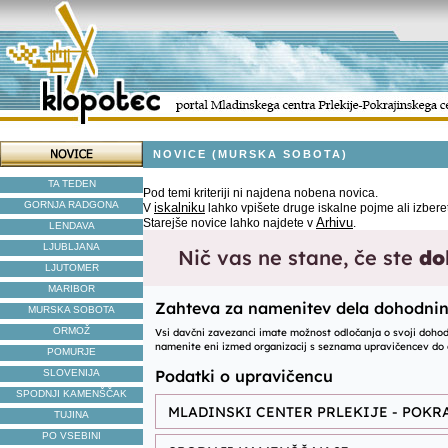
NOVICE (MURSKA SOBOTA)
TA TEDEN
Pod temi kriteriji ni najdena nobena novica.
GORNJA RADGONA
iskalniku
V
lahko vpišete druge iskalne pojme ali izbere
Arhivu
Starejše novice lahko najdete v
.
LENDAVA
LJUBLJANA
LJUTOMER
MARIBOR
MURSKA SOBOTA
ORMOŽ
POMURJE
SLOVENIJA
SPODNJI KAMENŠČAK
TUJINA
PO VSEBINI