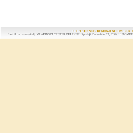
KLOPOTEC.NET - REGIONALNI POMURSKI 
Lastnik in ustanovitelj: MLADINSKI CENTER PRLEKIJE, Spodnji Kamenščak 23, 9240 LJUTOMER, tel