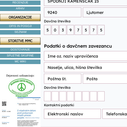
RECENZIJE
ARHIV
OPIS IN POGOJI
SEZNAM
GOSTOVANJE
SPLETNE SKUPINE
MC WIKI
Dejavnosti sofinancirajo: