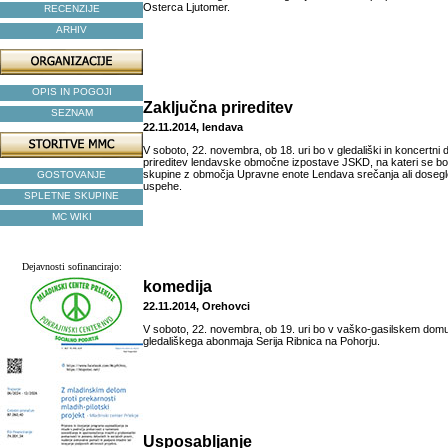
Osterca Ljutomer.
RECENZIJE
ARHIV
OPIS IN POGOJI
Zaključna prireditev
SEZNAM
22.11.2014, lendava
V soboto, 22. novembra, ob 18. uri bo v gledališki in koncertni 
prireditev lendavske območne izpostave JSKD, na kateri se bod
skupine z območja Upravne enote Lendava srečanja ali dose
GOSTOVANJE
uspehe.
SPLETNE SKUPINE
MC WIKI
Dejavnosti sofinancirajo:
komedija
22.11.2014, Orehovci
V soboto, 22. novembra, ob 19. uri bo v vaško-gasilskem domu
gledališkega abonmaja Serija Ribnica na Pohorju.
Usposabljanje