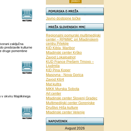
Javno dostopne točke
Regionalni pomurski multimedijski
center – RPMMC pri Mladinskem
centru Prlekije
dvorani zaključna
o predstavile kulturne
KID Kibla, Maribor
gle druge pomembne
Mladinski center Krško
Zavod Lokalpatriot
KUD France Prešern Trnovo –
Ljudmila
KID Pina Koper
Masovna - Nova Gorica
Zavod K6/4
Mat kultra
MIKK Murska Sobota
Art center
 v okviru Majolkinega
Mladinski center Slovenj Gradec
Multimedijski center Gorenjske
Društvo Hiša kulture
Mladinski center Velenje
Avgust 2026