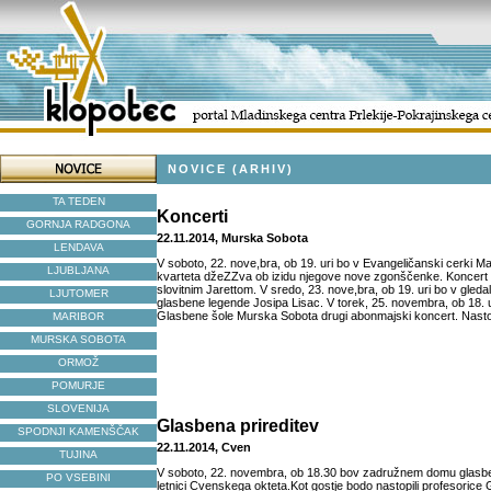
NOVICE (ARHIV)
TA TEDEN
Koncerti
GORNJA RADGONA
22.11.2014, Murska Sobota
LENDAVA
V soboto, 22. nove,bra, ob 19. uri bo v Evangeličanski cerki M
LJUBLJANA
kvarteta džeZZva ob izidu njegove nove zgonščenke. Koncert p
slovitnim Jarettom. V sredo, 23. nove,bra, ob 19. uri bo v gleda
LJUTOMER
glasbene legende Josipa Lisac. V torek, 25. novembra, ob 18. u
Glasbene šole Murska Sobota drugi abonmajski koncert. Nastop
MARIBOR
MURSKA SOBOTA
ORMOŽ
POMURJE
SLOVENIJA
Glasbena prireditev
SPODNJI KAMENŠČAK
22.11.2014, Cven
TUJINA
V soboto, 22. novembra, ob 18.30 bov zadružnem domu glasben
PO VSEBINI
letnici Cvenskega okteta.Kot gostje bodo nastopili profesorice