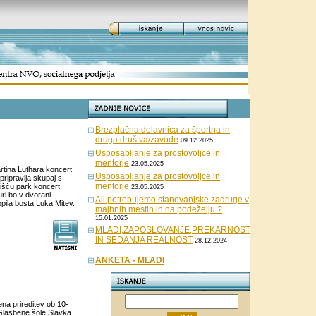
Brezplačna delavnica za športna in
druga društva/zavode
09.12.2025
Usposabljanje za prostovoljce in
mentorje
23.05.2025
artina Luthara koncert
Usposabljanje za prostovoljce in
ripravlja skupaj s
mentorje
lišču park koncert
23.05.2025
ri bo v dvorani
Ali potrebujemo stanovanjske zadruge v
ila bosta Luka Mitev.
majhnih mestih in na podeželju ?
15.01.2025
MLADI,ZAPOSLOVANJE,PREKARNOST
IN SEDANJA REALNOST
28.12.2024
ANKETA - MLADI
a prireditev ob 10-
 Glasbene šole Slavka