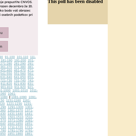
This poll has been disabled
90
91-100
101-110
111-
181-190
191-200
201-
271-280
281-290
291-
361-370
371-380
381-
451-460
461-470
471-
541-550
551-560
561-
631-640
641-650
651-
721-730
731-740
741-
811-820
821-830
831-
901-910
911-920
921-
91-1000
1001-1010
1011-
1060
1061-
1080
1081-1090
1091-
[
150
1151-1160
1161-
220
1221-1230
1231-
1290
1291-1300
1301-
1360
1361-1370
1371-
1430
1431-1440
1441-
1500
1501-1510
1511-
1570
1571-1580
1581-
1640
1641-1650
1651-
1710
1711-1720
1721-
1780
1781-1790
1791-
1850
1851-1860
1861-