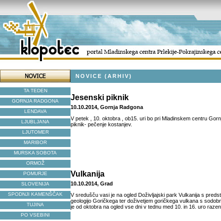
NOVICE (ARHIV)
TA TEDEN
Jesenski piknik
GORNJA RADGONA
10.10.2014, Gornja Radgona
LENDAVA
V petek , 10. oktobra , ob15. uri bo pri Mladinskem centru Go
LJUBLJANA
piknik- pečenje kostanjev.
LJUTOMER
MARIBOR
MURSKA SOBOTA
ORMOŽ
Vulkanija
POMURJE
10.10.2014, Grad
SLOVENIJA
SPODNJI KAMENŠČAK
V sredušču vasi je na ogled Doživljajski park Vulkanija s predst
geologijo Goričkega ter doživetjem goričkega vulkana s sodobno
TUJINA
je od oktobra na ogled vse dni v tednu med 10. in 16. uro razen
PO VSEBINI