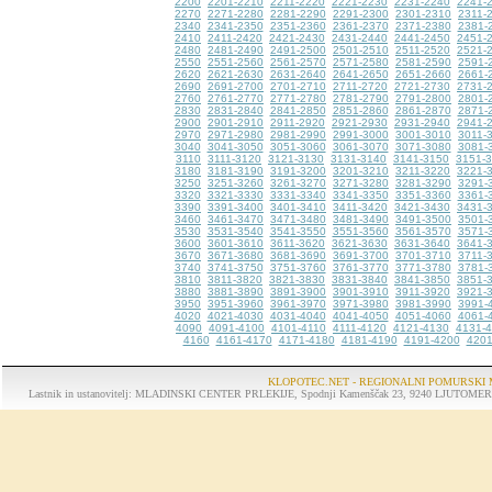
2200
2201-2210
2211-2220
2221-2230
2231-2240
2241-
2270
2271-2280
2281-2290
2291-2300
2301-2310
2311-
2340
2341-2350
2351-2360
2361-2370
2371-2380
2381-
2410
2411-2420
2421-2430
2431-2440
2441-2450
2451-
2480
2481-2490
2491-2500
2501-2510
2511-2520
2521-
2550
2551-2560
2561-2570
2571-2580
2581-2590
2591-
2620
2621-2630
2631-2640
2641-2650
2651-2660
2661-
2690
2691-2700
2701-2710
2711-2720
2721-2730
2731-
2760
2761-2770
2771-2780
2781-2790
2791-2800
2801-
2830
2831-2840
2841-2850
2851-2860
2861-2870
2871-
2900
2901-2910
2911-2920
2921-2930
2931-2940
2941-
2970
2971-2980
2981-2990
2991-3000
3001-3010
3011-
3040
3041-3050
3051-3060
3061-3070
3071-3080
3081-
3110
3111-3120
3121-3130
3131-3140
3141-3150
3151-
3180
3181-3190
3191-3200
3201-3210
3211-3220
3221-
3250
3251-3260
3261-3270
3271-3280
3281-3290
3291-
3320
3321-3330
3331-3340
3341-3350
3351-3360
3361-
3390
3391-3400
3401-3410
3411-3420
3421-3430
3431-
3460
3461-3470
3471-3480
3481-3490
3491-3500
3501-
3530
3531-3540
3541-3550
3551-3560
3561-3570
3571-
3600
3601-3610
3611-3620
3621-3630
3631-3640
3641-
3670
3671-3680
3681-3690
3691-3700
3701-3710
3711-
3740
3741-3750
3751-3760
3761-3770
3771-3780
3781-
3810
3811-3820
3821-3830
3831-3840
3841-3850
3851-
3880
3881-3890
3891-3900
3901-3910
3911-3920
3921-
3950
3951-3960
3961-3970
3971-3980
3981-3990
3991-
4020
4021-4030
4031-4040
4041-4050
4051-4060
4061-
4090
4091-4100
4101-4110
4111-4120
4121-4130
4131-
4160
4161-4170
4171-4180
4181-4190
4191-4200
4201
KLOPOTEC.NET - REGIONALNI POMURSKI 
Lastnik in ustanovitelj: MLADINSKI CENTER PRLEKIJE, Spodnji Kamenščak 23, 9240 LJUTOMER, tel