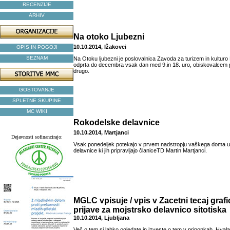
RECENZIJE
ARHIV
Na otoko Ljubezni
10.10.2014, Ižakovci
OPIS IN POGOJI
SEZNAM
Na Otoku ljubezni je poslovalnica Zavoda za turizem in kulturo B
odprta do decembra vsak dan med 9.in 18. uro, obiskovalcem p
drugo.
GOSTOVANJE
SPLETNE SKUPINE
MC WIKI
Rokodelske delavnice
10.10.2014, Martjanci
Dejavnosti sofinancirajo:
Vsak ponedeljek potekajo v prvem nadstropju vaškega doma u
delavnice ki jih pripravljajo članiceTD Martin Martjanci.
MGLC vpisuje / vpis v Zacetni tecaj grafi
prijave za mojstrsko delavnico sitotiska
10.10.2014, Ljubljana
Več o tem si lahko ogledate in izveste o tem v priponkah. Hvala