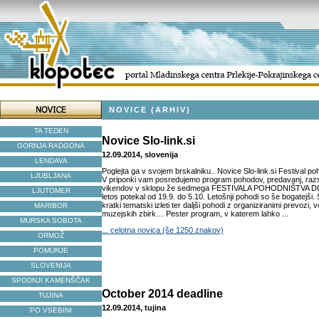
NOVICE (ARHIV)
TA TEDEN
Novice Slo-link.si
GORNJA RADGONA
12.09.2014, slovenija
LENDAVA
Poglejta ga v svojem brskalniku.. Novice Slo-link.si Festival p
LJUBLJANA
V priponki vam posredujemo program pohodov, predavanj, razs
vikendov v sklopu že sedmega FESTIVALA POHODNIŠTVA DO
LJUTOMER
letos potekal od 19.9. do 5.10. Letošnji pohodi so še bogatejši. 
kratki tematski izleti ter daljši pohodi z organiziranimi prevozi,
MARIBOR
muzejskih zbirk… Pester program, v katerem lahko ...
MURSKA SOBOTA
... celotna novica (še 1250 znakov)
ORMOŽ
POMURJE
SLOVENIJA
SPODNJI KAMENŠČAK
October 2014 deadline
TUJINA
12.09.2014, tujina
PO VSEBINI