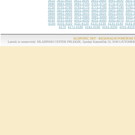
3610
3611-3620
3621-3630
3631-3640
3641-3650
3651-
3680
3681-3690
3691-3700
3701-3710
3711-3720
3721-
3750
3751-3760
3761-3770
3771-3780
3781-3790
3791-
3820
3821-3830
3831-3840
3841-3850
3851-3860
3861-
3890
3891-3900
3901-3910
3911-3920
3921-3930
3931-
3960
3961-3970
3971-3980
3981-3990
3991-4000
4001-
4030
4031-4040
4041-4050
4051-4060
4061-4070
4071-
4100
4101-4110
4111-4120
4121-4130
4131-4140
4141-
4170
4171-4180
4181-4190
4191-4200
4201-4210
KLOPOTEC.NET - REGIONALNI POMURSKI 
Lastnik in ustanovitelj: MLADINSKI CENTER PRLEKIJE, Spodnji Kamenščak 23, 9240 LJUTOMER, tel