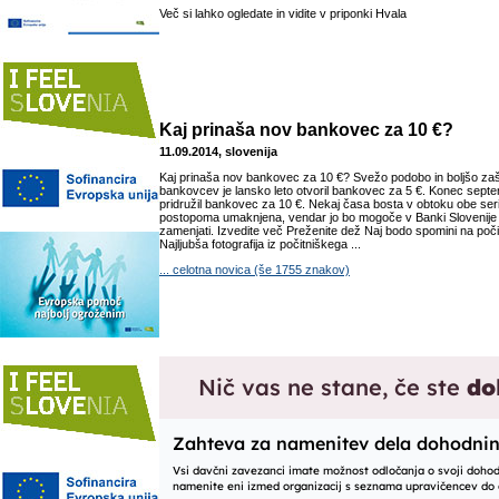
Več si lahko ogledate in vidite v priponki Hvala
Kaj prinaša nov bankovec za 10 €?
11.09.2014, slovenija
Kaj prinaša nov bankovec za 10 €? Svežo podobo in boljšo zašč
bankovcev je lansko leto otvoril bankovec za 5 €. Konec sept
pridružil bankovec za 10 €. Nekaj časa bosta v obtoku obe serij
postopoma umaknjena, vendar jo bo mogoče v Banki Slovenije
zamenjati. Izvedite več Preženite dež Naj bodo spomini na poči
Najljubša fotografija iz počitniškega ...
... celotna novica (še 1755 znakov)