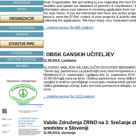
Dear Organisation, We are writing to you regarding the next 
RECENZIJE
deadline and update our database of partners & coordinators. W
ARHIV
information about your interest in receiving application from ou
the near future. If you are interested and have any active proje
about it, send the EI Ref. code/s of your project/s & activity da
collecting the applications. We have many very motivated candid
... celotna novica (še 885 znakov)
OPIS IN POGOJI
SEZNAM
GOSTOVANJE
: OBISK GANSKIH UČITELJEV
SPLETNE SKUPINE
11.09.2014, Ljubljana
MC WIKI
VLJUDNO VABLJENI NA ZAKLJUČNI DOGODEK MEDNAR
"Sever-jug: partnerstva za pravičnejši svet med evropskimi in a
Metelkova 6 (2. nadstropje), Ljubljana dne 11. septembra 20
15.00 Okrogla miza na temo >Šolska partnerstva: nova oblika 
Dejavnosti sofinancirajo:
vpogled in kritično razmišljanje o konceptu mednarodnih partn
vidika globalnega učenja, kako tovrstna partnerstva delujejo, 
učne ...
... celotna novica (še 1113 znakov)
Vabilo Združenja ZRNO na 3. Srečanje zb
sredstev v Sloveniji
11.09.2014, slovenija