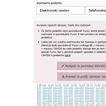
<
1-10
11-20
21-30
31-40
41-50
51-60
61-70
71-80
81-
[
120
121-130
131-140
141-150
151-160
161-170
171-180
210
211-220
221-230
231-240
241-250
251-260
261-270
300
301-310
311-320
321-330
331-340
341-350
351-360
390
391-400
401-410
411-420
421-430
431-440
441-450
480
481-490
491-500
501-510
511-520
521-530
531-540
570
571-580
581-590
591-600
601-610
611-620
621-630
660
661-670
671-680
681-690
691-700
701-710
711-720
750
751-760
761-770
771-780
781-790
791-800
801-810