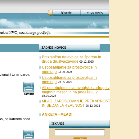
Brezplačna delavnica za športna in
druga društva/zavode
09.12.2025
Usposabljanje za prostovoljce in
mentorje
23.05.2025
ionalni turnir parov.
Usposabljanje za prostovoljce in
mentorje
23.05.2025
Ali potrebujemo stanovanjske zadruge v
majhnih mestih in na podeželju ?
15.01.2025
MLADI,ZAPOSLOVANJE,PREKARNOST
IN SEDANJA REALNOST
28.12.2024
ANKETA - MLADI
ess, na katerem bodo