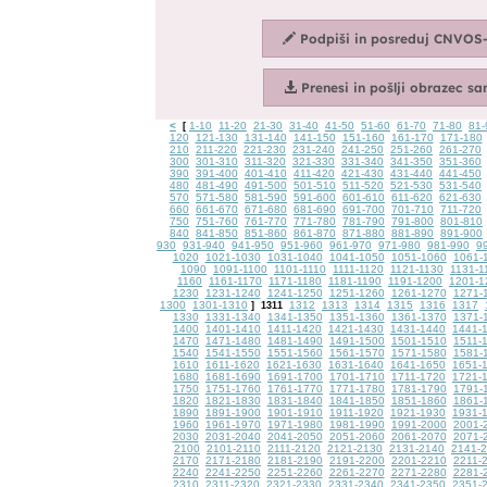
<
1-10
11-20
21-30
31-40
41-50
51-60
61-70
71-80
81-
[
120
121-130
131-140
141-150
151-160
161-170
171-180
210
211-220
221-230
231-240
241-250
251-260
261-270
300
301-310
311-320
321-330
331-340
341-350
351-360
390
391-400
401-410
411-420
421-430
431-440
441-450
480
481-490
491-500
501-510
511-520
521-530
531-540
570
571-580
581-590
591-600
601-610
611-620
621-630
660
661-670
671-680
681-690
691-700
701-710
711-720
750
751-760
761-770
771-780
781-790
791-800
801-810
840
841-850
851-860
861-870
871-880
881-890
891-900
930
931-940
941-950
951-960
961-970
971-980
981-990
9
1020
1021-1030
1031-1040
1041-1050
1051-1060
1061-
1090
1091-1100
1101-1110
1111-1120
1121-1130
1131-1
1160
1161-1170
1171-1180
1181-1190
1191-1200
1201-1
1230
1231-1240
1241-1250
1251-1260
1261-1270
1271-
1300
1301-1310
1312
1313
1314
1315
1316
1317
]
1311
1330
1331-1340
1341-1350
1351-1360
1361-1370
1371-
1400
1401-1410
1411-1420
1421-1430
1431-1440
1441-
1470
1471-1480
1481-1490
1491-1500
1501-1510
1511-
1540
1541-1550
1551-1560
1561-1570
1571-1580
1581-
1610
1611-1620
1621-1630
1631-1640
1641-1650
1651-
1680
1681-1690
1691-1700
1701-1710
1711-1720
1721-
1750
1751-1760
1761-1770
1771-1780
1781-1790
1791-
1820
1821-1830
1831-1840
1841-1850
1851-1860
1861-
1890
1891-1900
1901-1910
1911-1920
1921-1930
1931-
1960
1961-1970
1971-1980
1981-1990
1991-2000
2001-
2030
2031-2040
2041-2050
2051-2060
2061-2070
2071-
2100
2101-2110
2111-2120
2121-2130
2131-2140
2141-
2170
2171-2180
2181-2190
2191-2200
2201-2210
2211-
2240
2241-2250
2251-2260
2261-2270
2271-2280
2281-
2310
2311-2320
2321-2330
2331-2340
2341-2350
2351-