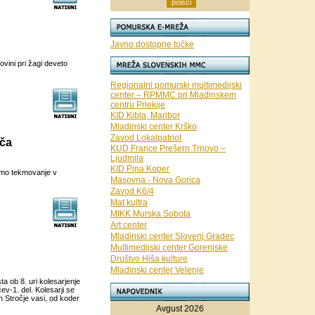
Javno dostopne točke
ovini pri žagi deveto
Regionalni pomurski multimedijski
center – RPMMC pri Mladinskem
centru Prlekije
KID Kibla, Maribor
Mladinski center Krško
Zavod Lokalpatriot
ača
KUD France Prešern Trnovo –
Ljudmila
KID Pina Koper
dmo tekmovanje v
Masovna - Nova Gorica
Zavod K6/4
Mat kultra
MIKK Murska Sobota
Art center
Mladinski center Slovenj Gradec
Multimedijski center Gorenjske
Društvo Hiša kulture
Mladinski center Velenje
a ob 8. uri kolesarjenje
ev-1. del. Kolesarji se
 Stročje vasi, od koder
Avgust 2026