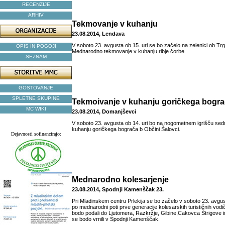
RECENZIJE
ARHIV
Tekmovanje v kuhanju
23.08.2014, Lendava
V soboto 23. avgusta ob 15. uri se bo začelo na zelenici ob Trg
OPIS IN POGOJI
Mednarodno tekmovanje v kuhanju ribje čorbe.
SEZNAM
GOSTOVANJE
SPLETNE SKUPINE
Tekmoivanje v kuhanju goričkega bogr
MC WIKI
23.08.2014, Domanjševci
V soboto 23. avgusta ob 14. uri bo na nogometnem igrišču se
kuhanju goričkega bograča b Občini Šalovci.
Dejavnosti sofinancirajo:
Mednarodno kolesarjenje
23.08.2014, Spodnji Kamenščak 23.
Pri Mladinskem centru Prlekija se bo začelo v soboto 23. avgust
po mednarodni poti prve generacije kolesarskih turističnih vodič
bodo podali do Ljutomera, Razkržje, Gibine,Cakovca Štrigove in
se bodo vrnili v Spodnji Kamenščak.