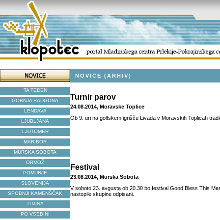
NOVICE (ARHIV)
TA TEDEN
Turnir parov
GORNJA RADGONA
24.08.2014, Moravske Toplice
LENDAVA
Ob 9. uri na golfskem igrišču Livada v Moravskih Toplicah tradic
LJUBLJANA
LJUTOMER
MARIBOR
MURSKA SOBOTA
ORMOŽ
Festival
POMURJE
23.08.2014, Murska Sobota
SLOVENIJA
V soboto 23. avgusta ob 20.30 bo festival Good Bless This M
SPODNJI KAMENŠČAK
nastopile skupine odpisani.
TUJINA
PO VSEBINI