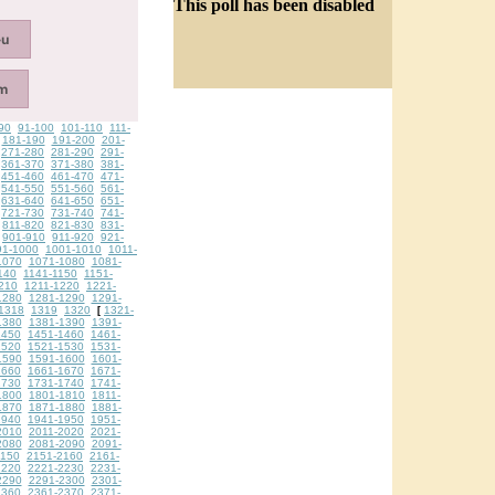
This poll has been disabled
90
91-100
101-110
111-
181-190
191-200
201-
271-280
281-290
291-
361-370
371-380
381-
451-460
461-470
471-
541-550
551-560
561-
631-640
641-650
651-
721-730
731-740
741-
811-820
821-830
831-
901-910
911-920
921-
91-1000
1001-1010
1011-
1070
1071-1080
1081-
140
1141-1150
1151-
210
1211-1220
1221-
1280
1281-1290
1291-
1318
1319
1320
1321-
[
1380
1381-1390
1391-
1450
1451-1460
1461-
1520
1521-1530
1531-
1590
1591-1600
1601-
1660
1661-1670
1671-
1730
1731-1740
1741-
1800
1801-1810
1811-
1870
1871-1880
1881-
1940
1941-1950
1951-
2010
2011-2020
2021-
2080
2081-2090
2091-
2150
2151-2160
2161-
2220
2221-2230
2231-
2290
2291-2300
2301-
2360
2361-2370
2371-