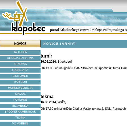
NOVICE (ARHIV)
TA TEDEN
turnir
GORNJA RADGONA
16.08.2014, Strukovci
LENDAVA
Ob 13.00. uri na igrišču KMN Strukovci 8. spominski turnir Da
LJUBLJANA
LJUTOMER
MARIBOR
MURSKA SOBOTA
ORMOŽ
tekma
POMURJE
16.08.2014, Veržej
SLOVENIJA
Ob 17.30 uri na igrišču Čistina Veržej tekma 2. SNL: Farmtech 
SPODNJI KAMENŠČAK
TUJINA
PO VSEBINI