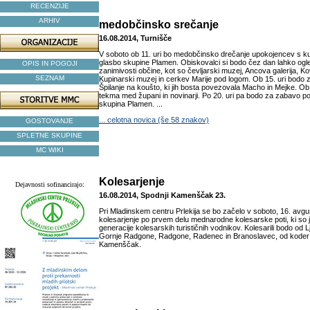
RECENZIJE
ARHIV
medobčinsko srečanje
16.08.2014, Turnišče
V soboto ob 11. uri bo medobčinsko drečanje upokojencev s k
glasbo skupine Plamen. Obiskovalci si bodo čez dan lahko ogled
OPIS IN POGOJI
zanimivosti občine, kot so čevljarski muzej, Ancova galerija, 
SEZNAM
Kupinarski muzej in cerkev Marije pod logom. Ob 15. uri bodo
Špilanje na koušto, ki jih bosta povezovala Macho in Mejke. O
tekma med župani in novinarji. Po 20. uri pa bodo za zabavo p
skupina Plamen. ...
... celotna novica (še 58 znakov)
GOSTOVANJE
SPLETNE SKUPINE
MC WIKI
Kolesarjenje
Dejavnosti sofinancirajo:
16.08.2014, Spodnji Kamenščak 23.
Pri Mladinskem centru Prlekija se bo začelo v soboto, 16. avgus
kolesarjenje po prvem delu mednarodne kolesarske poti, ki so 
generacije kolesarskih turističnih vodnikov. Kolesarili bodo od 
Gornje Radgone, Radgone, Radenec in Branoslavec, od koder s
Kamenščak.