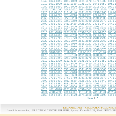
1840
1841-1850
1851-1860
1861-1870
1871-1880
1881-
1910
1911-1920
1921-1930
1931-1940
1941-1950
1951-
1980
1981-1990
1991-2000
2001-2010
2011-2020
2021-
2050
2051-2060
2061-2070
2071-2080
2081-2090
2091-
2120
2121-2130
2131-2140
2141-2150
2151-2160
2161-
2190
2191-2200
2201-2210
2211-2220
2221-2230
2231-
2260
2261-2270
2271-2280
2281-2290
2291-2300
2301-
2330
2331-2340
2341-2350
2351-2360
2361-2370
2371-
2400
2401-2410
2411-2420
2421-2430
2431-2440
2441-
2470
2471-2480
2481-2490
2491-2500
2501-2510
2511-
2540
2541-2550
2551-2560
2561-2570
2571-2580
2581-
2610
2611-2620
2621-2630
2631-2640
2641-2650
2651-
2680
2681-2690
2691-2700
2701-2710
2711-2720
2721-
2750
2751-2760
2761-2770
2771-2780
2781-2790
2791-
2820
2821-2830
2831-2840
2841-2850
2851-2860
2861-
2890
2891-2900
2901-2910
2911-2920
2921-2930
2931-
2960
2961-2970
2971-2980
2981-2990
2991-3000
3001-
3030
3031-3040
3041-3050
3051-3060
3061-3070
3071-
3100
3101-3110
3111-3120
3121-3130
3131-3140
3141-
3170
3171-3180
3181-3190
3191-3200
3201-3210
3211-
3240
3241-3250
3251-3260
3261-3270
3271-3280
3281-
3310
3311-3320
3321-3330
3331-3340
3341-3350
3351-
3380
3381-3390
3391-3400
3401-3410
3411-3420
3421-
3450
3451-3460
3461-3470
3471-3480
3481-3490
3491-
3520
3521-3530
3531-3540
3541-3550
3551-3560
3561-
3590
3591-3600
3601-3610
3611-3620
3621-3630
3631-
3660
3661-3670
3671-3680
3681-3690
3691-3700
3701-
3730
3731-3740
3741-3750
3751-3760
3761-3770
3771-
3800
3801-3810
3811-3820
3821-3830
3831-3840
3841-
3870
3871-3880
3881-3890
3891-3900
3901-3910
3911-
3940
3941-3950
3951-3960
3961-3970
3971-3980
3981-
4010
4011-4020
4021-4030
4031-4040
4041-4050
4051-
4080
4081-4090
4091-4100
4101-4110
4111-4120
4121-
4150
4151-4160
4161-4170
4171-4180
4181-4190
4191-
4213
>
]
KLOPOTEC.NET - REGIONALNI POMURSKI 
Lastnik in ustanovitelj: MLADINSKI CENTER PRLEKIJE, Spodnji Kamenščak 23, 9240 LJUTOMER, tel