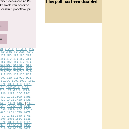
This poll has been disabled
90
91-100
101-110
111-
181-190
191-200
201-
271-280
281-290
291-
361-370
371-380
381-
451-460
461-470
471-
541-550
551-560
561-
631-640
641-650
651-
721-730
731-740
741-
811-820
821-830
831-
901-910
911-920
921-
91-1000
1001-1010
1011-
1070
1071-1080
1081-
140
1141-1150
1151-
210
1211-1220
1221-
1280
1281-1290
1291-
1350
1351-1360
1361-
1420
1421-1430
1431-
1458
1459
1460
1461-
[
1520
1521-1530
1531-
1590
1591-1600
1601-
1660
1661-1670
1671-
1730
1731-1740
1741-
1800
1801-1810
1811-
1870
1871-1880
1881-
1940
1941-1950
1951-
2010
2011-2020
2021-