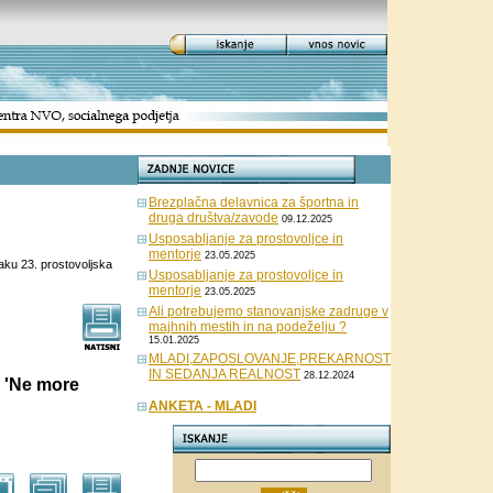
Brezplačna delavnica za športna in
druga društva/zavode
09.12.2025
Usposabljanje za prostovoljce in
mentorje
23.05.2025
aku 23. prostovoljska
Usposabljanje za prostovoljce in
mentorje
23.05.2025
Ali potrebujemo stanovanjske zadruge v
majhnih mestih in na podeželju ?
15.01.2025
MLADI,ZAPOSLOVANJE,PREKARNOST
IN SEDANJA REALNOST
28.12.2024
 'Ne more
ANKETA - MLADI