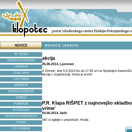
NOVICE (ARHIV)
TA TEDEN
akcija
GORNJA RADGONA
05.06.2014, Ljutomer
LENDAVA
V četrtek, dne 5.6.2014 bo ob 17.45 uri na Spodnjem Kamenšč
LJUBLJANA
akcija v organizaciji. Vstop je prost!
LJUTOMER
MARIBOR
MURSKA SOBOTA
ORMOŽ
P.R. Klapa RIŠPET z najnovejšo skladbo
POMURJE
vrime'
SLOVENIJA
04.06.2014, Split
SPODNJI KAMENŠČAK
Več si oglejte v priponkah. Hvala
TUJINA
PO VSEBINI