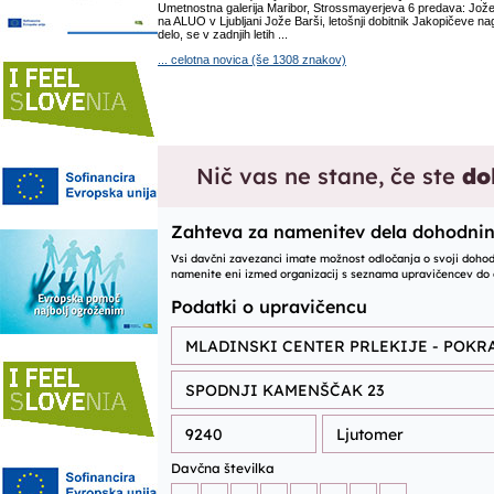
Umetnostna galerija Maribor, Strossmayerjeva 6 predava: Jože 
na ALUO v Ljubljani Jože Barši, letošnji dobitnik Jakopičeve na
delo, se v zadnjih letih ...
... celotna novica (še 1308 znakov)