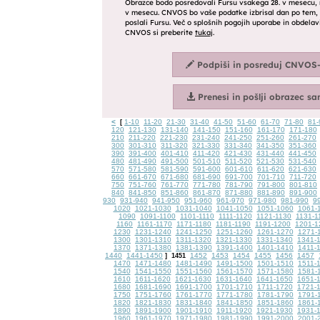
<
1-10
11-20
21-30
31-40
41-50
51-60
61-70
71-80
81-
[
120
121-130
131-140
141-150
151-160
161-170
171-180
210
211-220
221-230
231-240
241-250
251-260
261-270
300
301-310
311-320
321-330
331-340
341-350
351-360
390
391-400
401-410
411-420
421-430
431-440
441-450
480
481-490
491-500
501-510
511-520
521-530
531-540
570
571-580
581-590
591-600
601-610
611-620
621-630
660
661-670
671-680
681-690
691-700
701-710
711-720
750
751-760
761-770
771-780
781-790
791-800
801-810
840
841-850
851-860
861-870
871-880
881-890
891-900
930
931-940
941-950
951-960
961-970
971-980
981-990
9
1020
1021-1030
1031-1040
1041-1050
1051-1060
1061-
1090
1091-1100
1101-1110
1111-1120
1121-1130
1131-1
1160
1161-1170
1171-1180
1181-1190
1191-1200
1201-1
1230
1231-1240
1241-1250
1251-1260
1261-1270
1271-
1300
1301-1310
1311-1320
1321-1330
1331-1340
1341-
1370
1371-1380
1381-1390
1391-1400
1401-1410
1411-
1440
1441-1450
1452
1453
1454
1455
1456
1457
]
1451
1470
1471-1480
1481-1490
1491-1500
1501-1510
1511-
1540
1541-1550
1551-1560
1561-1570
1571-1580
1581-
1610
1611-1620
1621-1630
1631-1640
1641-1650
1651-
1680
1681-1690
1691-1700
1701-1710
1711-1720
1721-
1750
1751-1760
1761-1770
1771-1780
1781-1790
1791-
1820
1821-1830
1831-1840
1841-1850
1851-1860
1861-
1890
1891-1900
1901-1910
1911-1920
1921-1930
1931-
1960
1961-1970
1971-1980
1981-1990
1991-2000
2001-