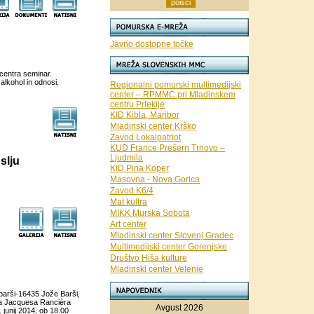
Javno dostopne točke
 centra seminar.
lkohol in odnosi.
Regionalni pomurski multimedijski
center – RPMMC pri Mladinskem
centru Prlekije
KID Kibla, Maribor
Mladinski center Krško
Zavod Lokalpatriot
KUD France Prešern Trnovo –
Ljudmila
slju
KID Pina Koper
Masovna - Nova Gorica
Zavod K6/4
Mat kultra
MIKK Murska Sobota
Art center
Mladinski center Slovenj Gradec
Multimedijski center Gorenjske
Društvo Hiša kulture
Mladinski center Velenje
-barši-16435 Jože Barši,
la Jacquesa Rancièra
Avgust 2026
junij 2014, ob 18.00