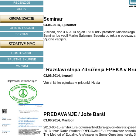
RECENZIJE
ARHIV
Seminar
04.06.2014, Ljutomer
OPIS IN POGOJI
V sredo, dne 4.6.2014 bo ob 18.00 uri v prostorih Mladinskega
SEZNAM
Seminar bo vodil Marko Šalamun. Beseda bo tekla o povezava a
Vljudno vabljeni.
GOSTOVANJE
SPLETNE SKUPINE
MC WIKI
: Razstavi stripa Združenja EPEKA v Bru
03.06.2014, bruselj
Dejavnosti sofinancirajo:
Več si lahko ogledate v priponki. Hvala
PREDAVANJE / Jože Barši
03.06.2014, Maribor
2013-06-15-arhitektura-govori-arhitektura-govori-devetič-jože
2013, foto: Radio Študent PREDAVANJE / Predstavitev besedi
The Method of Equality: An Answer to Some Questions torek, 3. 