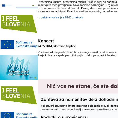
Prestolnica kulture, prestolnica mladih. Blišč in sijaj se začn
in se vijeta med pravljičnimi bloki socialne paradigme. Trg revo
razcvet mesta ob prečudoviti reki Dravi, stari most pa se kon
v center mesta, ki pod Piramido stoji kot opomnik, da poštenost 
... celotna novica (še 8246 znakov)
Koncert
24.05.2014, Moravse Toplice
V soboto 24. maja ob 19. uri bo v evangeličanski cerkvi koncer
Zarja ki bosta zapela pesmi ki so jih izdali v pesmarici Sejalec.