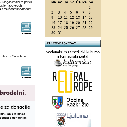
eta v Magdalenskem parku
Ne
Po
To
Sr
Če
Pe
So
lucije napoveduje
1
ča z veličastnim vhodom
...
2
3
4
5
6
7
8
9
10
11
12
13
14
15
16
17
18
19
20
21
22
23
24
25
26
27
28
29
30
31
Nacionalni multimedijski kulturno
informacijski portal
t zborov Cantate in