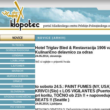
NOVICE (ARHIV)
TA TEDEN
Hotel Triglav Bled & Restavracija 1906 v
GORNJA RADGONA
Kulinarično delavnico za odras
LENDAVA
24.05.2014, slovenija
LJUBLJANA
Več si oglejte v priponki hvala
LJUTOMER
MARIBOR
MURSKA SOBOTA
ORMOŽ
to soboto 24.5.: PAINT FUMES (NY, US
POMURJE
KRIVCI (Slo) + LOS VIGILANTES (Puerto
SLOVENIJA
pri koritu, TOČNO ob 21h !! + napoved
SPODNJI KAMENŠČAK
BEATS !! (Seattle )
TUJINA
24.05.2014, Ljubljana
PO VSEBINI
MEDIJSKO OBVESTILO: Dežurni krivci bojo to soboto nastopil