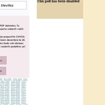
This poll has been disabled
90
91-100
101-110
111-
181-190
191-200
201-
271-280
281-290
291-
361-370
371-380
381-
451-460
461-470
471-
541-550
551-560
561-
631-640
641-650
651-
721-730
731-740
741-
811-820
821-830
831-
901-910
911-920
921-
91-1000
1001-1010
1011-