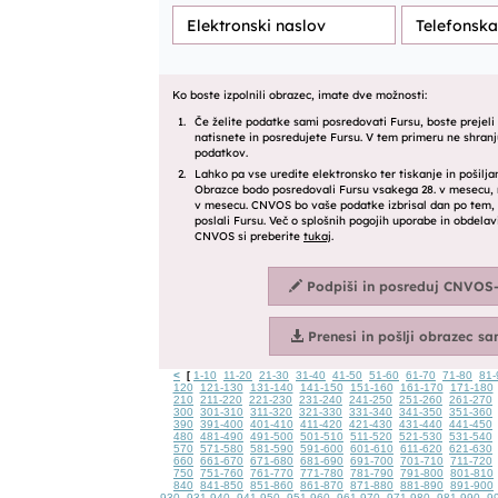
<
1-10
11-20
21-30
31-40
41-50
51-60
61-70
71-80
81-
[
120
121-130
131-140
141-150
151-160
161-170
171-180
210
211-220
221-230
231-240
241-250
251-260
261-270
300
301-310
311-320
321-330
331-340
341-350
351-360
390
391-400
401-410
411-420
421-430
431-440
441-450
480
481-490
491-500
501-510
511-520
521-530
531-540
570
571-580
581-590
591-600
601-610
611-620
621-630
660
661-670
671-680
681-690
691-700
701-710
711-720
750
751-760
761-770
771-780
781-790
791-800
801-810
840
841-850
851-860
861-870
871-880
881-890
891-900
930
931-940
941-950
951-960
961-970
971-980
981-990
9