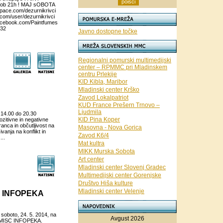
NO ob 21h ! MAJ sOBOTA
space.com/dezurnikrivci
com/user/dezurnikrivci
acebook.com/Paintfumes
132
Javno dostopne točke
Regionalni pomurski multimedijski
center – RPMMC pri Mladinskem
centru Prlekije
KID Kibla, Maribor
Mladinski center Krško
Zavod Lokalpatriot
KUD France Prešern Trnovo –
Ljudmila
 14.00 do 20.30
KID Pina Koper
pozitivne in negativne
ranca in občutljivost na
Masovna - Nova Gorica
zivanja na konflikt in
Zavod K6/4
...
Mat kultra
MIKK Murska Sobota
Art center
Mladinski center Slovenj Gradec
Multimedijski center Gorenjske
Društvo Hiša kulture
Mladinski center Velenje
SC INFOPEKA
soboto, 24. 5. 2014, na
Avgust 2026
d MISC INFOPEKA.