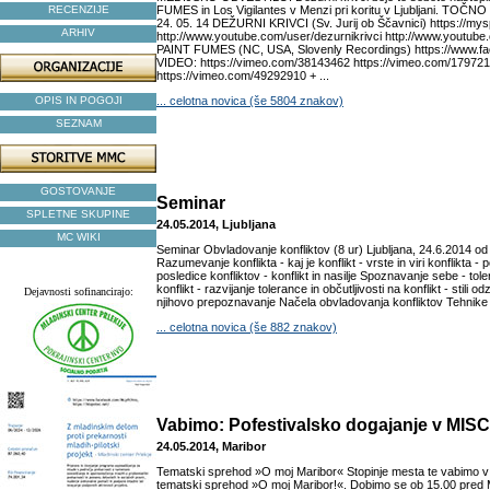
RECENZIJE
FUMES in Los Vigilantes v Menzi pri koritu v Ljubljani. TOČ
24. 05. 14 DEŽURNI KRIVCI (Sv. Jurij ob Ščavnici) https://my
ARHIV
http://www.youtube.com/user/dezurnikrivci http://www.youtube.
PAINT FUMES (NC, USA, Slovenly Recordings) https://www.f
VIDEO: https://vimeo.com/38143462 https://vimeo.com/17972
https://vimeo.com/49292910 + ...
OPIS IN POGOJI
... celotna novica (še 5804 znakov)
SEZNAM
GOSTOVANJE
Seminar
SPLETNE SKUPINE
24.05.2014, Ljubljana
MC WIKI
Seminar Obvladovanje konfliktov (8 ur) Ljubljana, 24.6.2014 od
Razumevanje konflikta - kaj je konflikt - vrste in viri konflikta - 
posledice konfliktov - konflikt in nasilje Spoznavanje sebe - tole
konflikt - razvijanje tolerance in občutljivosti na konflikt - stili od
Dejavnosti sofinancirajo:
njihovo prepoznavanje Načela obvladovanja konfliktov Tehnike 
... celotna novica (še 882 znakov)
Vabimo: Pofestivalsko dogajanje v MI
24.05.2014, Maribor
Tematski sprehod »O moj Maribor« Stopinje mesta te vabimo v 
tematski sprehod »O moj Maribor!«. Dobimo se ob 15.00 pre