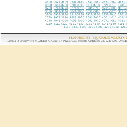
3620
3621-3630
3631-3640
3641-3650
3651-3660
3661-
3690
3691-3700
3701-3710
3711-3720
3721-3730
3731-
3760
3761-3770
3771-3780
3781-3790
3791-3800
3801-
3830
3831-3840
3841-3850
3851-3860
3861-3870
3871-
3900
3901-3910
3911-3920
3921-3930
3931-3940
3941-
3970
3971-3980
3981-3990
3991-4000
4001-4010
4011-
4040
4041-4050
4051-4060
4061-4070
4071-4080
4081-
4110
4111-4120
4121-4130
4131-4140
4141-4150
4151-
4180
4181-4190
4191-4200
4201-4210
4211
KLOPOTEC.NET - REGIONALNI POMURSKI 
Lastnik in ustanovitelj: MLADINSKI CENTER PRLEKIJE, Spodnji Kamenščak 23, 9240 LJUTOMER, tel