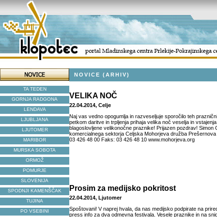
NOVICE (ARHIV)
TA TEDEN
VELIKA NOČ
GORNJA RADGONA
22.04.2014, Celje
LENDAVA
Naj vas vedno opogumlja in razveseljuje sporočilo teh praznični
LJUBLJANA
petkom daritve in trpljenja prihaja velika noč veselja in vstajen
blagoslovljene velikonočne praznike! Prijazen pozdrav! Simon 
LJUTOMER
komercialnega sektorja Celjska Mohorjeva družba Prešernova 2
03 426 48 00 Faks: 03 426 48 10 www.mohorjeva.org
MARIBOR
MURSKA SOBOTA
ORMOŽ
POMURJE
SLOVENIJA
Prosim za medijsko pokritost
SPODNJI KAMENŠČAK
22.04.2014, Ljutomer
TUJINA
Spoštovani! V naprej hvala, da nas medijsko podpirate na priredi
PO VSEBINI
press info za dva odmevna festivala. Vesele praznike in na sni