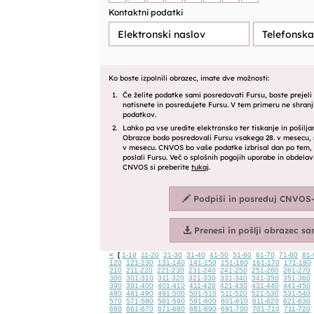
<
1-10
11-20
21-30
31-40
41-50
51-60
61-70
71-80
81-
[
120
121-130
131-140
141-150
151-160
161-170
171-180
210
211-220
221-230
231-240
241-250
251-260
261-270
300
301-310
311-320
321-330
331-340
341-350
351-360
390
391-400
401-410
411-420
421-430
431-440
441-450
480
481-490
491-500
501-510
511-520
521-530
531-540
570
571-580
581-590
591-600
601-610
611-620
621-630
660
661-670
671-680
681-690
691-700
701-710
711-720