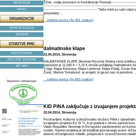
Žižek, vodja izpostave in koordinacije Pomurje ----------------------
RECENZIJE
----------------------------------------------------------------------------
ARHIV
-------------------------------------------- "Vaše misli so vaši vdani
gospodarji ...
... celotna novica (še 481 znakov)
OPIS IN POGOJI
SEZNAM
dalmatinske klape
GOSTOVANJE
22.04.2014, Slovenija
SPLETNE SKUPINE
DALMATINSKE KLAPE Slovenia Records Redna cena izdelka j
popustom je 11,045 € + 3,10 € stroški pošiljanja Dalmatinske k
MC WIKI
Trogir, Klapa Kontrana, Klapa Lanterna, Klapa Putalj, Goran Ka
Žunić, Marina Tomašević. je projekt, ki ga pri nas ni potrebno ..
... celotna novica (še 663 znakov)
Dejavnosti sofinancirajo:
KID PiNA zaključuje z izvajanjem projekt
22.04.2014, Slovenija
Pozdravljeni, Kulturno izobraževalno društvo PiNA z današnjim
izvajanjem projekta EU SI TI, ki je potekal v okviru partnerstv
Vlado Republike Slovenije in Evropskim parlamentom pri komun
vsebin. Namen projekta je bil izboljšati poznavanje pravic držav
aktivno državljanstvo mladih, prispevati k ozaveščenosti mladih 