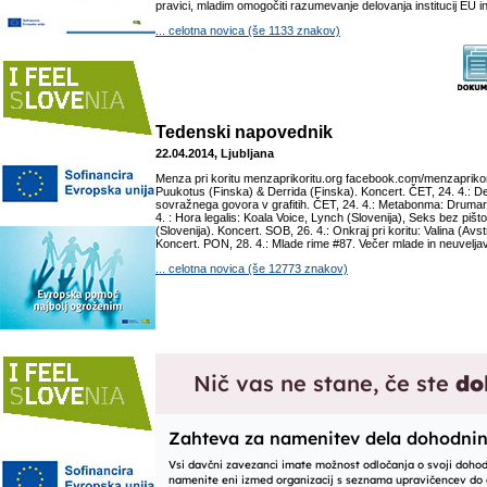
pravici, mladim omogočiti razumevanje delovanja institucij EU in 
... celotna novica (še 1133 znakov)
Tedenski napovednik
22.04.2014, Ljubljana
Menza pri koritu menzaprikoritu.org facebook.com/menzaprikor
Puukotus (Finska) & Derrida (Finska). Koncert. ČET, 24. 4.: De
sovražnega govora v grafitih. ČET, 24. 4.: Metabonma: Drumart
4. : Hora legalis: Koala Voice, Lynch (Slovenija), Seks bez pišt
(Slovenija). Koncert. SOB, 26. 4.: Onkraj pri koritu: Valina (Avs
Koncert. PON, 28. 4.: Mlade rime #87. Večer mlade in neuveljavl
... celotna novica (še 12773 znakov)