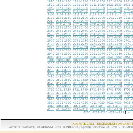
1820
1821-1830
1831-1840
1841-1850
1851-1860
1861-
1890
1891-1900
1901-1910
1911-1920
1921-1930
1931-
1960
1961-1970
1971-1980
1981-1990
1991-2000
2001-
2030
2031-2040
2041-2050
2051-2060
2061-2070
2071-
2100
2101-2110
2111-2120
2121-2130
2131-2140
2141-
2170
2171-2180
2181-2190
2191-2200
2201-2210
2211-
2240
2241-2250
2251-2260
2261-2270
2271-2280
2281-
2310
2311-2320
2321-2330
2331-2340
2341-2350
2351-
2380
2381-2390
2391-2400
2401-2410
2411-2420
2421-
2450
2451-2460
2461-2470
2471-2480
2481-2490
2491-
2520
2521-2530
2531-2540
2541-2550
2551-2560
2561-
2590
2591-2600
2601-2610
2611-2620
2621-2630
2631-
2660
2661-2670
2671-2680
2681-2690
2691-2700
2701-
2730
2731-2740
2741-2750
2751-2760
2761-2770
2771-
2800
2801-2810
2811-2820
2821-2830
2831-2840
2841-
2870
2871-2880
2881-2890
2891-2900
2901-2910
2911-
2940
2941-2950
2951-2960
2961-2970
2971-2980
2981-
3010
3011-3020
3021-3030
3031-3040
3041-3050
3051-
3080
3081-3090
3091-3100
3101-3110
3111-3120
3121-
3150
3151-3160
3161-3170
3171-3180
3181-3190
3191-
3220
3221-3230
3231-3240
3241-3250
3251-3260
3261-
3290
3291-3300
3301-3310
3311-3320
3321-3330
3331-
3360
3361-3370
3371-3380
3381-3390
3391-3400
3401-
3430
3431-3440
3441-3450
3451-3460
3461-3470
3471-
3500
3501-3510
3511-3520
3521-3530
3531-3540
3541-
3570
3571-3580
3581-3590
3591-3600
3601-3610
3611-
3640
3641-3650
3651-3660
3661-3670
3671-3680
3681-
3710
3711-3720
3721-3730
3731-3740
3741-3750
3751-
3780
3781-3790
3791-3800
3801-3810
3811-3820
3821-
3850
3851-3860
3861-3870
3871-3880
3881-3890
3891-
3920
3921-3930
3931-3940
3941-3950
3951-3960
3961-
3990
3991-4000
4001-4010
4011-4020
4021-4030
4031-
4060
4061-4070
4071-4080
4081-4090
4091-4100
4101-
4130
4131-4140
4141-4150
4151-4160
4161-4170
4171-
4200
4201-4210
4211-4213
>
]
KLOPOTEC.NET - REGIONALNI POMURSKI 
Lastnik in ustanovitelj: MLADINSKI CENTER PRLEKIJE, Spodnji Kamenščak 23, 9240 LJUTOMER, tel