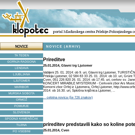
NOVICE (ARHIV)
TA TEDEN
Prireditve
GORNJA RADGONA
25.01.2014, Glavni trg Ljutomer
LENDAVA
Vabljeni 25. 01. 2014: ob 9. uri, Glavni trg Ljutomer, TURIST
LJUBLJANA
Prlekija Ljutomer, 02 584 83 33 25. 01. 2014: ob 10. uri, Grü
Cven, 051 226 820 26. 01. 2014: ob 17.45. uri, cerkev sv. Jane
LJUTOMER
KONCERT MIRABILE MYSTERIUM - Cerkveni zbor Ars Musicae
Komorni zbor Orfej iz Ljutomera, Orfej Ljutomer, http://www.orfej
MARIBOR
2014: ob 16.30. uri, Splošna knjižnica Ljutomer, ...
MURSKA SOBOTA
... celotna novica (še 726 znakov)
ORMOŽ
POMURJE
SLOVENIJA
SPODNJI KAMENŠČAK
prireditev predstavili kako so koline po
TUJINA
25.01.2014, Cven
PO VSEBINI