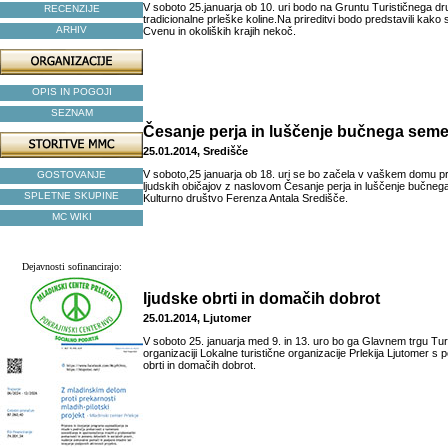
V soboto 25.januarja ob 10. uri bodo na Gruntu Turističnega d
RECENZIJE
tradicionalne prleške koline.Na prireditvi bodo predstavili kako 
ARHIV
Cvenu in okoliških krajih nekoč.
OPIS IN POGOJI
SEZNAM
Česanje perja in luščenje bučnega sem
25.01.2014, Središče
V soboto,25 januarja ob 18. uri se bo začela v vaškem domu pr
GOSTOVANJE
ljudskih običajov z naslovom Česanje perja in luščenje bučnega
SPLETNE SKUPINE
Kulturno društvo Ferenza Antala Središče.
MC WIKI
Dejavnosti sofinancirajo:
ljudske obrti in domačih dobrot
25.01.2014, Ljutomer
V soboto 25. januarja med 9. in 13. uro bo ga Glavnem trgu Turi
organizaciji Lokalne turistične organizacije Prlekija Ljutomer s
obrti in domačih dobrot.