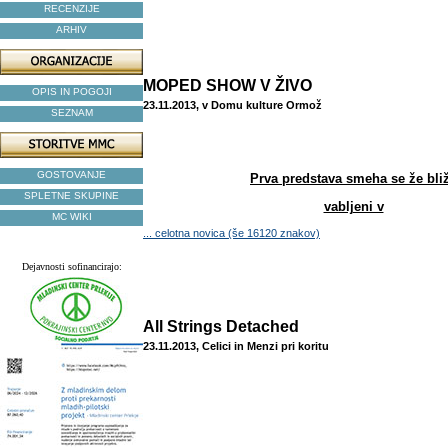
RECENZIJE
ARHIV
MOPED SHOW V ŽIVO
OPIS IN POGOJI
23.11.2013, v Domu kulture Ormož
SEZNAM
GOSTOVANJE
Prva predstava smeha se že bli
SPLETNE SKUPINE
vabljeni v
MC WIKI
... celotna novica (še 16120 znakov)
Dejavnosti sofinancirajo:
All Strings Detached
23.11.2013, Celici in Menzi pri koritu