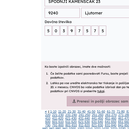
<
1-10
11-20
21-30
31-40
41-50
51-60
61-70
71-80
8
[
220
221-230
231-240
241-250
251-260
261-270
271-28
410
411-420
421-430
431-440
441-450
451-460
461-47
600
601-610
611-620
621-630
631-640
641-650
651-66
790
791-800
801-810
811-820
821-830
831-840
841-85
980
981-990
991-1000
1001-1010
1011-1020
1021-1030
1