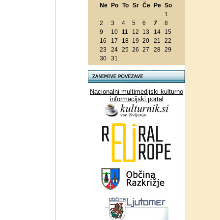
Ne
Po
To
Sr
Če
Pe
So
1
2
3
4
5
6
7
8
9
10
11
12
13
14
15
16
17
18
19
20
21
22
23
24
25
26
27
28
29
30
31
Nacionalni multimedijski kulturno
informacijski portal