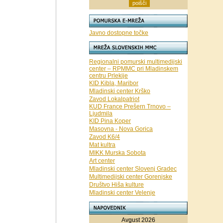
Javno dostopne točke
Regionalni pomurski multimedijski
center – RPMMC pri Mladinskem
centru Prlekije
KID Kibla, Maribor
Mladinski center Krško
Zavod Lokalpatriot
KUD France Prešern Trnovo –
Ljudmila
KID Pina Koper
Masovna - Nova Gorica
Zavod K6/4
Mat kultra
MIKK Murska Sobota
Art center
Mladinski center Slovenj Gradec
Multimedijski center Gorenjske
Društvo Hiša kulture
Mladinski center Velenje
Avgust 2026