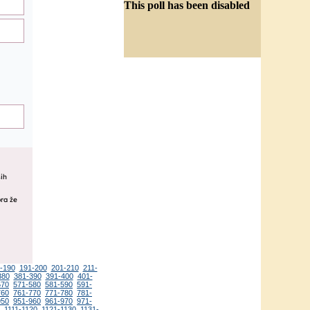
This poll has been disabled
-190
191-200
201-210
211-
380
381-390
391-400
401-
570
571-580
581-590
591-
760
761-770
771-780
781-
950
951-960
961-970
971-
1111-1120
1121-1130
1131-