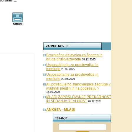
b strani, ...
Brezplačna delavnica za športna in
druga društva/zavode
09.12.2025
Usposabljanje za prostovoljce in
mentorje
23.05.2025
Usposabljanje za prostovoljce in
mentorje
23.05.2025
Ali potrebujemo stanovanjske zadruge v
majhnih mestih in na podeželju ?
15.01.2025
MLADI,ZAPOSLOVANJE,PREKARNOST
IN SEDANJA REALNOST
28.12.2024
ANKETA - MLADI