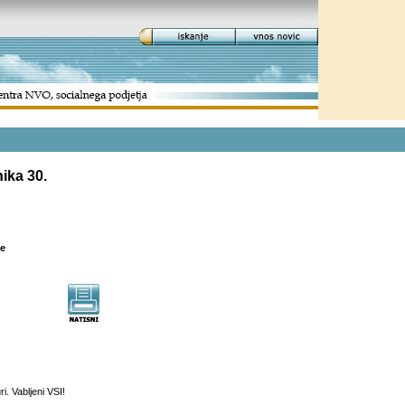
ika 30.
i. Vabljeni VSI!