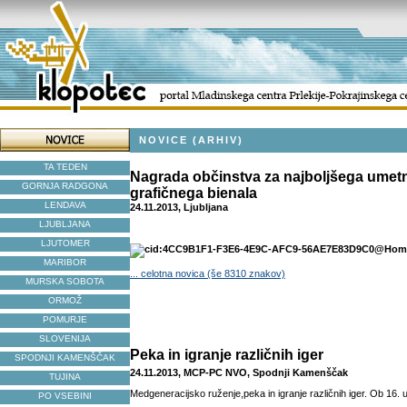
NOVICE (ARHIV)
TA TEDEN
Nagrada občinstva za najboljšega umetn
GORNJA RADGONA
grafičnega bienala
LENDAVA
24.11.2013, Ljubljana
LJUBLJANA
LJUTOMER
MARIBOR
... celotna novica (še 8310 znakov)
MURSKA SOBOTA
ORMOŽ
POMURJE
SLOVENIJA
Peka in igranje različnih iger
SPODNJI KAMENŠČAK
24.11.2013, MCP-PC NVO, Spodnji Kamenščak
TUJINA
Medgeneracijsko ruženje,peka in igranje različnih iger. Ob 16. ur
PO VSEBINI