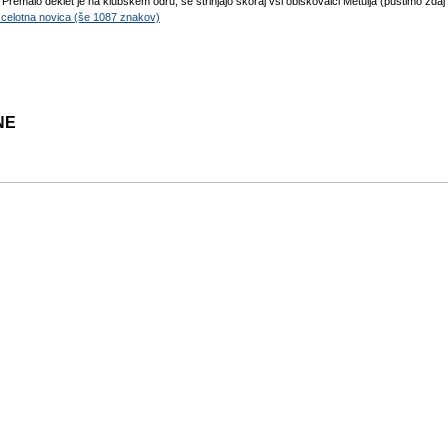
Premalo deklet je na klubskem odru, se strinjajo skoraj vsi obiskovalci Metulja (pustimo zdaj o
. celotna novica (še 1087 znakov)
NE