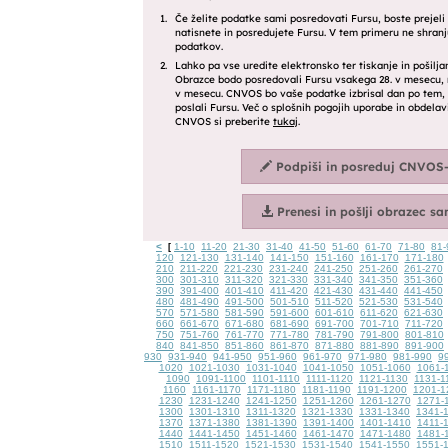
<
1-10
11-20
21-30
31-40
41-50
51-60
61-70
71-80
81-
[
120
121-130
131-140
141-150
151-160
161-170
171-180
210
211-220
221-230
231-240
241-250
251-260
261-270
300
301-310
311-320
321-330
331-340
341-350
351-360
390
391-400
401-410
411-420
421-430
431-440
441-450
480
481-490
491-500
501-510
511-520
521-530
531-540
570
571-580
581-590
591-600
601-610
611-620
621-630
660
661-670
671-680
681-690
691-700
701-710
711-720
750
751-760
761-770
771-780
781-790
791-800
801-810
840
841-850
851-860
861-870
871-880
881-890
891-900
930
931-940
941-950
951-960
961-970
971-980
981-990
9
1020
1021-1030
1031-1040
1041-1050
1051-1060
1061-
1090
1091-1100
1101-1110
1111-1120
1121-1130
1131-1
1160
1161-1170
1171-1180
1181-1190
1191-1200
1201-1
1230
1231-1240
1241-1250
1251-1260
1261-1270
1271-
1300
1301-1310
1311-1320
1321-1330
1331-1340
1341-
1370
1371-1380
1381-1390
1391-1400
1401-1410
1411-
1440
1441-1450
1451-1460
1461-1470
1471-1480
1481-
1510
1511-1520
1521-1530
1531-1540
1541-1550
1551-