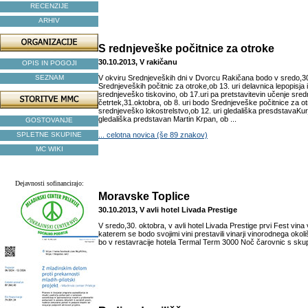
RECENZIJE
ARHIV
S rednjeveške počitnice za otroke
30.10.2013, V rakičanu
OPIS IN POGOJI
SEZNAM
V okviru Srednjeveških dni v Dvorcu Rakičana bodo v sredo,30.
Srednjeveških počitnic za otroke,ob 13. uri delavnica lepopisja
srednjeveško tiskovino, ob 17.uri pa pretstavitevin učenje sred
četrtek,31.oktobra, ob 8. uri bodo Srednjeveške počitnice za ot
srednjeveško lokostrelstvo,ob 12. uri gledališka presdstavaKurj
gledališka predstavan Martin Krpan, ob ...
GOSTOVANJE
SPLETNE SKUPINE
... celotna novica (še 89 znakov)
MC WIKI
Dejavnosti sofinancirajo:
Moravske Toplice
30.10.2013, V avli hotel Livada Prestige
V sredo,30. oktobra, v avli hotel Livada Prestige prvi Fest vin
katerem se bodo svojimi vini prestavili vinarji vinorodnega okol
bo v restavracije hotela Termal Term 3000 Noč čarovnic s skup