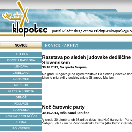
NOVICE (ARHIV)
TA TEDEN
Razstava po sledeh judovske dediščine
GORNJA RADGONA
Slovenskem
LENDAVA
30.10.2013, Na gradu Negova
LJUBLJANA
Na gradu Negova je na ogled razstava Po sledeh judovske de
ki so jo pripravili v sodelovanju s Sinagogo Maribor.
LJUTOMER
MARIBOR
MURSKA SOBOTA
ORMOŽ
POMURJE
Noč čarovnic party
SLOVENIJA
30.10.2013, Hiša sadeži družbe
SPODNJI KAMENŠČAK
V sredo,30.oktobra ,ob 16.uri bo delavnica Noč čarovnic- Party 
TUJINA
Šabljan), ob 17.uri pa Zvočno-dihalni tretma (Alja Petric in Krist
PO VSEBINI