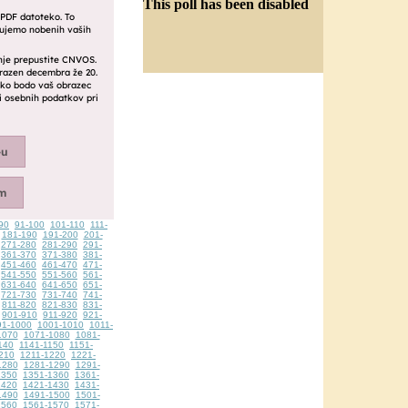
This poll has been disabled
90
91-100
101-110
111-
181-190
191-200
201-
271-280
281-290
291-
361-370
371-380
381-
451-460
461-470
471-
541-550
551-560
561-
631-640
641-650
651-
721-730
731-740
741-
811-820
821-830
831-
901-910
911-920
921-
91-1000
1001-1010
1011-
1070
1071-1080
1081-
140
1141-1150
1151-
210
1211-1220
1221-
1280
1281-1290
1291-
1350
1351-1360
1361-
1420
1421-1430
1431-
1490
1491-1500
1501-
1560
1561-1570
1571-