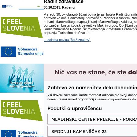
Radin zdravilišče
30.10.2013, Radenci
V sredo,30. oktobra,ob 16.uri bo na terasi hotela Radin Zdravil
čarovniška noč z animatorji Zdravilišča Radenci in Vrtcem Rade
kuhanje čarovniškega napoja,iskanje čarovniškega zaklada, s
obrti,pečen kostanj,obisk veveričke Muki in drugo. Ob 15.uri p
Radin zdravilišča Radenci še tekmovanja v roštiljadi s čarovniš
pripravlja Turistično društvo ...
... celotna novica (še 8 znakov)