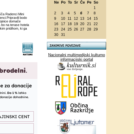
Ne
Po
To
Sr
Če
Pe
So
1
2
3
4
5
6
7
8
išča Radenci Mini
nci.Pripravili bodo
9
10
11
12
13
14
15
tojnice domače
16
17
18
19
20
21
22
a bo na terase hotela
kim pridihom, ki ga
23
24
25
26
27
28
29
30
31
Nacionalni multimedijski kulturno
informacijski portal