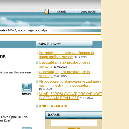
Brezplačna delavnica za športna in
 na
druga društva/zavode
09.12.2025
Usposabljanje za prostovoljce in
mentorje
23.05.2025
Usposabljanje za prostovoljce in
diščine na Slovenskem
mentorje
23.05.2025
Ali potrebujemo stanovanjske zadruge v
majhnih mestih in na podeželju ?
15.01.2025
MLADI,ZAPOSLOVANJE,PREKARNOST
IN SEDANJA REALNOST
28.12.2024
ANKETA - MLADI
(Živa Špilak in Zala
jan Zver).