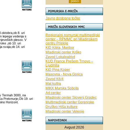
Javno dostopne točke
oktobra,ob 8. uri
Regionalni pomurski multimedijski
 in lepega vedenja s
center – RPMMC pri Mladinskem
njeveških plesov. V
centru Prlekije
roke ,ob 10. uri
a svaja,ob 14. uri
KID Kibla, Maribor
Mladinski center Krško
Zavod Lokalpatriot
KUD France Prešern Trnovo –
Ljudmila
KID Pina Koper
Masovna - Nova Gorica
Zavod K6/4
Mat kultra
MIKK Murska Sobota
Art center
a v Termah 3000, na
Mladinski center Slovenj Gradec
iša Prekmurje,Ob 19. uri
Multimedijski center Gorenjske
ino Horizont.
Društvo Hiša kulture
Mladinski center Velenje
Avgust 2026