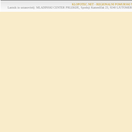
KLOPOTEC.NET - REGIONALNI POMURSKI 
Lastnik in ustanovitelj: MLADINSKI CENTER PRLEKIJE, Spodnji Kamenščak 23, 9240 LJUTOMER, tel