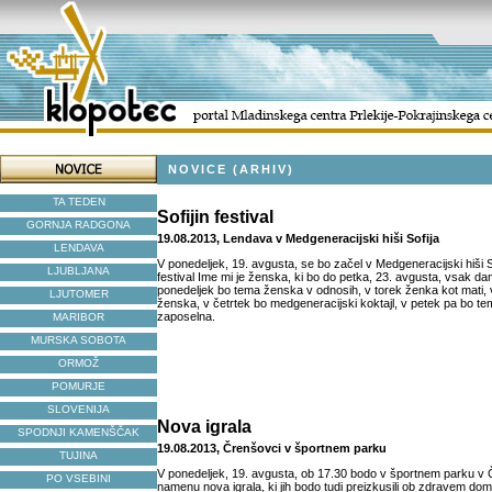
NOVICE (ARHIV)
TA TEDEN
Sofijin festival
GORNJA RADGONA
19.08.2013, Lendava v Medgeneracijski hiši Sofija
LENDAVA
V ponedeljek, 19. avgusta, se bo začel v Medgeneracijski hiši S
LJUBLJANA
festival Ime mi je ženska, ki bo do petka, 23. avgusta, vsak dan
ponedeljek bo tema ženska v odnosih, v torek ženka kot mati, 
LJUTOMER
ženska, v četrtek bo medgeneracijski koktajl, v petek pa bo t
zaposelna.
MARIBOR
MURSKA SOBOTA
ORMOŽ
POMURJE
SLOVENIJA
Nova igrala
SPODNJI KAMENŠČAK
19.08.2013, Črenšovci v športnem parku
TUJINA
V ponedeljek, 19. avgusta, ob 17.30 bodo v športnem parku v 
PO VSEBINI
namenu nova igrala, ki jih bodo tudi preizkusili ob zdravem do