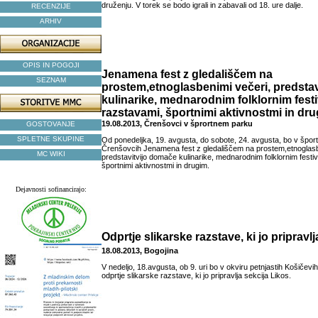
druženju. V torek se bodo igrali in zabavali od 18. ure dalje.
RECENZIJE
ARHIV
OPIS IN POGOJI
Jenamena fest z gledališčem na
SEZNAM
prostem,etnoglasbenimi večeri, predsta
kulinarike, mednarodnim folklornim fest
razstavami, športnimi aktivnostmi in dr
19.08.2013, Črenšovci v šprortnem parku
GOSTOVANJE
SPLETNE SKUPINE
Od ponedeljka, 19. avgusta, do sobote, 24. avgusta, bo v špo
Črenšovcih Jenamena fest z gledališčem na prostem,etnoglasb
MC WIKI
predstavitvijo domače kulinarike, mednarodnim folklornim festi
športnimi aktivnostmi in drugim.
Dejavnosti sofinancirajo:
Odprtje slikarske razstave, ki jo pripravl
18.08.2013, Bogojina
V nedeljo, 18.avgusta, ob 9. uri bo v okviru petnjastih Košičevih 
odprtje slikarske razstave, ki jo pripravlja sekcija Likos.