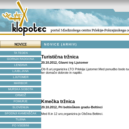
NOVICE (ARHIV)
TA TEDEN
Turistična tržnica
GORNJA RADGONA
20.10.2012, Glavni trg Ljutomer
LENDAVA
Ob 8.uri,organizira LTO Prlekija Ljutomer.Med ponudbo bodo tudi
LJUBLJANA
ter domače dobrote in napitki.
LJUTOMER
MARIBOR
MURSKA SOBOTA
ORMOŽ
Kmečka tržnica
POMURJE
20.10.2012, Pri beltinškem gradu-Beltinci
SLOVENIJA
SPODNJI KAMENŠČAK
Med 8.in 12 uro,organizira jo Občina Beltinci.
TUJINA
PO VSEBINI