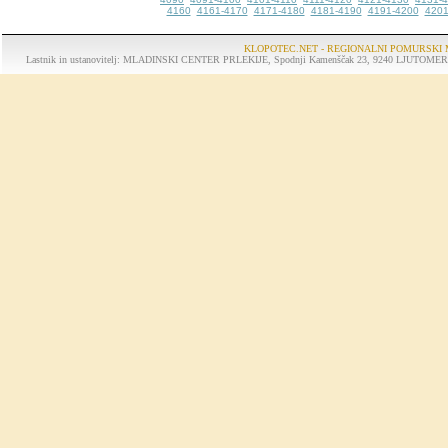
4160
4161-4170
4171-4180
4181-4190
4191-4200
4201
KLOPOTEC.NET - REGIONALNI POMURSKI 
Lastnik in ustanovitelj: MLADINSKI CENTER PRLEKIJE, Spodnji Kamenščak 23, 9240 LJUTOMER, tel