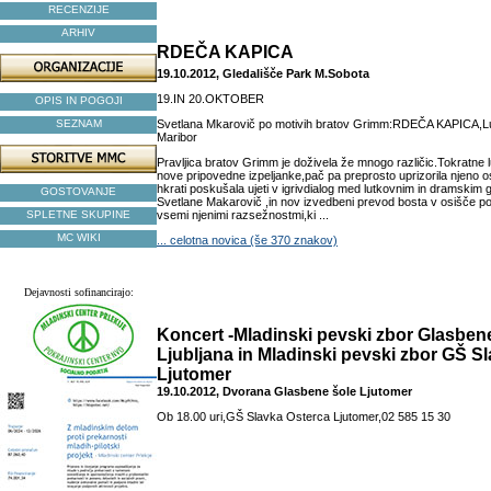
RECENZIJE
ARHIV
RDEČA KAPICA
19.10.2012, Gledališče Park M.Sobota
19.IN 20.OKTOBER
OPIS IN POGOJI
SEZNAM
Svetlana Mkarovič po motivih bratov Grimm:RDEČA KAPICA,Lu
Maribor
Pravljica bratov Grimm je doživela že mnogo različic.Tokratne
nove pripovedne izpeljanke,pač pa preprosto uprizorila njeno 
hkrati poskušala ujeti v igrivdialog med lutkovnim in dramskim 
GOSTOVANJE
Svetlane Makarovič ,in nov izvedbeni prevod bosta v osišče pos
SPLETNE SKUPINE
vsemi njenimi razsežnostmi,ki ...
MC WIKI
... celotna novica (še 370 znakov)
Dejavnosti sofinancirajo:
Koncert -Mladinski pevski zbor Glasben
Ljubljana in Mladinski pevski zbor GŠ S
Ljutomer
19.10.2012, Dvorana Glasbene šole Ljutomer
Ob 18.00 uri,GŠ Slavka Osterca Ljutomer,02 585 15 30