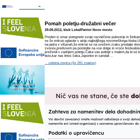
Pomah poletju-družabni večer
29.09.2012, klub LokalPatriot Novo mesto
Preden iz omar potegnete svoje razvlečene puloverje in štrikan
se še enkrat oglasite v atriju najboljšega novomeškega kluba.U
na jadra v višavah,še enkrat se na svežem zraku predajte do
zvonov,predvsem pa pomislite na vse dolge in vroće festivalsk
preživeli v zadnjem poletju.Čaka vas poletje v malem,da bi se la
tisto,kar nas letos čaka.Japonke in sandali ...
... celotna novica (še 281 znakov)