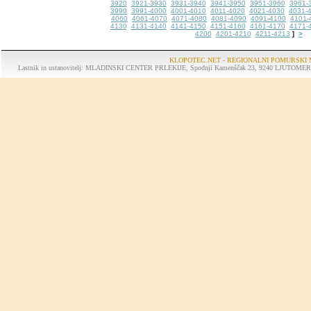
3920
3921-3930
3931-3940
3941-3950
3951-3960
3961-
3990
3991-4000
4001-4010
4011-4020
4021-4030
4031-
4060
4061-4070
4071-4080
4081-4090
4091-4100
4101-
4130
4131-4140
4141-4150
4151-4160
4161-4170
4171-
4200
4201-4210
4211-4213
>
]
KLOPOTEC.NET - REGIONALNI POMURSKI 
Lastnik in ustanovitelj: MLADINSKI CENTER PRLEKIJE, Spodnji Kamenščak 23, 9240 LJUTOMER, tel