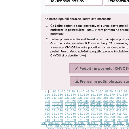
<
1-10
11-20
21-30
31-40
41-50
51-60
61-70
71-80
81-
[
120
121-130
131-140
141-150
151-160
161-170
171-180
210
211-220
221-230
231-240
241-250
251-260
261-270
300
301-310
311-320
321-330
331-340
341-350
351-360
390
391-400
401-410
411-420
421-430
431-440
441-450
480
481-490
491-500
501-510
511-520
521-530
531-540
570
571-580
581-590
591-600
601-610
611-620
621-630
660
661-670
671-680
681-690
691-700
701-710
711-720
750
751-760
761-770
771-780
781-790
791-800
801-810
840
841-850
851-860
861-870
871-880
881-890
891-900
930
931-940
941-950
951-960
961-970
971-980
981-990
9
1020
1021-1030
1031-1040
1041-1050
1051-1060
1061-