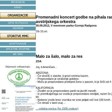
RECENZIJE
ARHIV
Promenadni koncert godbe na pihala r
avstrijskega orkestra
OPIS IN POGOJI
30.09.2012, V mestnem parku-Gornja Radgona
SEZNAM
Ob 10.uri.
GOSTOVANJE
SPLETNE SKUPINE
MC WIKI
Malo za šalo, malo za res
ZDA
Dejavnosti sofinancirajo:
Joj, ti Američani...
ARIZONA:
- Če skočiš s stavbe, ti grozi smrtna kazen.
- Prepovedano je strašenje golobov.
- Možu je prepovedano pretepsti ženo s pasom, ki je širši od 4
KALIFORNIJA:
- Živalim se je prepovedano pariti na javnih mestih.
- Iz premikajočega se vozila je prepovedano streljati, razen če 
kit.
- Nobeno vozilo brez voznika ne sme peljati več kot 100 km/h .
- Če nimaš v lasti vsaj ...
... celotna novica (še 1506 znakov)