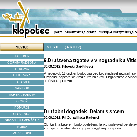
NOVICE (ARHIV)
TA TEDEN
9.Društvena trgatev v vinogradniku Vitis
GORNJA RADGONA
30.09.2012, Filovski Gaj-Filovci
LENDAVA
V nedejo,ob 11.uri,kjer bodotrgali več kot štirideset različnih sor
LJUBLJANA
z mladike najstarejše vinske trte na svetu.Organizator je Vinog
društvo Gaj Filovci.
LJUTOMER
MARIBOR
MURSKA SOBOTA
ORMOŽ
POMURJE
Družabni dogodek -Delam s srcem
SLOVENIJA
30.09.2012, Pri Zdravilišču Radenci
SPODNJI KAMENŠČAK
Ob 9.uri,na katerem bodo udeleženci lahko sodelovali pei dejav
TUJINA
zdravja,preventive,dobrega počutja,gibanja in športa.
PO VSEBINI