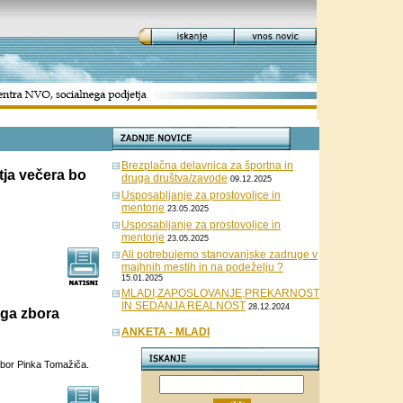
Brezplačna delavnica za športna in
tja večera bo
druga društva/zavode
09.12.2025
Usposabljanje za prostovoljce in
mentorje
23.05.2025
Usposabljanje za prostovoljce in
mentorje
23.05.2025
Ali potrebujemo stanovanjske zadruge v
majhnih mestih in na podeželju ?
15.01.2025
MLADI,ZAPOSLOVANJE,PREKARNOST
IN SEDANJA REALNOST
28.12.2024
ga zbora
ANKETA - MLADI
 zbor Pinka Tomažiča.