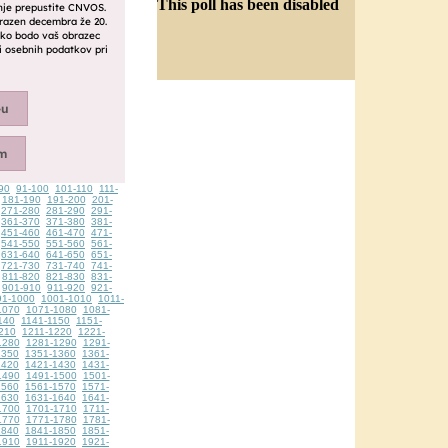
This poll has been disabled
90
91-100
101-110
111-
181-190
191-200
201-
271-280
281-290
291-
361-370
371-380
381-
451-460
461-470
471-
541-550
551-560
561-
631-640
641-650
651-
721-730
731-740
741-
811-820
821-830
831-
901-910
911-920
921-
91-1000
1001-1010
1011-
1070
1071-1080
1081-
140
1141-1150
1151-
210
1211-1220
1221-
1280
1281-1290
1291-
1350
1351-1360
1361-
1420
1421-1430
1431-
1490
1491-1500
1501-
1560
1561-1570
1571-
1630
1631-1640
1641-
1700
1701-1710
1711-
1770
1771-1780
1781-
1840
1841-1850
1851-
1910
1911-1920
1921-