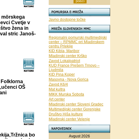
i mörskega
Javno dostopne točke
evci Cvetje v
uštvo žena in
val stric Janoš-
Regionalni pomurski multimedijski
center – RPMMC pri Mladinskem
centru Prlekije
KID Kibla, Maribor
Mladinski center Krško
Zavod Lokalpatriot
KUD France Prešern Trnovo –
Ljudmila
KID Pina Koper
Masovna - Nova Gorica
 Folklorna
Zavod K6/4
a,učenci OŠ
Mat kultra
ani
MIKK Murska Sobota
Art center
Mladinski center Slovenj Gradec
Multimedijski center Gorenjske
Društvo Hiša kulture
Mladinski center Velenje
ekija,Tržnica bo
Avgust 2026