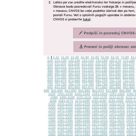
<
1-10
11-20
21-30
31-40
41-50
51-60
61-70
71-80
81-
[
120
121-130
131-140
141-150
151-160
161-170
171-180
210
211-220
221-230
231-240
241-250
251-260
261-270
300
301-310
311-320
321-330
331-340
341-350
351-360
390
391-400
401-410
411-420
421-430
431-440
441-450
480
481-490
491-500
501-510
511-520
521-530
531-540
570
571-580
581-590
591-600
601-610
611-620
621-630
660
661-670
671-680
681-690
691-700
701-710
711-720
750
751-760
761-770
771-780
781-790
791-800
801-810
840
841-850
851-860
861-870
871-880
881-890
891-900
930
931-940
941-950
951-960
961-970
971-980
981-990
9
1020
1021-1030
1031-1040
1041-1050
1051-1060
1061-
1090
1091-1100
1101-1110
1111-1120
1121-1130
1131-1
1160
1161-1170
1171-1180
1181-1190
1191-1200
1201-1
1230
1231-1240
1241-1250
1251-1260
1261-1270
1271-
1300
1301-1310
1311-1320
1321-1330
1331-1340
1341-
1370
1371-1380
1381-1390
1391-1400
1401-1410
1411-
1440
1441-1450
1451-1460
1461-1470
1471-1480
1481-
1510
1511-1520
1521-1530
1531-1540
1541-1550
1551-
1580
1581-1590
1591-1600
1601-1610
1611-1620
1621-
1650
1651-1660
1661-1670
1671-1680
1681-1690
1691-
1720
1721-1730
1731-1740
1741-1750
1751-1760
1761-
1790
1791-1800
1801-1810
1811-1820
1821-1830
1831-
1860
1861-1870
1871-1880
1881-1890
1891-1900
1901-