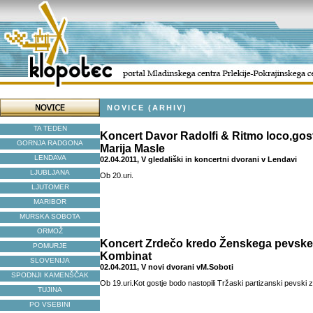
NOVICE (ARHIV)
TA TEDEN
Koncert Davor Radolfi & Ritmo loco,gos
GORNJA RADGONA
Marija Masle
LENDAVA
02.04.2011, V gledališki in koncertni dvorani v Lendavi
LJUBLJANA
Ob 20.uri.
LJUTOMER
MARIBOR
MURSKA SOBOTA
ORMOŽ
Koncert Zrdečo kredo Ženskega pevske
POMURJE
Kombinat
SLOVENIJA
02.04.2011, V novi dvorani vM.Soboti
SPODNJI KAMENŠČAK
Ob 19.uri.Kot gostje bodo nastopili Tržaski partizanski pevski
TUJINA
PO VSEBINI