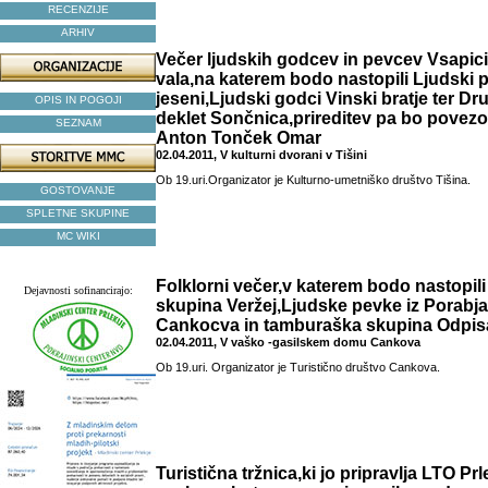
RECENZIJE
ARHIV
Večer ljudskih godcev in pevcev Vsapic
vala,na katerem bodo nastopili Ljudski p
jeseni,Ljudski godci Vinski bratje ter Dr
OPIS IN POGOJI
deklet Sončnica,prireditev pa bo povezo
SEZNAM
Anton Tonček Omar
02.04.2011, V kulturni dvorani v Tišini
Ob 19.uri.Organizator je Kulturno-umetniško društvo Tišina.
GOSTOVANJE
SPLETNE SKUPINE
MC WIKI
Folklorni večer,v katerem bodo nastopili
Dejavnosti sofinancirajo:
skupina Veržej,Ljudske pevke iz Porabj
Cankocva in tamburaška skupina Odpis
02.04.2011, V vaško -gasilskem domu Cankova
Ob 19.uri. Organizator je Turistično društvo Cankova.
Turistična tržnica,ki jo pripravlja LTO Prl