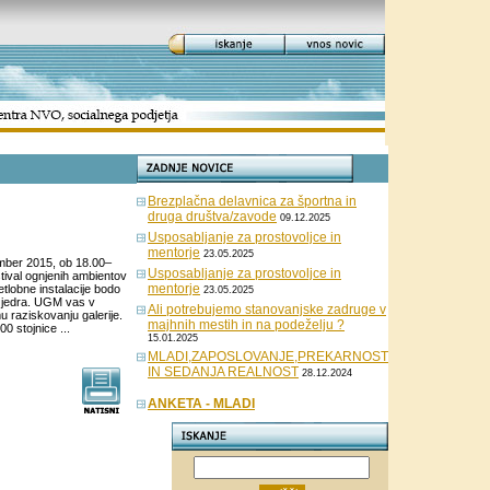
Brezplačna delavnica za športna in
druga društva/zavode
09.12.2025
Usposabljanje za prostovoljce in
mentorje
23.05.2025
ber 2015, ob 18.00–
Usposabljanje za prostovoljce in
tival ognjenih ambientov
mentorje
tlobne instalacije bodo
23.05.2025
a jedra. UGM vas v
Ali potrebujemo stanovanjske zadruge v
u raziskovanju galerije.
majhnih mestih in na podeželju ?
 stojnice ...
15.01.2025
MLADI,ZAPOSLOVANJE,PREKARNOST
IN SEDANJA REALNOST
28.12.2024
ANKETA - MLADI