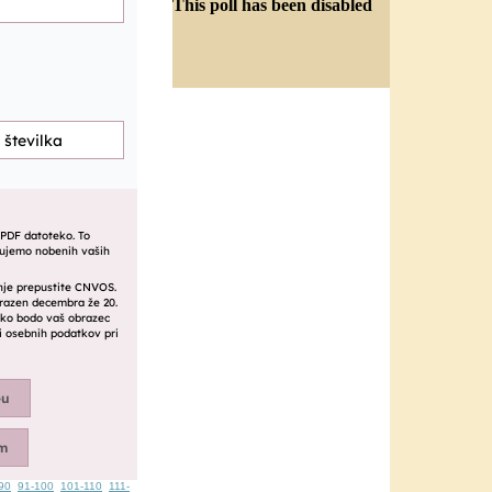
This poll has been disabled
90
91-100
101-110
111-