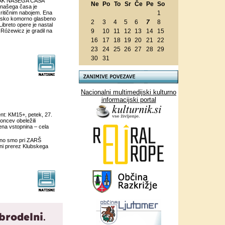
UNAK NAŠEGA ČASA
Ne
Po
To
Sr
Če
Pe
So
našega časa je
ritičnim nabojem. Ena
1
ensko komorno glasbeno
2
3
4
5
6
7
8
Libreto opere je nastal
Różewicz je gradil na
9
10
11
12
13
14
15
16
17
18
19
20
21
22
23
24
25
26
27
28
29
30
31
Nacionalni multimedijski kulturno
informacijski portal
nt: KM15+, petek, 27.
oncev obeležili
ena vstopnina – cela
dno smo pri ZARŠ
eni prerez Klubskega