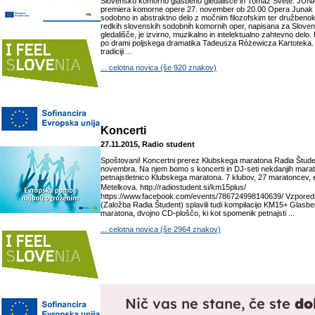
Slovensko komorno glasbeno gledališče in Tomaž Svete: J
premiera komorne opere 27. november ob 20.00 Opera Junak 
sodobno in abstraktno delo z močnim filozofskim ter družbenok
redkih slovenskih sodobnih komornih oper, napisana za Slov
gledališče, je izvirno, muzikalno in intelektualno zahtevno delo. 
po drami poljskega dramatika Tadeusza Różewicza Kartoteka. 
tradiciji ...
... celotna novica (še 920 znakov)
Koncerti
27.11.2015, Radio student
Spoštovani! Koncertni prerez Klubskega maratona Radia Štude
novembra. Na njem bomo s koncerti in DJ-seti nekdanjih marat
petnajstletnico Klubskega maratona. 7 klubov, 27 maratoncev, 
Metelkova. http://radiostudent.si/km15plus/
https://www.facebook.com/events/786724998140639/ Vzpore
(Založba Radia Študent) splavili tudi kompilacijo KM15+ Glasb
maratona, dvojno CD-ploščo, ki kot spomenik petnajsti ...
... celotna novica (še 2964 znakov)