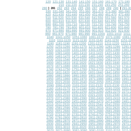
120
121-130
131-140
141-150
151-160
161-170
171-180
210
211-220
221-230
231-240
241-250
251-260
280
282
283
284
285
286
287
288
289
290
291-3
]
281
[
330
331-340
341-350
351-360
361-370
371-380
381-390
420
421-430
431-440
441-450
451-460
461-470
471-480
510
511-520
521-530
531-540
541-550
551-560
561-570
600
601-610
611-620
621-630
631-640
641-650
651-660
690
691-700
701-710
711-720
721-730
731-740
741-750
780
781-790
791-800
801-810
811-820
821-830
831-840
870
871-880
881-890
891-900
901-910
911-920
921-930
960
961-970
971-980
981-990
991-1000
1001-1010
1011
1040
1041-1050
1051-1060
1061-1070
1071-1080
1081-
1110
1111-1120
1121-1130
1131-1140
1141-1150
1151-1
1180
1181-1190
1191-1200
1201-1210
1211-1220
1221-1
1250
1251-1260
1261-1270
1271-1280
1281-1290
1291-
1320
1321-1330
1331-1340
1341-1350
1351-1360
1361-
1390
1391-1400
1401-1410
1411-1420
1421-1430
1431-
1460
1461-1470
1471-1480
1481-1490
1491-1500
1501-
1530
1531-1540
1541-1550
1551-1560
1561-1570
1571-
1600
1601-1610
1611-1620
1621-1630
1631-1640
1641-
1670
1671-1680
1681-1690
1691-1700
1701-1710
1711-
1740
1741-1750
1751-1760
1761-1770
1771-1780
1781-
1810
1811-1820
1821-1830
1831-1840
1841-1850
1851-
1880
1881-1890
1891-1900
1901-1910
1911-1920
1921-
1950
1951-1960
1961-1970
1971-1980
1981-1990
1991-
2020
2021-2030
2031-2040
2041-2050
2051-2060
2061-
2090
2091-2100
2101-2110
2111-2120
2121-2130
2131-
2160
2161-2170
2171-2180
2181-2190
2191-2200
2201-
2230
2231-2240
2241-2250
2251-2260
2261-2270
2271-
2300
2301-2310
2311-2320
2321-2330
2331-2340
2341-
2370
2371-2380
2381-2390
2391-2400
2401-2410
2411-
2440
2441-2450
2451-2460
2461-2470
2471-2480
2481-
2510
2511-2520
2521-2530
2531-2540
2541-2550
2551-
2580
2581-2590
2591-2600
2601-2610
2611-2620
2621-
2650
2651-2660
2661-2670
2671-2680
2681-2690
2691-
2720
2721-2730
2731-2740
2741-2750
2751-2760
2761-
2790
2791-2800
2801-2810
2811-2820
2821-2830
2831-
2860
2861-2870
2871-2880
2881-2890
2891-2900
2901-
2930
2931-2940
2941-2950
2951-2960
2961-2970
2971-
3000
3001-3010
3011-3020
3021-3030
3031-3040
3041-
3070
3071-3080
3081-3090
3091-3100
3101-3110
3111-