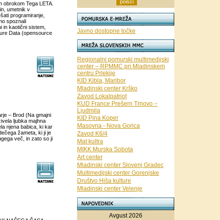
nim obrokom Tega LETA.
in, umetnik v
ati programiranje,
mo spoznali
 in kaotični sistem,
Javno dostopne točke
 Pure Data (opensource
Regionalni pomurski multimedijski
center – RPMMC pri Mladinskem
centru Prlekije
KID Kibla, Maribor
Mladinski center Krško
Zavod Lokalpatriot
KUD France Prešern Trnovo –
Ljudmila
rje – Brod (Na gmajni
KID Pina Koper
ivela ljubka majhna
Masovna - Nova Gorica
mela njena babica, ki kar
dečega žameta, ki ji je
Zavod K6/4
ugega več, in zato so ji
Mat kultra
MIKK Murska Sobota
Art center
Mladinski center Slovenj Gradec
Multimedijski center Gorenjske
Društvo Hiša kulture
Mladinski center Velenje
Avgust 2026