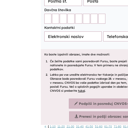
<
1-10
11-20
21-30
31-40
41-50
51-60
61-70
71-80
81-
[