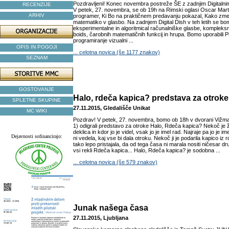
Pozdravljeni! Konec novembra postreže ŠE z zadnjim Digital
RECENZIJE
V petek, 27. novembra, se ob 19h na Rimski oglasi Oscar Mart
ARHIV
programer, Ki Bo na praktičnem predavanju pokazal, Kako zmeš
matematiko v glasbo. Na zadnjem Digital Dish v teh letih se bo
eksperimentalne in algoritmical računalniške glasbe, kompleksni
boids, čarobnih matematičnih funkcij in hrupa. Bomo uporabili
programiranje vizualni ...
OPIS IN POGOJI
... celotna novica (še 1177 znakov)
SEZNAM
GOSTOVANJE
Halo, rdeča kapica? predstava za otroke
SPLETNE SKUPINE
27.11.2015, Gledališče Unikat
MC WIKI
Pozdrav! V petek, 27. novembra, bomo ob 18h v dvorani Vižma
1) odigrali predstavo za otroke Halo, Rdeča kapica? Nekoč je ž
deklica in kdor jo je videl, vsak jo je imel rad. Najraje pa jo je i
Dejavnosti sofinancirajo:
ni vedela, kaj vse bi dala otroku. Nekoč ji je podarila kapico iz r
tako lepo pristajala, da od tega časa ni marala nositi ničesar dr
vsi rekli Rdeča kapica... Halo, Rdeča kapica? je sodobna ...
... celotna novica (še 579 znakov)
Junak našega časa
27.11.2015, Ljubljana