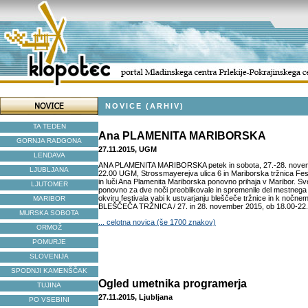
NOVICE (ARHIV)
TA TEDEN
Ana PLAMENITA MARIBORSKA
GORNJA RADGONA
27.11.2015, UGM
LENDAVA
ANA PLAMENITA MARIBORSKA petek in sobota, 27.-28. novem
LJUBLJANA
22.00 UGM, Strossmayerejva ulica 6 in Mariborska tržnica Fes
in luči Ana Plamenita Mariborska ponovno prihaja v Maribor. Sve
LJUTOMER
ponovno za dve noči preoblikovale in spremenile del mestneg
okviru festivala vabi k ustvarjanju bleščeče tržnice in k nočnem
MARIBOR
BLEŠČEČA TRŽNICA / 27. in 28. november 2015, ob 18.00-22.00
MURSKA SOBOTA
... celotna novica (še 1700 znakov)
ORMOŽ
POMURJE
SLOVENIJA
SPODNJI KAMENŠČAK
Ogled umetnika programerja
TUJINA
27.11.2015, Ljubljana
PO VSEBINI