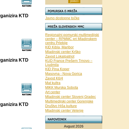
rganizira KTD
Javno dostopne točke
Regionalni pomurski multimedijski
center – RPMMC pri Mladinskem
centru Prlekije
KID Kibla, Maribor
Mladinski center Krško
Zavod Lokalpatriot
rganizira KTD
KUD France Prešern Trnovo –
Ljudmila
KID Pina Koper
Masovna - Nova Gorica
Zavod K6/4
Mat kultra
MIKK Murska Sobota
Art center
Mladinski center Slovenj Gradec
Multimedijski center Gorenjske
rganizira KTD
Društvo Hiša kulture
Mladinski center Velenje
Avgust 2026