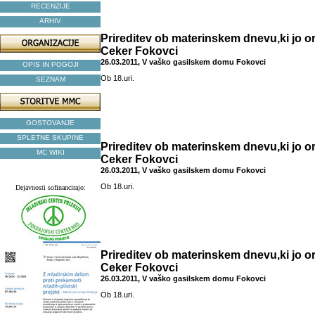
RECENZIJE
ARHIV
Prireditev ob materinskem dnevu,ki jo o
Ceker Fokovci
26.03.2011, V vaško gasilskem domu Fokovci
OPIS IN POGOJI
Ob 18.uri.
SEZNAM
GOSTOVANJE
SPLETNE SKUPINE
Prireditev ob materinskem dnevu,ki jo o
MC WIKI
Ceker Fokovci
26.03.2011, V vaško gasilskem domu Fokovci
Ob 18.uri.
Dejavnosti sofinancirajo:
Prireditev ob materinskem dnevu,ki jo o
Ceker Fokovci
26.03.2011, V vaško gasilskem domu Fokovci
Ob 18.uri.