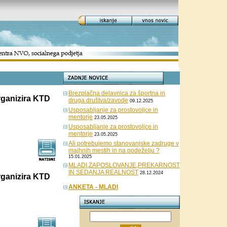
Brezplačna delavnica za športna in
rganizira KTD
druga društva/zavode
09.12.2025
Usposabljanje za prostovoljce in
mentorje
23.05.2025
Usposabljanje za prostovoljce in
mentorje
23.05.2025
Ali potrebujemo stanovanjske zadruge v
majhnih mestih in na podeželju ?
15.01.2025
MLADI,ZAPOSLOVANJE,PREKARNOST
IN SEDANJA REALNOST
28.12.2024
rganizira KTD
ANKETA - MLADI