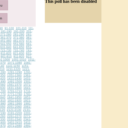
This poll has been disabled
90
91-100
101-110
111-
181-190
191-200
201-
271-280
281-290
291-
361-370
371-380
381-
451-460
461-470
471-
541-550
551-560
561-
631-640
641-650
651-
721-730
731-740
741-
811-820
821-830
831-
901-910
911-920
921-
91-1000
1001-1010
1011-
1070
1071-1080
1081-
140
1141-1150
1151-
210
1211-1220
1221-
1280
1281-1290
1291-
1350
1351-1360
1361-
1420
1421-1430
1431-
1490
1491-1500
1501-
1560
1561-1570
1571-
1630
1631-1640
1641-
1700
1701-1710
1711-
1770
1771-1780
1781-
1840
1841-1850
1851-
1910
1911-1920
1921-
1980
1981-1990
1991-
2050
2051-2060
2061-
2120
2121-2130
2131-
2190
2191-2200
2201-
2260
2261-2270
2271-
2330
2331-2340
2341-
2400
2401-2410
2411-
2470
2471-2480
2481-