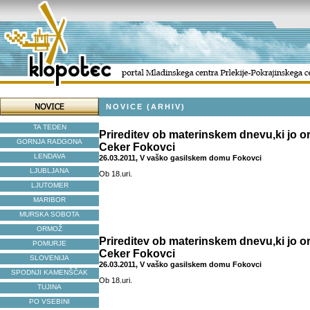
NOVICE (ARHIV)
TA TEDEN
Prireditev ob materinskem dnevu,ki jo o
GORNJA RADGONA
Ceker Fokovci
LENDAVA
26.03.2011, V vaško gasilskem domu Fokovci
LJUBLJANA
Ob 18.uri.
LJUTOMER
MARIBOR
MURSKA SOBOTA
ORMOŽ
Prireditev ob materinskem dnevu,ki jo o
POMURJE
Ceker Fokovci
SLOVENIJA
26.03.2011, V vaško gasilskem domu Fokovci
SPODNJI KAMENŠČAK
Ob 18.uri.
TUJINA
PO VSEBINI