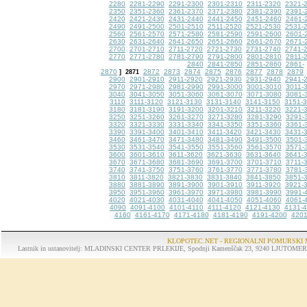
2280
2281-2290
2291-2300
2301-2310
2311-2320
2321-
2350
2351-2360
2361-2370
2371-2380
2381-2390
2391-
2420
2421-2430
2431-2440
2441-2450
2451-2460
2461-
2490
2491-2500
2501-2510
2511-2520
2521-2530
2531-
2560
2561-2570
2571-2580
2581-2590
2591-2600
2601-
2630
2631-2640
2641-2650
2651-2660
2661-2670
2671-
2700
2701-2710
2711-2720
2721-2730
2731-2740
2741-
2770
2771-2780
2781-2790
2791-2800
2801-2810
2811-
2840
2841-2850
2851-2860
2861-
2870
2872
2873
2874
2875
2876
2877
2878
2879
]
2871
2900
2901-2910
2911-2920
2921-2930
2931-2940
2941-
2970
2971-2980
2981-2990
2991-3000
3001-3010
3011-
3040
3041-3050
3051-3060
3061-3070
3071-3080
3081-
3110
3111-3120
3121-3130
3131-3140
3141-3150
3151-
3180
3181-3190
3191-3200
3201-3210
3211-3220
3221-
3250
3251-3260
3261-3270
3271-3280
3281-3290
3291-
3320
3321-3330
3331-3340
3341-3350
3351-3360
3361-
3390
3391-3400
3401-3410
3411-3420
3421-3430
3431-
3460
3461-3470
3471-3480
3481-3490
3491-3500
3501-
3530
3531-3540
3541-3550
3551-3560
3561-3570
3571-
3600
3601-3610
3611-3620
3621-3630
3631-3640
3641-
3670
3671-3680
3681-3690
3691-3700
3701-3710
3711-
3740
3741-3750
3751-3760
3761-3770
3771-3780
3781-
3810
3811-3820
3821-3830
3831-3840
3841-3850
3851-
3880
3881-3890
3891-3900
3901-3910
3911-3920
3921-
3950
3951-3960
3961-3970
3971-3980
3981-3990
3991-
4020
4021-4030
4031-4040
4041-4050
4051-4060
4061-
4090
4091-4100
4101-4110
4111-4120
4121-4130
4131-
4160
4161-4170
4171-4180
4181-4190
4191-4200
4201
KLOPOTEC.NET - REGIONALNI POMURSKI 
Lastnik in ustanovitelj: MLADINSKI CENTER PRLEKIJE, Spodnji Kamenščak 23, 9240 LJUTOMER, tel