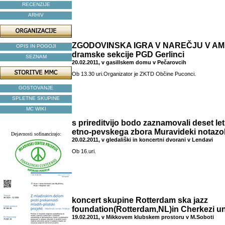
RECENZIJE
ARHIV
ZGODOVINSKA IGRA V NAREČJU V A
OPIS IN POGOJI
dramske sekcije PGD Gerlinci
SEZNAM
20.02.2011, v gasillskem domu v Pečarovcih
Ob 13.30 uri.Organizator je ZKTD Občine Puconci.
GOSTOVANJE
SPLETNE SKUPINE
MC WIKI
s prireditvijo bodo zaznamovali deset l
etno-pevskega zbora Muravideki notazo
Dejavnosti sofinancirajo:
20.02.2011, v gledališki in koncertni dvorani v Lendavi
Ob 16.uri.
koncert skupine Rotterdam ska jazz
foundation(Rotterdam,NL)in Cherkezi un
19.02.2011, v Mikkovem klubskem prostoru v M.Soboti