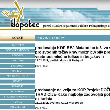
NOVICE (ARHIV)
TA TEDEN
predavanje KOP-REJ,Metabolne težave 
GORNJA RADGONA
proizvodnih težav krav molznic,Vpliv pr
LENDAVA
vsebnost mlečne tolšče in beljakovin
21.02.2011, gasilski dom v G.Radgoni
LJUBLJANA
LJUTOMER
Ob 9.00 uri.
MARIBOR
MURSKA SOBOTA
ORMOŽ
POMURJE
predavanje ne velja za KOP,Projekt DO
SLOVENIJA
TRADICIJE-Kako najbolje zadovoljiti po
SPODNJI KAMENŠČAK
oz.turista
TUJINA
21.02.2011, dvorana KGZS v M.Soboti
PO VSEBINI
Ob 9.00 uri.