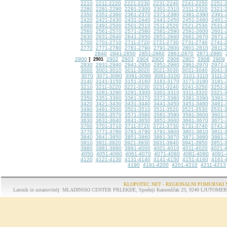
2210
2211-2220
2221-2230
2231-2240
2241-2250
2251-
2280
2281-2290
2291-2300
2301-2310
2311-2320
2321-
2350
2351-2360
2361-2370
2371-2380
2381-2390
2391-
2420
2421-2430
2431-2440
2441-2450
2451-2460
2461-
2490
2491-2500
2501-2510
2511-2520
2521-2530
2531-
2560
2561-2570
2571-2580
2581-2590
2591-2600
2601-
2630
2631-2640
2641-2650
2651-2660
2661-2670
2671-
2700
2701-2710
2711-2720
2721-2730
2731-2740
2741-
2770
2771-2780
2781-2790
2791-2800
2801-2810
2811-
2840
2841-2850
2851-2860
2861-2870
2871-2880
2900
2902
2903
2904
2905
2906
2907
2908
2909
]
2901
2930
2931-2940
2941-2950
2951-2960
2961-2970
2971-
3000
3001-3010
3011-3020
3021-3030
3031-3040
3041-
3070
3071-3080
3081-3090
3091-3100
3101-3110
3111-
3140
3141-3150
3151-3160
3161-3170
3171-3180
3181-
3210
3211-3220
3221-3230
3231-3240
3241-3250
3251-
3280
3281-3290
3291-3300
3301-3310
3311-3320
3321-
3350
3351-3360
3361-3370
3371-3380
3381-3390
3391-
3420
3421-3430
3431-3440
3441-3450
3451-3460
3461-
3490
3491-3500
3501-3510
3511-3520
3521-3530
3531-
3560
3561-3570
3571-3580
3581-3590
3591-3600
3601-
3630
3631-3640
3641-3650
3651-3660
3661-3670
3671-
3700
3701-3710
3711-3720
3721-3730
3731-3740
3741-
3770
3771-3780
3781-3790
3791-3800
3801-3810
3811-
3840
3841-3850
3851-3860
3861-3870
3871-3880
3881-
3910
3911-3920
3921-3930
3931-3940
3941-3950
3951-
3980
3981-3990
3991-4000
4001-4010
4011-4020
4021-
4050
4051-4060
4061-4070
4071-4080
4081-4090
4091-
4120
4121-4130
4131-4140
4141-4150
4151-4160
4161-
4190
4191-4200
4201-4210
4211-4213
KLOPOTEC.NET - REGIONALNI POMURSKI 
Lastnik in ustanovitelj: MLADINSKI CENTER PRLEKIJE, Spodnji Kamenščak 23, 9240 LJUTOMER, tel