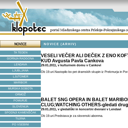
NOVICE (ARHIV)
TA TEDEN
VESELI VEČER ALI DEČEK Z ENO KOFTO,
GORNJA RADGONA
KUD Avgusta Pavla Cankova
LENDAVA
29.01.2011, v kulturnem domu v Cankovi
LJUBLJANA
Ob 19.uri.Nastopilo bo pet dramskih skupin iz Prekmurja in Por
LJUTOMER
MARIBOR
MURSKA SOBOTA
ORMOŽ
BALET SNG OPERA IN BALET MARIB
POMURJE
CLUG;WATCHING OTHERS-gledati dru
SLOVENIJA
29.01.2011, v gledališki in koncertni dvorani v Lendavi
SPODNJI KAMENŠČAK
Ob 19.uri.Predstava je za slovenski abonma.
TUJINA
PO VSEBINI