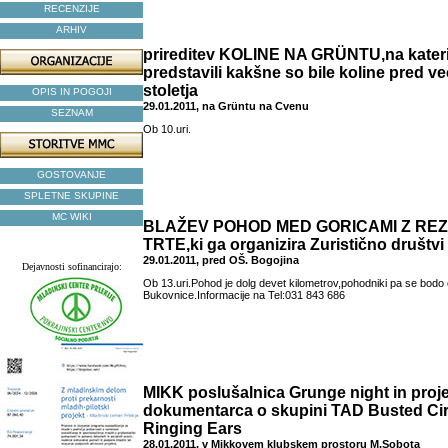
RECENZIJE
ARHIV
prireditev KOLINE NA GRÜNTU,na kater
predstavili kakšne so bile koline pred ve
stoletja
OPIS IN POGOJI
29.01.2011, na Grüntu na Cvenu
SEZNAM
Ob 10.uri.
GOSTOVANJE
SPLETNE SKUPINE
MC WIKI
BLAŽEV POHOD MED GORICAMI Z RE
TRTE,ki ga organizira Zuristično društv
29.01.2011, pred OŠ. Bogojina
Dejavnosti sofinancirajo:
Ob 13.uri.Pohod je dolg devet kilometrov,pohodniki pa se bodo 
Bukovnice.Informacije na Tel:031 843 686
MIKK poslušalnica Grunge night in proje
dokumentarca o skupini TAD Busted Cir
Ringing Ears
28.01.2011, v Mikkovem klubskem prostoru M.Sobota