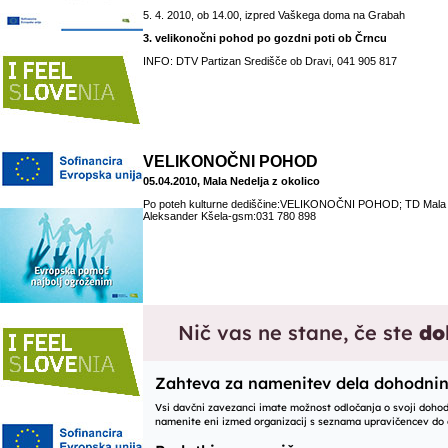
5. 4. 2010, ob 14.00, izpred Vaškega doma na Grabah
3. velikonočni pohod po gozdni poti ob Črncu
INFO: DTV Partizan Središče ob Dravi, 041 905 817
VELIKONOČNI POHOD
05.04.2010, Mala Nedelja z okolico
Po poteh kulturne dediščine:VELIKONOČNI POHOD; TD Mala N
Aleksander Kšela-gsm:031 780 898