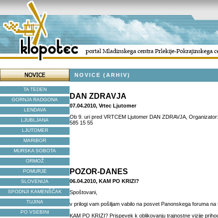
NOVICE (ARHIV)
TA TEDEN
DAN ZDRAVJA
GORNJA RADGONA
07.04.2010, Vrtec Ljutomer
LENDAVA
Ob 9. uri pred VRTCEM Ljutomer DAN ZDRAVJA, Organizator: Vr
LJUBLJANA
585 15 55
LJUTOMER
MARIBOR
MURSKA SOBOTA
ORMOŽ
POZOR-DANES
POMURJE
06.04.2010, KAM PO KRIZI?
SLOVENIJA
SPODNJI KAMENŠČAK
Spoštovani,
TUJINA
v prilogi vam pošiljam vabilo na posvet Panonskega foruma na
PO VSEBINI
KAM PO KRIZI? Prispevek k oblikovanju trajnostne vizije priho