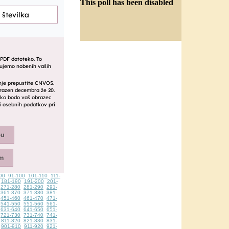
This poll has been disabled
90
91-100
101-110
111-
181-190
191-200
201-
271-280
281-290
291-
361-370
371-380
381-
451-460
461-470
471-
541-550
551-560
561-
631-640
641-650
651-
721-730
731-740
741-
811-820
821-830
831-
901-910
911-920
921-