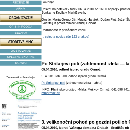
Slovenije
RECENZIJE
ARHIV
Posvet bo potekal v torek 06.04.2010 od 16.00 naprej v prostor
Šunkarne Kodila v Markišavcih.
Gostje: Marta Gregorčič, Matjaž Hanžek, Dušan Plut, Jožef Šk
Gostitelj in povezovalec: Andrej Horvat
OPIS IN POGOJI
Podrobnosti v priloženem vabilu ...
SEZNAM
... celotna novica (še 123 znakov)
GOSTOVANJE
SPLETNE SKUPINE
MC WIKI
Po Stritarjevi poti (zahtevnost izleta — l
05.04.2010, odhod izpred gradu Ormož
5. 4. 2010 ob 5.00, odhod izpred gradu Ormož
Dejavnosti sofinancirajo:
Po Stritarjevi poti
(zahtevnost izleta - lahka)
INFO: Planinsko društvo »Maks Meško« Ormož, 041 698 741
mmormoz.si/
3. velikonočni pohod po gozdni poti ob
05.04.2010, izpred Vaškega doma na Grabah - Središče ob 