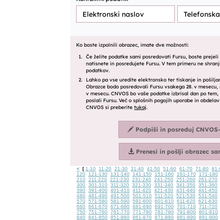
<
1-10
11-20
21-30
31-40
41-50
51-60
61-70
71-80
81-
[
120
121-130
131-140
141-150
151-160
161-170
171-180
210
211-220
221-230
231-240
241-250
251-260
261-270
300
301-310
311-320
321-330
331-340
341-350
351-360
390
391-400
401-410
411-420
421-430
431-440
441-450
480
481-490
491-500
501-510
511-520
521-530
531-540
570
571-580
581-590
591-600
601-610
611-620
621-630
660
661-670
671-680
681-690
691-700
701-710
711-720
750
751-760
761-770
771-780
781-790
791-800
801-810
840
841-850
851-860
861-870
871-880
881-890
891-900