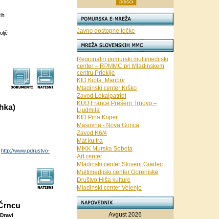
ih
Javno dostopne točke
oljč
Regionalni pomurski multimedijski
center – RPMMC pri Mladinskem
centru Prlekije
KID Kibla, Maribor
Mladinski center Krško
Zavod Lokalpatriot
KUD France Prešern Trnovo –
ahka)
Ljudmila
KID Pina Koper
Masovna - Nova Gorica
Zavod K6/4
Mat kultra
MIKK Murska Sobota
,
http://www.pdrustvo-
Art center
Mladinski center Slovenj Gradec
Multimedijski center Gorenjske
Društvo Hiša kulture
Mladinski center Velenje
 Črncu
Avgust 2026
Dravi