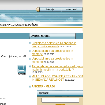
Brezplačna delavnica za športna in
druga društva/zavode
09.12.2025
Usposabljanje za prostovoljce in
mentorje
23.05.2025
tec Ljutomer, tel.: 02
Usposabljanje za prostovoljce in
mentorje
23.05.2025
Ali potrebujemo stanovanjske zadruge v
majhnih mestih in na podeželju ?
15.01.2025
MLADI,ZAPOSLOVANJE,PREKARNOST
IN SEDANJA REALNOST
28.12.2024
ANKETA - MLADI
 temo:
dnosti