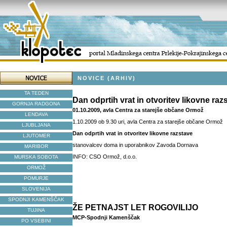
NOVICE (ARHIV)
TA TEDEN
Dan odprtih vrat in otvoritev likovne raz
GORNJA RADGONA
01.10.2009, avla Centra za starejše občane Ormož
LENDAVA
1.10.2009 ob 9.30 uri, avla Centra za starejše občane Ormož
LJUBLJANA
Dan odprtih vrat in otvoritev likovne razstave
LJUTOMER
stanovalcev doma in uporabnikov Zavoda Dornava
MARIBOR
INFO: CSO Ormož, d.o.o.
MURSKA SOBOTA
ORMOŽ
POMURJE
SLOVENIJA
SPODNJI KAMENŠČAK
ŽE PETNAJST LET ROGOVILIJO
TUJINA
MCP-Spodnji Kamenščak
PO VSEBINI