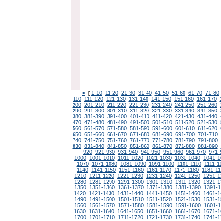
<
1-10
11-20
21-30
31-40
41-50
51-60
61-70
71-80
[
110
111-120
121-130
131-140
141-150
151-160
161-170
200
201-210
211-220
221-230
231-240
241-250
251-260
290
291-300
301-310
311-320
321-330
331-340
341-350
380
381-390
391-400
401-410
411-420
421-430
431-440
470
471-480
481-490
491-500
501-510
511-520
521-530
560
561-570
571-580
581-590
591-600
601-610
611-620
650
651-660
661-670
671-680
681-690
691-700
701-710
740
741-750
751-760
761-770
771-780
781-790
791-800
830
831-840
841-850
851-860
861-870
871-880
881-890
920
921-930
931-940
941-950
951-960
961-970
971-
1000
1001-1010
1011-1020
1021-1030
1031-1040
1041-1
1070
1071-1080
1081-1090
1091-1100
1101-1110
1111-1
1140
1141-1150
1151-1160
1161-1170
1171-1180
1181-11
1210
1211-1220
1221-1230
1231-1240
1241-1250
1251-1
1280
1281-1290
1291-1300
1301-1310
1311-1320
1321-1
1350
1351-1360
1361-1370
1371-1380
1381-1390
1391-1
1420
1421-1430
1431-1440
1441-1450
1451-1460
1461-1
1490
1491-1500
1501-1510
1511-1520
1521-1530
1531-1
1560
1561-1570
1571-1580
1581-1590
1591-1600
1601-1
1630
1631-1640
1641-1650
1651-1660
1661-1670
1671-1
1700
1701-1710
1711-1720
1721-1730
1731-1740
1741-1