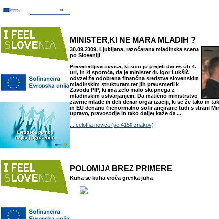
MINISTER,KI NE MARA MLADIH ?
30.09.2009, Ljubljana, razočarana mladinska scena
po Sloveniji
Presenetljiva novica, ki smo jo prejeli danes ob 4.
uri, in ki sporoča, da je minister dr. Igor Lukšič
odvzel že odobrena finančna sredstva slovenskim
mladinskim strukturam ter jih preusmeril k
Zavodu PIP, ki ima zelo malo skupnega z
mladinskim ustvarjanjem. Da matično ministrstvo
zavrne mlade in deli denar organizaciji, ki se že tako in t
in EU denarju (nenormalno sofinanciranje tudi s strani Min
upravo, pravosodje in tako dalje) kaže da ...
... celotna novica (še 4150 znakov)
POLOMIJA BREZ PRIMERE
Kuha se kuha vroča grenka juha.