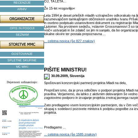
OJ, TA LETA…
RECENZIJE
Že 15-let »rogovilijo«
ARHIV
Leta 1994 je deset prleških mladih vztrajnežev odkorakalo na lj
razumevajočem tamkajšnjem občinskem uradniku Ivanu Pršaku
in osebno podpisalo ustanovitveni dokument za registracijo Ml
Ljutomer. Na prvotnem sedežu, »slavni« Grossmannovi 3 so tako
OPIS IN POGOJI
»nič« ustvarjati in še zdaleč se jim ni sanjalo, da bo organizaci
lokalne okvire ter postala prepoznavna ...
SEZNAM
... celotna novica (še 827 znakov)
GOSTOVANJE
SPLETNE SKUPINE
MC WIKI
PIŠITE MINISTRU!
30.09.2009, Slovenija
Dejavnosti sofinancirajo:
Spoštovani konzorcijski partnerji projekta Mladi na delu,
Prepričani smo, da je prva odločitev o podpori projekta Mladi n
pravilna. Verjamemo, da lahko z aktivnim delovanjem še vedno
zagotovimo podporo in izvajanje projekta znotraj javnega razpi
Zato predlagamo vsem konzorcijskim partnerjem, da v čim več
skupaj s sodelavci pozovete ministra k podpisu pogodbe za izv
projekta.
Predlagamo ...
... celotna novica (še 1585 znakov)