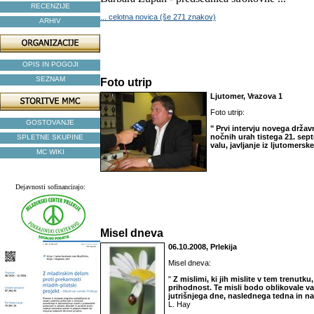
RECENZIJE
... celotna novica (še 271 znakov)
ARHIV
OPIS IN POGOJI
SEZNAM
Foto utrip
Ljutomer, Vrazova 1
Foto utrip:
GOSTOVANJE
" Prvi intervju novega drža
nočnih urah tistega 21. se
SPLETNE SKUPINE
valu, javljanje iz ljutomers
MC WIKI
Dejavnosti sofinancirajo:
Misel dneva
06.10.2008, Prlekija
Misel dneva:
"
Z mislimi, ki jih mislite v tem trenutku
prihodnost. Te misli bodo oblikovale v
jutrišnjega dne, naslednega tedna in n
L. Hay