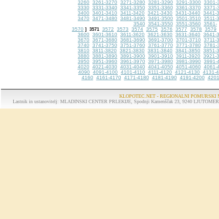
3260
3261-3270
3271-3280
3281-3290
3291-3300
3301-
3330
3331-3340
3341-3350
3351-3360
3361-3370
3371-
3400
3401-3410
3411-3420
3421-3430
3431-3440
3441-
3470
3471-3480
3481-3490
3491-3500
3501-3510
3511-
3540
3541-3550
3551-3560
3561-
3570
3572
3573
3574
3575
3576
3577
3578
3579
]
3571
3600
3601-3610
3611-3620
3621-3630
3631-3640
3641-
3670
3671-3680
3681-3690
3691-3700
3701-3710
3711-
3740
3741-3750
3751-3760
3761-3770
3771-3780
3781-
3810
3811-3820
3821-3830
3831-3840
3841-3850
3851-
3880
3881-3890
3891-3900
3901-3910
3911-3920
3921-
3950
3951-3960
3961-3970
3971-3980
3981-3990
3991-
4020
4021-4030
4031-4040
4041-4050
4051-4060
4061-
4090
4091-4100
4101-4110
4111-4120
4121-4130
4131-
4160
4161-4170
4171-4180
4181-4190
4191-4200
4201
KLOPOTEC.NET - REGIONALNI POMURSKI 
Lastnik in ustanovitelj: MLADINSKI CENTER PRLEKIJE, Spodnji Kamenščak 23, 9240 LJUTOMER, tel