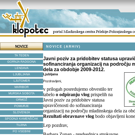
NOVICE (ARHIV)
TA TEDEN
Javni poziv za pridobitev statusa upravi
GORNJA RADGONA
sofinanciranja organizacij na področju
LENDAVA
dela za obdobje 2009-2012.
Ljubljana
LJUBLJANA
LJUTOMER
Pozdravljeni,
MARIBOR
v prilogah posredujemo obvestilo ter
MURSKA SOBOTA
tabelo
o odpiranju vlog
prispelih na
Javni poziv za pridobitev statusa
ORMOŽ
upravičenosti do sofinanciranja
POMURJE
organizacij na področju mladinskega dela za ob
SLOVENIJA
Rezultati obravnave vlog
bodo objavljeni kone
SPODNJI KAMENŠČAK
Lep pozdrav,
TUJINA
PO VSEBINI
Barbara Zupan - predsednica strokovne ...