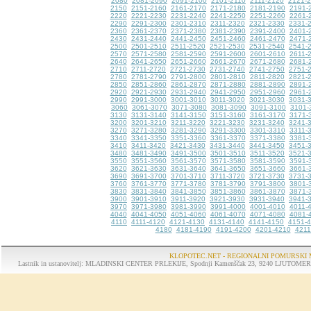
2080
2081-2090
2091-2100
2101-2110
2111-2120
2121-
2150
2151-2160
2161-2170
2171-2180
2181-2190
2191-
2220
2221-2230
2231-2240
2241-2250
2251-2260
2261-
2290
2291-2300
2301-2310
2311-2320
2321-2330
2331-
2360
2361-2370
2371-2380
2381-2390
2391-2400
2401-
2430
2431-2440
2441-2450
2451-2460
2461-2470
2471-
2500
2501-2510
2511-2520
2521-2530
2531-2540
2541-
2570
2571-2580
2581-2590
2591-2600
2601-2610
2611-
2640
2641-2650
2651-2660
2661-2670
2671-2680
2681-
2710
2711-2720
2721-2730
2731-2740
2741-2750
2751-
2780
2781-2790
2791-2800
2801-2810
2811-2820
2821-
2850
2851-2860
2861-2870
2871-2880
2881-2890
2891-
2920
2921-2930
2931-2940
2941-2950
2951-2960
2961-
2990
2991-3000
3001-3010
3011-3020
3021-3030
3031-
3060
3061-3070
3071-3080
3081-3090
3091-3100
3101-
3130
3131-3140
3141-3150
3151-3160
3161-3170
3171-
3200
3201-3210
3211-3220
3221-3230
3231-3240
3241-
3270
3271-3280
3281-3290
3291-3300
3301-3310
3311-
3340
3341-3350
3351-3360
3361-3370
3371-3380
3381-
3410
3411-3420
3421-3430
3431-3440
3441-3450
3451-
3480
3481-3490
3491-3500
3501-3510
3511-3520
3521-
3550
3551-3560
3561-3570
3571-3580
3581-3590
3591-
3620
3621-3630
3631-3640
3641-3650
3651-3660
3661-
3690
3691-3700
3701-3710
3711-3720
3721-3730
3731-
3760
3761-3770
3771-3780
3781-3790
3791-3800
3801-
3830
3831-3840
3841-3850
3851-3860
3861-3870
3871-
3900
3901-3910
3911-3920
3921-3930
3931-3940
3941-
3970
3971-3980
3981-3990
3991-4000
4001-4010
4011-
4040
4041-4050
4051-4060
4061-4070
4071-4080
4081-
4110
4111-4120
4121-4130
4131-4140
4141-4150
4151-
4180
4181-4190
4191-4200
4201-4210
4211
KLOPOTEC.NET - REGIONALNI POMURSKI 
Lastnik in ustanovitelj: MLADINSKI CENTER PRLEKIJE, Spodnji Kamenščak 23, 9240 LJUTOMER, tel