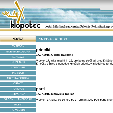
NOVICE (ARHIV)
TA TEDEN
pridelki
GORNJA RADGONA
17.07.2015, Gornja Radgona
LENDAVA
V petek,17. julija, med 8. in 12. uro bo na ploščadi pred Knjiž
LJUBLJANA
Kmečka tržnica s ponudbo kmečkih pridelkov in izdelkov ter d
LJUTOMER
MARIBOR
MURSKA SOBOTA
ORMOŽ
parti
POMURJE
17.07.2015, Moravske Toplice
SLOVENIJA
SPODNJI KAMENŠČAK
V petek, 17. julija, od 16. ure bo v Termah 3000 Pool party s sk
TUJINA
PO VSEBINI