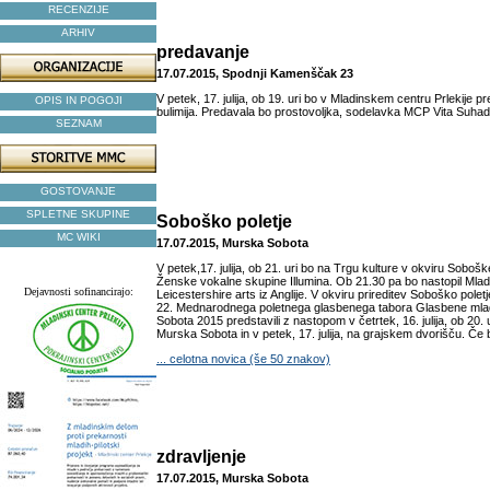
RECENZIJE
ARHIV
predavanje
17.07.2015, Spodnji Kamenščak 23
V petek, 17. julija, ob 19. uri bo v Mladinskem centru Prlekije p
OPIS IN POGOJI
bulimija. Predavala bo prostovoljka, sodelavka MCP Vita Suhad
SEZNAM
GOSTOVANJE
SPLETNE SKUPINE
Soboško poletje
MC WIKI
17.07.2015, Murska Sobota
V petek,17. julija, ob 21. uri bo na Trgu kulture v okviru Soboš
Ženske vokalne skupine Illumina. Ob 21.30 pa bo nastopil Mladi
Dejavnosti sofinancirajo:
Leicestershire arts iz Anglije. V okviru prireditev Soboško pole
22. Mednarodnega poletnega glasbenega tabora Glasbene mlad
Sobota 2015 predstavili z nastopom v četrtek, 16. julija, ob 20. u
Murska Sobota in v petek, 17. julija, na grajskem dvorišču. Če 
... celotna novica (še 50 znakov)
zdravljenje
17.07.2015, Murska Sobota