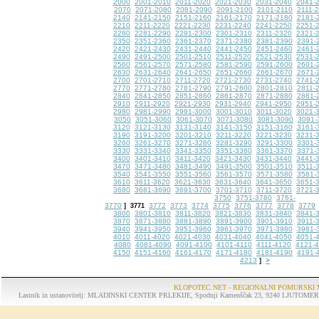
2000
2001-2010
2011-2020
2021-2030
2031-2040
2041-
2070
2071-2080
2081-2090
2091-2100
2101-2110
2111-
2140
2141-2150
2151-2160
2161-2170
2171-2180
2181-
2210
2211-2220
2221-2230
2231-2240
2241-2250
2251-
2280
2281-2290
2291-2300
2301-2310
2311-2320
2321-
2350
2351-2360
2361-2370
2371-2380
2381-2390
2391-
2420
2421-2430
2431-2440
2441-2450
2451-2460
2461-
2490
2491-2500
2501-2510
2511-2520
2521-2530
2531-
2560
2561-2570
2571-2580
2581-2590
2591-2600
2601-
2630
2631-2640
2641-2650
2651-2660
2661-2670
2671-
2700
2701-2710
2711-2720
2721-2730
2731-2740
2741-
2770
2771-2780
2781-2790
2791-2800
2801-2810
2811-
2840
2841-2850
2851-2860
2861-2870
2871-2880
2881-
2910
2911-2920
2921-2930
2931-2940
2941-2950
2951-
2980
2981-2990
2991-3000
3001-3010
3011-3020
3021-
3050
3051-3060
3061-3070
3071-3080
3081-3090
3091-
3120
3121-3130
3131-3140
3141-3150
3151-3160
3161-
3190
3191-3200
3201-3210
3211-3220
3221-3230
3231-
3260
3261-3270
3271-3280
3281-3290
3291-3300
3301-
3330
3331-3340
3341-3350
3351-3360
3361-3370
3371-
3400
3401-3410
3411-3420
3421-3430
3431-3440
3441-
3470
3471-3480
3481-3490
3491-3500
3501-3510
3511-
3540
3541-3550
3551-3560
3561-3570
3571-3580
3581-
3610
3611-3620
3621-3630
3631-3640
3641-3650
3651-
3680
3681-3690
3691-3700
3701-3710
3711-3720
3721-
3750
3751-3760
3761-
3770
3772
3773
3774
3775
3776
3777
3778
3779
]
3771
3800
3801-3810
3811-3820
3821-3830
3831-3840
3841-
3870
3871-3880
3881-3890
3891-3900
3901-3910
3911-
3940
3941-3950
3951-3960
3961-3970
3971-3980
3981-
4010
4011-4020
4021-4030
4031-4040
4041-4050
4051-
4080
4081-4090
4091-4100
4101-4110
4111-4120
4121-
4150
4151-4160
4161-4170
4171-4180
4181-4190
4191-
4213
>
]
KLOPOTEC.NET - REGIONALNI POMURSKI 
Lastnik in ustanovitelj: MLADINSKI CENTER PRLEKIJE, Spodnji Kamenščak 23, 9240 LJUTOMER, tel