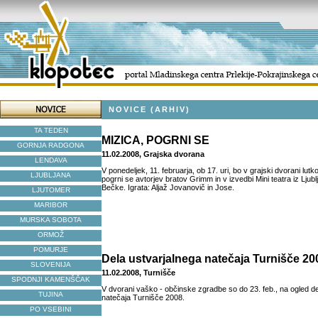
NOVICE (ARHIV)
TA TEDEN
MIZICA, POGRNI SE
GORNJA RADGONA
11.02.2008, Grajska dvorana
LENDAVA
V ponedeljek, 11. februarja, ob 17. uri, bo v grajski dvorani lu
LJUBLJANA
pogrni se avtorjev bratov Grimm in v izvedbi Mini teatra iz Ljubl
Bečke. Igrata: Aljaž Jovanovič in Jose.
LJUTOMER
MARIBOR
MURSKA SOBOTA
ORMOŽ
POMURJE
Dela ustvarjalnega natečaja Turnišče 20
SLOVENIJA
11.02.2008, Turnišče
SPODNJI KAMENŠČAK
V dvorani vaško - občinske zgradbe so do 23. feb., na ogled d
TUJINA
natečaja Turnišče 2008.
PO VSEBINI