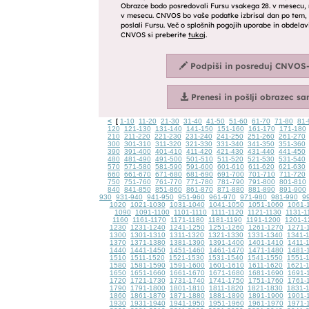
<
1-10
11-20
21-30
31-40
41-50
51-60
61-70
71-80
81-
[
120
121-130
131-140
141-150
151-160
161-170
171-180
210
211-220
221-230
231-240
241-250
251-260
261-270
300
301-310
311-320
321-330
331-340
341-350
351-360
390
391-400
401-410
411-420
421-430
431-440
441-450
480
481-490
491-500
501-510
511-520
521-530
531-540
570
571-580
581-590
591-600
601-610
611-620
621-630
660
661-670
671-680
681-690
691-700
701-710
711-720
750
751-760
761-770
771-780
781-790
791-800
801-810
840
841-850
851-860
861-870
871-880
881-890
891-900
930
931-940
941-950
951-960
961-970
971-980
981-990
9
1020
1021-1030
1031-1040
1041-1050
1051-1060
1061-
1090
1091-1100
1101-1110
1111-1120
1121-1130
1131-1
1160
1161-1170
1171-1180
1181-1190
1191-1200
1201-1
1230
1231-1240
1241-1250
1251-1260
1261-1270
1271-
1300
1301-1310
1311-1320
1321-1330
1331-1340
1341-
1370
1371-1380
1381-1390
1391-1400
1401-1410
1411-
1440
1441-1450
1451-1460
1461-1470
1471-1480
1481-
1510
1511-1520
1521-1530
1531-1540
1541-1550
1551-
1580
1581-1590
1591-1600
1601-1610
1611-1620
1621-
1650
1651-1660
1661-1670
1671-1680
1681-1690
1691-
1720
1721-1730
1731-1740
1741-1750
1751-1760
1761-
1790
1791-1800
1801-1810
1811-1820
1821-1830
1831-
1860
1861-1870
1871-1880
1881-1890
1891-1900
1901-
1930
1931-1940
1941-1950
1951-1960
1961-1970
1971-