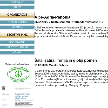
RECENZIJE
ARHIV
Alpe-Adria-Panonia
11.02.2008, V Raiffeisenhofu (Krottendorferstrasse 81)
OPIS IN POGOJI
SEZNAM
V Raiffeisenfofu (Krottendorferstrasse 81) je do 13. marca na 
Adria-Panonia, pri kateri sodelujejo tudi Murski umetniki Dubr
Ferenc Kiraly, Andre Gönter in Cvetka Hojnik, ki predstavljajo S
odprta vsak delovnik ob 8. do 19. ure, ob nedeljah in praznikih
GOSTOVANJE
SPLETNE SKUPINE
MC WIKI
Šala, satira, ironija in globji pomen
Dejavnosti sofinancirajo:
10.02.2008, Murska Sobota
V galeriji je do 10. februarja na ogled razstava Evropski trieen
Sobota 2007 z naslovom Šala, satira, ironija in globji pomen. O
18.00, sobota 9.00-12.00. V raztavišču Pokrajinskega muzeja j
="mc2" o naslavnejši formoli na svetu, ki jo pripravljata Pokraj
Sobota in Tehniški muzej. V MIKK-u je na ogled razstava stree
Emotional Ladscapes avtorja Gregorja Purgaja.