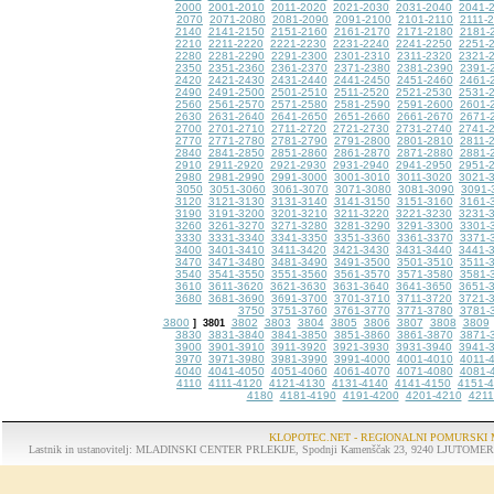
2000
2001-2010
2011-2020
2021-2030
2031-2040
2041-
2070
2071-2080
2081-2090
2091-2100
2101-2110
2111-
2140
2141-2150
2151-2160
2161-2170
2171-2180
2181-
2210
2211-2220
2221-2230
2231-2240
2241-2250
2251-
2280
2281-2290
2291-2300
2301-2310
2311-2320
2321-
2350
2351-2360
2361-2370
2371-2380
2381-2390
2391-
2420
2421-2430
2431-2440
2441-2450
2451-2460
2461-
2490
2491-2500
2501-2510
2511-2520
2521-2530
2531-
2560
2561-2570
2571-2580
2581-2590
2591-2600
2601-
2630
2631-2640
2641-2650
2651-2660
2661-2670
2671-
2700
2701-2710
2711-2720
2721-2730
2731-2740
2741-
2770
2771-2780
2781-2790
2791-2800
2801-2810
2811-
2840
2841-2850
2851-2860
2861-2870
2871-2880
2881-
2910
2911-2920
2921-2930
2931-2940
2941-2950
2951-
2980
2981-2990
2991-3000
3001-3010
3011-3020
3021-
3050
3051-3060
3061-3070
3071-3080
3081-3090
3091-
3120
3121-3130
3131-3140
3141-3150
3151-3160
3161-
3190
3191-3200
3201-3210
3211-3220
3221-3230
3231-
3260
3261-3270
3271-3280
3281-3290
3291-3300
3301-
3330
3331-3340
3341-3350
3351-3360
3361-3370
3371-
3400
3401-3410
3411-3420
3421-3430
3431-3440
3441-
3470
3471-3480
3481-3490
3491-3500
3501-3510
3511-
3540
3541-3550
3551-3560
3561-3570
3571-3580
3581-
3610
3611-3620
3621-3630
3631-3640
3641-3650
3651-
3680
3681-3690
3691-3700
3701-3710
3711-3720
3721-
3750
3751-3760
3761-3770
3771-3780
3781-
3800
3802
3803
3804
3805
3806
3807
3808
3809
]
3801
3830
3831-3840
3841-3850
3851-3860
3861-3870
3871-
3900
3901-3910
3911-3920
3921-3930
3931-3940
3941-
3970
3971-3980
3981-3990
3991-4000
4001-4010
4011-
4040
4041-4050
4051-4060
4061-4070
4071-4080
4081-
4110
4111-4120
4121-4130
4131-4140
4141-4150
4151-
4180
4181-4190
4191-4200
4201-4210
4211
KLOPOTEC.NET - REGIONALNI POMURSKI 
Lastnik in ustanovitelj: MLADINSKI CENTER PRLEKIJE, Spodnji Kamenščak 23, 9240 LJUTOMER, tel