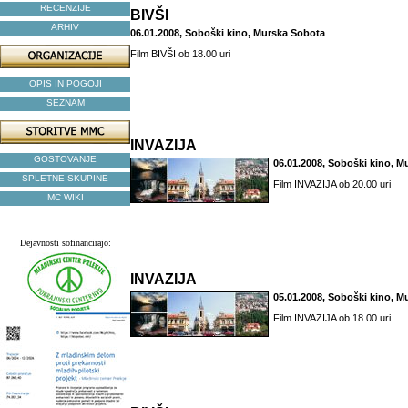
RECENZIJE
BIVŠI
ARHIV
06.01.2008, Soboški kino, Murska Sobota
Film BIVŠI ob 18.00 uri
OPIS IN POGOJI
SEZNAM
INVAZIJA
GOSTOVANJE
06.01.2008, Soboški kino, 
SPLETNE SKUPINE
Film INVAZIJA ob 20.00 uri
MC WIKI
Dejavnosti sofinancirajo:
INVAZIJA
05.01.2008, Soboški kino, 
Film INVAZIJA ob 18.00 uri