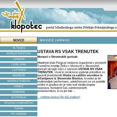
NOVICE (ARHIV)
TA TEDEN
USTAVA RS VSAK TRENUTEK
GORNJA RADGONA
Moravci v Slovenskih goricah
LENDAVA
Mladinski klub Pürga je nedavno organiziral v prostorih
LJUBLJANA
Turistične kmetije Žinko v Moravcih v Slovenskih
goricah okroglo mizo z nazivom
USTAVA RS VSAK
LJUTOMER
TRENUTEK
. Uvod in strokovno vodenje prireditve so
opravili predstavniki
Kluba za zaščito voznikov in
MARIBOR
državljanov iz Slovenske Bistrice.
Izveden je bil
MURSKA SOBOTA
multimedijski performans, udeležencem so se podelile
vizitke in gradiva ter je nato tudi sledila bogata
ORMOŽ
razprava. Kontaktni čas zainteresiranih
posameznikov, ki so jim bile ...
POMURJE
... celotna novica (še 411 znakov)
SLOVENIJA
SPODNJI KAMENŠČAK
TUJINA
PO VSEBINI