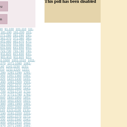
This poll has been disabled
90
91-100
101-110
111-
181-190
191-200
201-
271-280
281-290
291-
361-370
371-380
381-
451-460
461-470
471-
541-550
551-560
561-
631-640
641-650
651-
721-730
731-740
741-
811-820
821-830
831-
901-910
911-920
921-
91-1000
1001-1010
1011-
1070
1071-1080
1081-
140
1141-1150
1151-
210
1211-1220
1221-
1280
1281-1290
1291-
1350
1351-1360
1361-
1420
1421-1430
1431-
1490
1491-1500
1501-
1560
1561-1570
1571-
1630
1631-1640
1641-
1700
1701-1710
1711-
1770
1771-1780
1781-
1840
1841-1850
1851-
1910
1911-1920
1921-
1980
1981-1990
1991-
2050
2051-2060
2061-
2120
2121-2130
2131-
2190
2191-2200
2201-
2260
2261-2270
2271-
2330
2331-2340
2341-
2400
2401-2410
2411-
2470
2471-2480
2481-