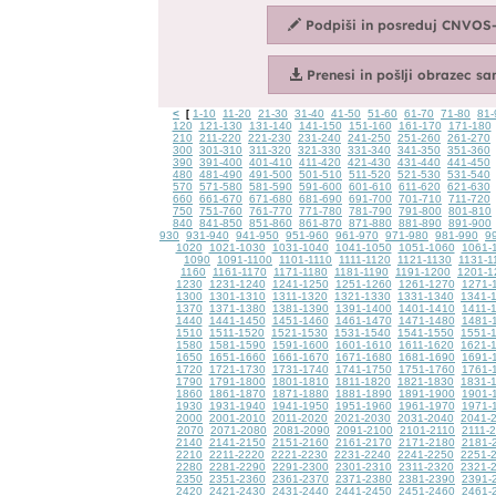
<
1-10
11-20
21-30
31-40
41-50
51-60
61-70
71-80
81-
[
120
121-130
131-140
141-150
151-160
161-170
171-180
210
211-220
221-230
231-240
241-250
251-260
261-270
300
301-310
311-320
321-330
331-340
341-350
351-360
390
391-400
401-410
411-420
421-430
431-440
441-450
480
481-490
491-500
501-510
511-520
521-530
531-540
570
571-580
581-590
591-600
601-610
611-620
621-630
660
661-670
671-680
681-690
691-700
701-710
711-720
750
751-760
761-770
771-780
781-790
791-800
801-810
840
841-850
851-860
861-870
871-880
881-890
891-900
930
931-940
941-950
951-960
961-970
971-980
981-990
9
1020
1021-1030
1031-1040
1041-1050
1051-1060
1061-
1090
1091-1100
1101-1110
1111-1120
1121-1130
1131-1
1160
1161-1170
1171-1180
1181-1190
1191-1200
1201-1
1230
1231-1240
1241-1250
1251-1260
1261-1270
1271-
1300
1301-1310
1311-1320
1321-1330
1331-1340
1341-
1370
1371-1380
1381-1390
1391-1400
1401-1410
1411-
1440
1441-1450
1451-1460
1461-1470
1471-1480
1481-
1510
1511-1520
1521-1530
1531-1540
1541-1550
1551-
1580
1581-1590
1591-1600
1601-1610
1611-1620
1621-
1650
1651-1660
1661-1670
1671-1680
1681-1690
1691-
1720
1721-1730
1731-1740
1741-1750
1751-1760
1761-
1790
1791-1800
1801-1810
1811-1820
1821-1830
1831-
1860
1861-1870
1871-1880
1881-1890
1891-1900
1901-
1930
1931-1940
1941-1950
1951-1960
1961-1970
1971-
2000
2001-2010
2011-2020
2021-2030
2031-2040
2041-
2070
2071-2080
2081-2090
2091-2100
2101-2110
2111-
2140
2141-2150
2151-2160
2161-2170
2171-2180
2181-
2210
2211-2220
2221-2230
2231-2240
2241-2250
2251-
2280
2281-2290
2291-2300
2301-2310
2311-2320
2321-
2350
2351-2360
2361-2370
2371-2380
2381-2390
2391-
2420
2421-2430
2431-2440
2441-2450
2451-2460
2461-