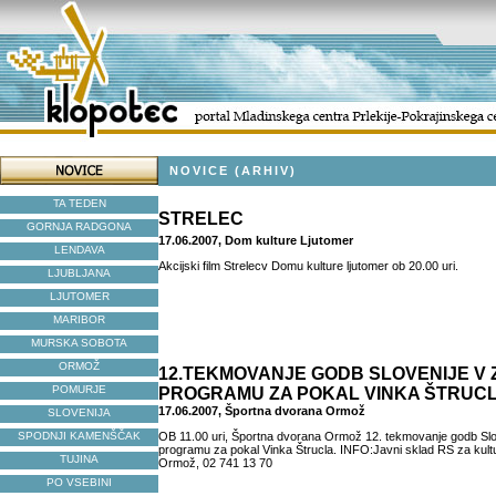
NOVICE (ARHIV)
TA TEDEN
STRELEC
GORNJA RADGONA
17.06.2007, Dom kulture Ljutomer
LENDAVA
Akcijski film Strelecv Domu kulture ljutomer ob 20.00 uri.
LJUBLJANA
LJUTOMER
MARIBOR
MURSKA SOBOTA
ORMOŽ
12.TEKMOVANJE GODB SLOVENIJE V
POMURJE
PROGRAMU ZA POKAL VINKA ŠTRUC
17.06.2007, Športna dvorana Ormož
SLOVENIJA
SPODNJI KAMENŠČAK
OB 11.00 uri, Športna dvorana Ormož 12. tekmovanje godb Sl
programu za pokal Vinka Štrucla. INFO:Javni sklad RS za kultu
TUJINA
Ormož, 02 741 13 70
PO VSEBINI