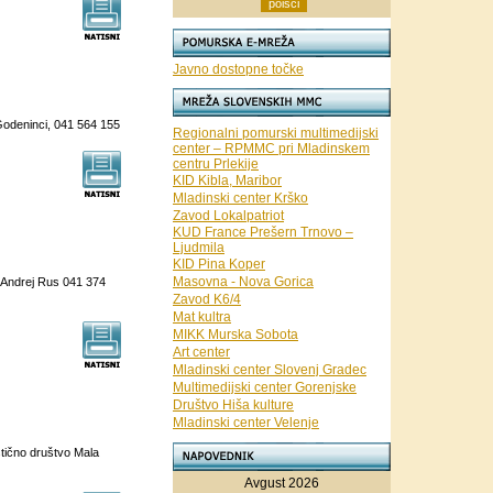
Javno dostopne točke
Godeninci, 041 564 155
Regionalni pomurski multimedijski
center – RPMMC pri Mladinskem
centru Prlekije
KID Kibla, Maribor
Mladinski center Krško
Zavod Lokalpatriot
KUD France Prešern Trnovo –
Ljudmila
KID Pina Koper
Masovna - Nova Gorica
Andrej Rus 041 374
Zavod K6/4
Mat kultra
MIKK Murska Sobota
Art center
Mladinski center Slovenj Gradec
Multimedijski center Gorenjske
Društvo Hiša kulture
Mladinski center Velenje
čno društvo Mala
Avgust 2026