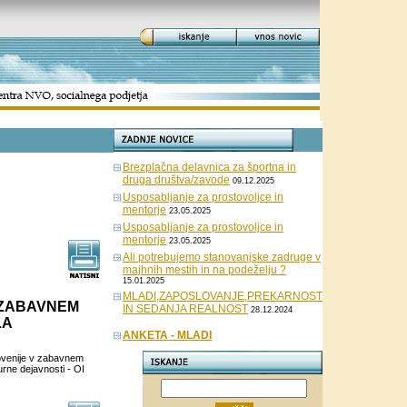
Brezplačna delavnica za športna in
druga društva/zavode
09.12.2025
Usposabljanje za prostovoljce in
mentorje
23.05.2025
Usposabljanje za prostovoljce in
mentorje
23.05.2025
Ali potrebujemo stanovanjske zadruge v
majhnih mestih in na podeželju ?
15.01.2025
MLADI,ZAPOSLOVANJE,PREKARNOST
 ZABAVNEM
IN SEDANJA REALNOST
28.12.2024
LA
ANKETA - MLADI
ovenije v zabavnem
rne dejavnosti - OI