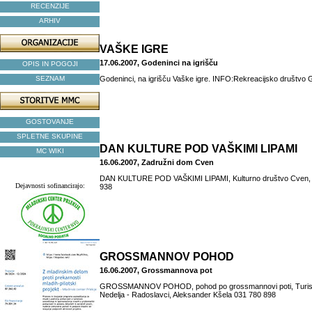
RECENZIJE
ARHIV
VAŠKE IGRE
17.06.2007, Godeninci na igrišču
OPIS IN POGOJI
SEZNAM
Godeninci, na igrišču Vaške igre. INFO:Rekreacijsko društvo 
GOSTOVANJE
SPLETNE SKUPINE
DAN KULTURE POD VAŠKIMI LIPAMI
MC WIKI
16.06.2007, Zadružni dom Cven
DAN KULTURE POD VAŠKIMI LIPAMI, Kulturno društvo Cven, 
Dejavnosti sofinancirajo:
938
GROSSMANNOV POHOD
16.06.2007, Grossmannova pot
GROSSMANNOV POHOD, pohod po grossmannovi poti, Turisti
Nedelja - Radoslavci, Aleksander Kšela 031 780 898