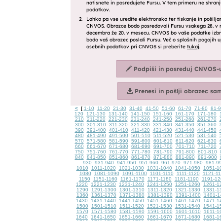
<
1-10
11-20
21-30
31-40
41-50
51-60
61-70
71-80
81-
[
120
121-130
131-140
141-150
151-160
161-170
171-180
210
211-220
221-230
231-240
241-250
251-260
261-270
300
301-310
311-320
321-330
331-340
341-350
351-360
390
391-400
401-410
411-420
421-430
431-440
441-450
480
481-490
491-500
501-510
511-520
521-530
531-540
570
571-580
581-590
591-600
601-610
611-620
621-630
660
661-670
671-680
681-690
691-700
701-710
711-720
750
751-760
761-770
771-780
781-790
791-800
801-810
840
841-850
851-860
861-870
871-880
881-890
891-900
930
931-940
941-950
951-960
961-970
971-980
981-9
1010
1011-1020
1021-1030
1031-1040
1041-1050
1051-1
1080
1081-1090
1091-1100
1101-1110
1111-1120
1121-1
1150
1151-1160
1161-1170
1171-1180
1181-1190
1191-12
1220
1221-1230
1231-1240
1241-1250
1251-1260
1261-1
1290
1291-1300
1301-1310
1311-1320
1321-1330
1331-1
1360
1361-1370
1371-1380
1381-1390
1391-1400
1401-1
1430
1431-1440
1441-1450
1451-1460
1461-1470
1471-1
1500
1501-1510
1511-1520
1521-1530
1531-1540
1541-1
1570
1571-1580
1581-1590
1591-1600
1601-1610
1611-1
1640
1641-1650
1651-1660
1661-1670
1671-1680
1681-1