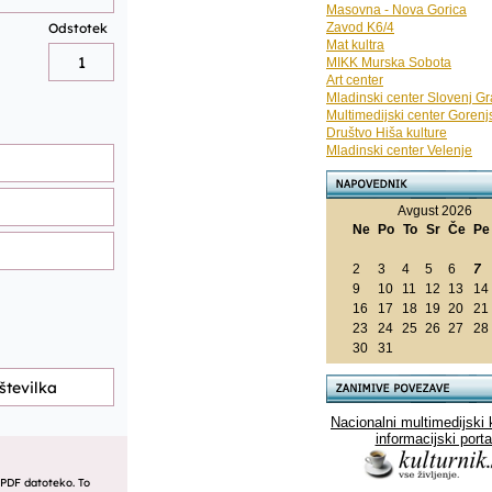
Masovna - Nova Gorica
Zavod K6/4
Mat kultra
MIKK Murska Sobota
Art center
Mladinski center Slovenj G
Multimedijski center Gorenj
Društvo Hiša kulture
Mladinski center Velenje
Avgust 2026
Ne
Po
To
Sr
Če
P
2
3
4
5
6
7
9
10
11
12
13
14
16
17
18
19
20
21
23
24
25
26
27
28
30
31
Nacionalni multimedijski 
informacijski porta