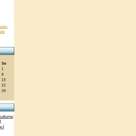
radec
ske
e
So
1
8
15
22
29
kulturno
l