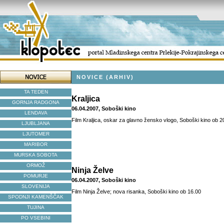
NOVICE (ARHIV)
TA TEDEN
Kraljica
GORNJA RADGONA
06.04.2007, Soboški kino
LENDAVA
Film Kraljica, oskar za glavno žensko vlogo, Soboški kino ob 2
LJUBLJANA
LJUTOMER
MARIBOR
MURSKA SOBOTA
ORMOŽ
Ninja Želve
POMURJE
06.04.2007, Soboški kino
SLOVENIJA
Film Ninja Želve; nova risanka, Soboški kino ob 16.00
SPODNJI KAMENŠČAK
TUJINA
PO VSEBINI