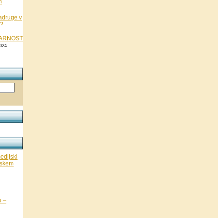
n
adruge v
 ?
KARNOST
024
edijski
nskem
o –