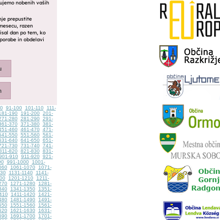
90
91-100
101-110
111-
181-190
191-200
201-
271-280
281-290
291-
361-370
371-380
381-
451-460
461-470
471-
541-550
551-560
561-
631-640
641-650
651-
721-730
731-740
741-
811-820
821-830
831-
901-910
911-920
921-
90
991-1000
1001-
060
1061-1070
1071-
130
1131-1140
1141-
00
1201-1210
1211-
270
1271-1280
1281-
340
1341-1350
1351-
410
1411-1420
1421-
480
1481-1490
1491-
550
1551-1560
1561-
620
1621-1630
1631-
690
1691-1700
1701-