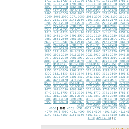
1710
1711-1720
1721-1730
1731-1740
1741-1750
1751-1
1780
1781-1790
1791-1800
1801-1810
1811-1820
1821-1
1850
1851-1860
1861-1870
1871-1880
1881-1890
1891-1
1920
1921-1930
1931-1940
1941-1950
1951-1960
1961-1
1990
1991-2000
2001-2010
2011-2020
2021-2030
2031-2
2060
2061-2070
2071-2080
2081-2090
2091-2100
2101-2
2130
2131-2140
2141-2150
2151-2160
2161-2170
2171-2
2200
2201-2210
2211-2220
2221-2230
2231-2240
2241-2
2270
2271-2280
2281-2290
2291-2300
2301-2310
2311-2
2340
2341-2350
2351-2360
2361-2370
2371-2380
2381-2
2410
2411-2420
2421-2430
2431-2440
2441-2450
2451-2
2480
2481-2490
2491-2500
2501-2510
2511-2520
2521-2
2550
2551-2560
2561-2570
2571-2580
2581-2590
2591-2
2620
2621-2630
2631-2640
2641-2650
2651-2660
2661-2
2690
2691-2700
2701-2710
2711-2720
2721-2730
2731-2
2760
2761-2770
2771-2780
2781-2790
2791-2800
2801-2
2830
2831-2840
2841-2850
2851-2860
2861-2870
2871-2
2900
2901-2910
2911-2920
2921-2930
2931-2940
2941-2
2970
2971-2980
2981-2990
2991-3000
3001-3010
3011-3
3040
3041-3050
3051-3060
3061-3070
3071-3080
3081-3
3110
3111-3120
3121-3130
3131-3140
3141-3150
3151-3
3180
3181-3190
3191-3200
3201-3210
3211-3220
3221-3
3250
3251-3260
3261-3270
3271-3280
3281-3290
3291-3
3320
3321-3330
3331-3340
3341-3350
3351-3360
3361-3
3390
3391-3400
3401-3410
3411-3420
3421-3430
3431-3
3460
3461-3470
3471-3480
3481-3490
3491-3500
3501-3
3530
3531-3540
3541-3550
3551-3560
3561-3570
3571-3
3600
3601-3610
3611-3620
3621-3630
3631-3640
3641-3
3670
3671-3680
3681-3690
3691-3700
3701-3710
3711-3
3740
3741-3750
3751-3760
3761-3770
3771-3780
3781-3
3810
3811-3820
3821-3830
3831-3840
3841-3850
3851-3
3880
3881-3890
3891-3900
3901-3910
3911-3920
3921-3
3950
3951-3960
3961-3970
3971-3980
3981-3990
3991-4
4020
4021-4030
4031-4040
4041-
4050
4052
4053
4054
4055
4056
4057
4058
]
4051
4070
4071-4080
4081-4090
4091-4100
4101-4110
4111-4
4140
4141-4150
4151-4160
4161-4170
4171-4180
4181-4
4210
4211-4213
>
]
KLOPOTEC.N