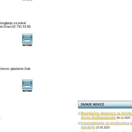
kegljanju za pokal
ob Dravi,02 741 53 85
čencev glasbene šole
Brezplačna delavnica za športn
druga društva/zavode
t
09.12.2025
Usposabljanje za prostovoljce i
mentorje
23.05.2025