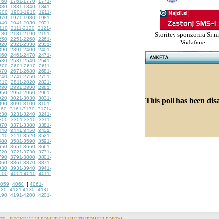
760
1761-1770
1771-
830
1831-1840
1841-
900
1901-1910
1911-
970
1971-1980
1981-
040
2041-2050
2051-
110
2111-2120
2121-
180
2181-2190
2191-
Storitev sponzorira Si.m
250
2251-2260
2261-
Vodafone.
320
2321-2330
2331-
390
2391-2400
2401-
460
2461-2470
2471-
530
2531-2540
2541-
600
2601-2610
2611-
670
2671-2680
2681-
740
2741-2750
2751-
810
2811-2820
2821-
880
2881-2890
2891-
950
2951-2960
2961-
020
3021-3030
3031-
This poll has been dis
090
3091-3100
3101-
160
3161-3170
3171-
230
3231-3240
3241-
300
3301-3310
3311-
370
3371-3380
3381-
440
3441-3450
3451-
510
3511-3520
3521-
580
3581-3590
3591-
650
3651-3660
3661-
720
3721-3730
3731-
790
3791-3800
3801-
860
3861-3870
3871-
930
3931-3940
3941-
000
4001-4010
4011-
4059
4060
4061-
[
120
4121-4130
4131-
190
4191-4200
4201-
ET - REGIONALNI POMURSKI MULTIMEDIJSKI PORTAL