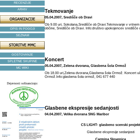
RECENZIJE
ARHIV
Tekmovanje
05.04.2007, Središče ob Dravi
Ob 9.00 uri, Sokolana,Središče ob Dravi.Tekmovanje v vrtnem 
občine, Središče ob Dravi. Info:društvo upokojencev središče 
OPIS IN POGOJI
SEZNAM
GOSTOVANJE
Koncert
SPLETNE SKUPINE
05.04.2007, Zelena dvorana, Glasbena šola Ormož
MC WIKI
Ob 18.00 uri,Zelena dvorana,Glasbena šola Ormož. Koncert u
Ormož.Info:glasbena šola ormož, 041 677 440
Dejavnosti sofinancirajo:
Glasbene ekspresije sedanjosti
04.04.2007, Velika dvorana SNG Maribor
CS LIGHT
- glasbeno scenski projek
Glasbene ekspresije sedanjosti
Carmina Slovenica