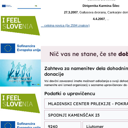
Dirigentka Karmina Šilec
27.3.2007
, Gallusova dvorana, Cankarjev dom
4.4.2007
, ...
... celotna novica (še 2594 znakov)