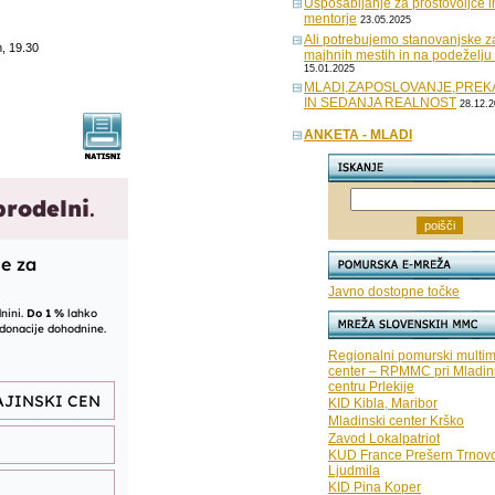
Usposabljanje za prostovoljce i
mentorje
23.05.2025
Ali potrebujemo stanovanjske z
, 19.30
majhnih mestih in na podeželju
15.01.2025
MLADI,ZAPOSLOVANJE,PRE
IN SEDANJA REALNOST
28.12.2
ANKETA - MLADI
Javno dostopne točke
Regionalni pomurski multim
center – RPMMC pri Mladi
centru Prlekije
KID Kibla, Maribor
Mladinski center Krško
Zavod Lokalpatriot
KUD France Prešern Trnov
Ljudmila
KID Pina Koper