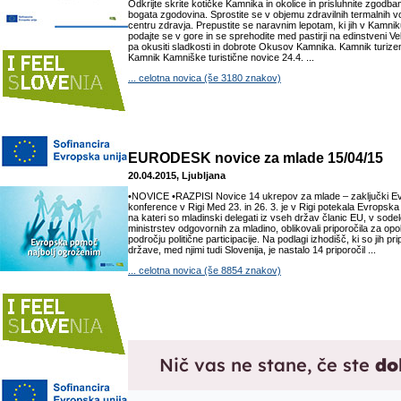
Odkrijte skrite kotičke Kamnika in okolice in prisluhnite zgodbam
bogata zgodovina. Sprostite se v objemu zdravilnih termalnih vo
centru zdravja. Prepustite se naravnim lepotam, ki jih v Kamniku 
podajte se v gore in se sprehodite med pastirji na edinstveni Vel
pa okusiti sladkosti in dobrote Okusov Kamnika. Kamnik turiz
Kamnik Kamniške turistične novice 24.4. ...
... celotna novica (še 3180 znakov)
EURODESK novice za mlade 15/04/15
20.04.2015, Ljubljana
•NOVICE •RAZPISI Novice 14 ukrepov za mlade – zaključki E
konference v Rigi Med 23. in 26. 3. je v Rigi potekala Evropsk
na kateri so mladinski delegati iz vseh držav članic EU, v sode
ministrstev odgovornih za mladino, oblikovali priporočila za o
področju politične participacije. Na podlagi izhodišč, ki so jih 
države, med njimi tudi Slovenija, je nastalo 14 priporočil ...
... celotna novica (še 8854 znakov)