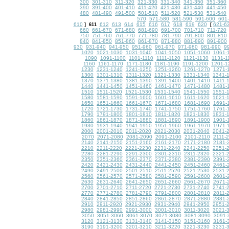
300
301-310
311-320
321-330
331-340
341-350
351-360
390
391-400
401-410
411-420
421-430
431-440
441-450
480
481-490
491-500
501-510
511-520
521-530
531-540
570
571-580
581-590
591-600
601-
610
612
613
614
615
616
617
618
619
620
621-6
]
611
[
660
661-670
671-680
681-690
691-700
701-710
711-720
750
751-760
761-770
771-780
781-790
791-800
801-810
840
841-850
851-860
861-870
871-880
881-890
891-900
930
931-940
941-950
951-960
961-970
971-980
981-990
9
1020
1021-1030
1031-1040
1041-1050
1051-1060
1061-
1090
1091-1100
1101-1110
1111-1120
1121-1130
1131-1
1160
1161-1170
1171-1180
1181-1190
1191-1200
1201-1
1230
1231-1240
1241-1250
1251-1260
1261-1270
1271-
1300
1301-1310
1311-1320
1321-1330
1331-1340
1341-
1370
1371-1380
1381-1390
1391-1400
1401-1410
1411-
1440
1441-1450
1451-1460
1461-1470
1471-1480
1481-
1510
1511-1520
1521-1530
1531-1540
1541-1550
1551-
1580
1581-1590
1591-1600
1601-1610
1611-1620
1621-
1650
1651-1660
1661-1670
1671-1680
1681-1690
1691-
1720
1721-1730
1731-1740
1741-1750
1751-1760
1761-
1790
1791-1800
1801-1810
1811-1820
1821-1830
1831-
1860
1861-1870
1871-1880
1881-1890
1891-1900
1901-
1930
1931-1940
1941-1950
1951-1960
1961-1970
1971-
2000
2001-2010
2011-2020
2021-2030
2031-2040
2041-
2070
2071-2080
2081-2090
2091-2100
2101-2110
2111-
2140
2141-2150
2151-2160
2161-2170
2171-2180
2181-
2210
2211-2220
2221-2230
2231-2240
2241-2250
2251-
2280
2281-2290
2291-2300
2301-2310
2311-2320
2321-
2350
2351-2360
2361-2370
2371-2380
2381-2390
2391-
2420
2421-2430
2431-2440
2441-2450
2451-2460
2461-
2490
2491-2500
2501-2510
2511-2520
2521-2530
2531-
2560
2561-2570
2571-2580
2581-2590
2591-2600
2601-
2630
2631-2640
2641-2650
2651-2660
2661-2670
2671-
2700
2701-2710
2711-2720
2721-2730
2731-2740
2741-
2770
2771-2780
2781-2790
2791-2800
2801-2810
2811-
2840
2841-2850
2851-2860
2861-2870
2871-2880
2881-
2910
2911-2920
2921-2930
2931-2940
2941-2950
2951-
2980
2981-2990
2991-3000
3001-3010
3011-3020
3021-
3050
3051-3060
3061-3070
3071-3080
3081-3090
3091-
3120
3121-3130
3131-3140
3141-3150
3151-3160
3161-
3190
3191-3200
3201-3210
3211-3220
3221-3230
3231-