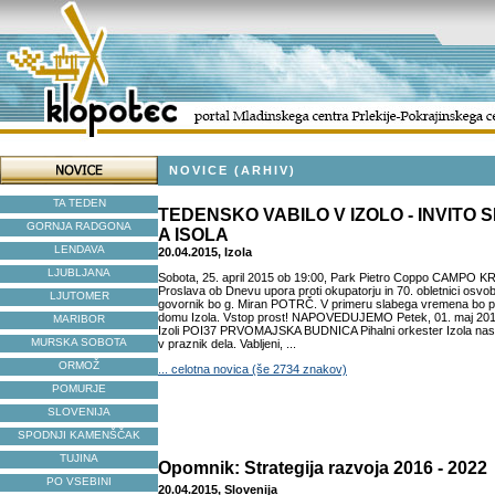
NOVICE (ARHIV)
TA TEDEN
TEDENSKO VABILO V IZOLO - INVITO
GORNJA RADGONA
A ISOLA
LENDAVA
20.04.2015, Izola
LJUBLJANA
Sobota, 25. april 2015 ob 19:00, Park Pietro Coppo CAMPO 
Proslava ob Dnevu upora proti okupatorju in 70. obletnici osvob
LJUTOMER
govornik bo g. Miran POTRČ. V primeru slabega vremena bo pr
domu Izola. Vstop prost! NAPOVEDUJEMO Petek, 01. maj 2015 o
MARIBOR
Izoli POI37 PRVOMAJSKA BUDNICA Pihalni orkester Izola nas b
MURSKA SOBOTA
v praznik dela. Vabljeni, ...
ORMOŽ
... celotna novica (še 2734 znakov)
POMURJE
SLOVENIJA
SPODNJI KAMENŠČAK
TUJINA
Opomnik: Strategija razvoja 2016 - 2022
PO VSEBINI
20.04.2015, Slovenija