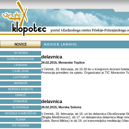
NOVICE (ARHIV)
TA TEDEN
delavnica
GORNJA RADGONA
26.02.2015, Moravske Toplice
LENDAVA
V četrtek, 26. februarja, ob 15.30 bo v kongresni dvorani hotel
LJUBLJANA
Promocija prireditev na spletu. Organizator je TIC Moravske To
LJUTOMER
MARIBOR
MURSKA SOBOTA
ORMOŽ
delavnica
POMURJE
26.02.2015, Murska Sobota
SLOVENIJA
SPODNJI KAMENŠČAK
V četrtek, 26. februarja, ob 16. uri bo delavnica Okraševanje šk
(Brigita Medžimorec), ob 17. uri debaterska delavnica Moje mne
TUJINA
Golob, Borut Miklus) in ob 19. uri transmisijska meditacija (Vlas
PO VSEBINI