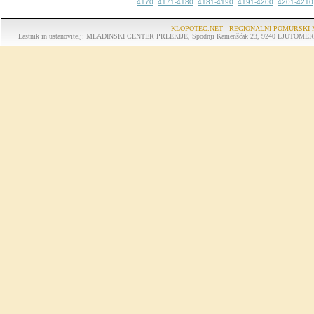
4170
4171-4180
4181-4190
4191-4200
4201-4210
KLOPOTEC.NET - REGIONALNI POMURSKI 
Lastnik in ustanovitelj: MLADINSKI CENTER PRLEKIJE, Spodnji Kamenščak 23, 9240 LJUTOMER, tel