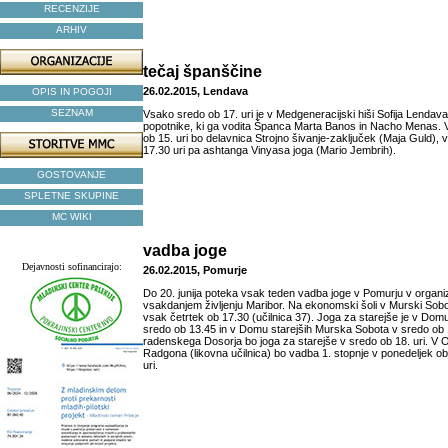
RECENZIJE
ARHIV
tečaj španščine
26.02.2015, Lendava
OPIS IN POGOJI
SEZNAM
Vsako sredo ob 17. uri je v Medgeneracijski hiši Sofija Lendav
popotnike, ki ga vodita Španca Marta Banos in Nacho Menas. V 
ob 15. uri bo delavnica Strojno šivanje-zaključek (Maja Guld), v
17.30 uri pa ashtanga Vinyasa joga (Mario Jembrih).
GOSTOVANJE
SPLETNE SKUPINE
MC WIKI
vadba joge
Dejavnosti sofinancirajo:
26.02.2015, Pomurje
Do 20. junija poteka vsak teden vadba joge v Pomurju v organiz
vsakdanjem življenju Maribor. Na ekonomski šoli v Murski Sobot
vsak četrtek ob 17.30 (učilnica 37). Joga za starejše je v Dom
sredo ob 13.45 in v Domu starejših Murska Sobota v sredo ob 1
radenskega Dosorja bo joga za starejše v sredo ob 18. uri. V 
Radgona (likovna učilnica) bo vadba 1. stopnje v ponedeljek ob 
uri.