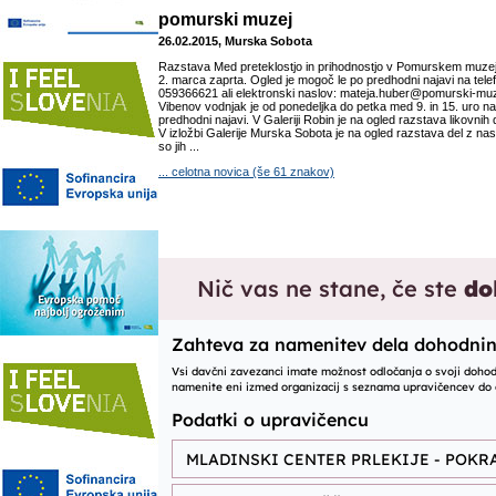
pomurski muzej
26.02.2015, Murska Sobota
Razstava Med preteklostjo in prihodnostjo v Pomurskem muze
2. marca zaprta. Ogled je mogoč le po predhodni najavi na tele
059366621 ali elektronski naslov: mateja.huber@pomurski-muze
Vibenov vodnjak je od ponedeljka do petka med 9. in 15. uro n
predhodni najavi. V Galeriji Robin je na ogled razstava likovn
V izložbi Galerije Murska Sobota je na ogled razstava del z na
so jih ...
... celotna novica (še 61 znakov)