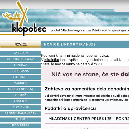
NOVICE (INFORMIRANJE)
TA TEDEN
Pod temi kriteriji ni najdena nobena novica.
GORNJA RADGONA
iskalniku
V
lahko vpišete druge iskalne pojme ali izbere
Arhivu
Starejše novice lahko najdete v
.
LENDAVA
LJUBLJANA
LJUTOMER
MARIBOR
MURSKA SOBOTA
ORMOŽ
POMURJE
SLOVENIJA
SPODNJI KAMENŠČAK
TUJINA
PO VSEBINI