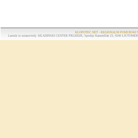
KLOPOTEC.NET - REGIONALNI POMURSKI 
Lastnik in ustanovitelj: MLADINSKI CENTER PRLEKIJE, Spodnji Kamenščak 23, 9240 LJUTOMER, tel