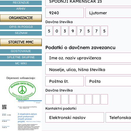
RECENZIJE
ARHIV
OPIS IN POGOJI
SEZNAM
GOSTOVANJE
SPLETNE SKUPINE
MC WIKI
Dejavnosti sofinancirajo: