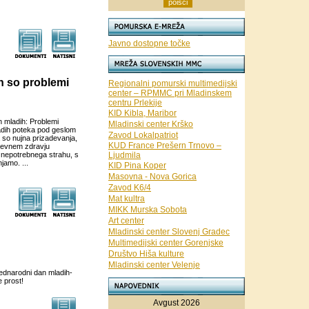
Javno dostopne točke
h so problemi
Regionalni pomurski multimedijski
center – RPMMC pri Mladinskem
centru Prlekije
KID Kibla, Maribor
n mladih: Problemi
Mladinski center Krško
adih poteka pod geslom
Zavod Lokalpatriot
 so nujna prizadevanja,
KUD France Prešern Trnovo –
uševnem zdravju
in nepotrebnega strahu, s
Ljudmila
jamo. ...
KID Pina Koper
Masovna - Nova Gorica
Zavod K6/4
Mat kultra
MIKK Murska Sobota
Art center
Mladinski center Slovenj Gradec
Multimedijski center Gorenjske
Društvo Hiša kulture
Mladinski center Velenje
dnarodni dan mladih-
 prost!
Avgust 2026