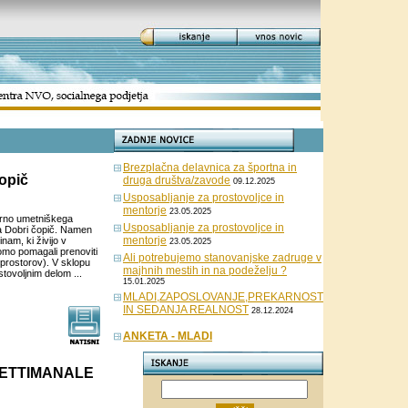
Brezplačna delavnica za športna in
čopič
druga društva/zavode
09.12.2025
Usposabljanje za prostovoljce in
mentorje
23.05.2025
turno umetniškega
Usposabljanje za prostovoljce in
a Dobri čopič. Namen
mentorje
nam, ki živijo v
23.05.2025
omo pomagali prenoviti
Ali potrebujemo stanovanjske zadruge v
 prostorov). V sklopu
majhnih mestih in na podeželju ?
tovoljnim delom ...
15.01.2025
MLADI,ZAPOSLOVANJE,PREKARNOST
IN SEDANJA REALNOST
28.12.2024
ANKETA - MLADI
 SETTIMANALE