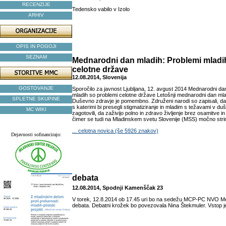
RECENZIJE
Tedensko vabilo v Izolo
ARHIV
OPIS IN POGOJI
SEZNAM
Mednarodni dan mladih: Problemi mladi
celotne države
12.08.2014, Slovenija
GOSTOVANJE
Sporočilo za javnost Ljubljana, 12. avgust 2014 Mednarodni da
mladih so problemi celotne države Letošnji mednarodni dan ml
SPLETNE SKUPINE
Duševno zdravje je pomembno. Združeni narodi so zapisali, da
s katerimi bi presegli stigmatiziranje in mladim s težavami v d
MC WIKI
zagotovili, da zaživijo polno in zdravo življenje brez osamitve 
čimer se tudi na Mladinskem svetu Slovenije (MSS) močno strin
... celotna novica (še 5926 znakov)
Dejavnosti sofinancirajo:
debata
12.08.2014, Spodnji Kamenščak 23
V torek, 12.8.2014 ob 17.45 uri bo na sedežu MCP-PC NVO Me
debata. Debatni krožek bo povezovala Nina Štekmuler. Vstop je