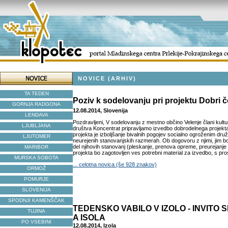
NOVICE (ARHIV)
TA TEDEN
Poziv k sodelovanju pri projektu Dobri 
GORNJA RADGONA
12.08.2014, Slovenija
LENDAVA
Pozdravljeni, V sodelovanju z mestno občino Velenje člani kul
LJUBLJANA
društva Koncentrat pripravljamo izvedbo dobrodelnega projekt
projekta je izboljšanje bivalnih pogojev socialno ogroženim druži
LJUTOMER
neurejenih stanovanjskih razmerah. Ob dogovoru z njimi, jim b
del njihovih stanovanj (pleskanje, prenova opreme, preurejanje
MARIBOR
projekta bo zagotovljen ves potrebni material za izvedbo, s pros
MURSKA SOBOTA
... celotna novica (še 928 znakov)
ORMOŽ
POMURJE
SLOVENIJA
SPODNJI KAMENŠČAK
TEDENSKO VABILO V IZOLO - INVITO
TUJINA
A ISOLA
PO VSEBINI
12.08.2014, Izola