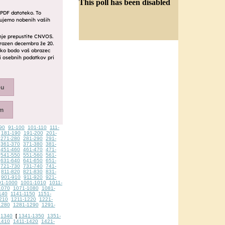
This poll has been disabled
90
91-100
101-110
111-
181-190
191-200
201-
271-280
281-290
291-
361-370
371-380
381-
451-460
461-470
471-
541-550
551-560
561-
631-640
641-650
651-
721-730
731-740
741-
811-820
821-830
831-
901-910
911-920
921-
91-1000
1001-1010
1011-
1070
1071-1080
1081-
140
1141-1150
1151-
210
1211-1220
1221-
1280
1281-1290
1291-
1340
1341-1350
1351-
[
1410
1411-1420
1421-