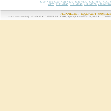
4100
4101-4110
4111-4120
4121-4130
4131-4140
4141-
4170
4171-4180
4181-4190
4191-4200
4201-4210
KLOPOTEC.NET - REGIONALNI POMURSKI 
Lastnik in ustanovitelj: MLADINSKI CENTER PRLEKIJE, Spodnji Kamenščak 23, 9240 LJUTOMER, tel