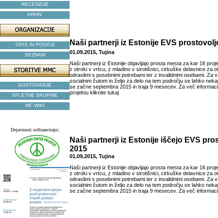
RECENZIJE
ARHIV
Naši partnerji iz Estonije EVS prostovolj
OPIS IN POGOJI
01.09.2015, Tujina
SEZNAM
Naši partnerji iz Estonije objavljajo prosta mesta za kar 16 proj
z otroki v vrtcu, z mladino v sirotišnici, cirkuške delavnice za o
odraslimi s posebnimi potrebami ter z invalidnimi osebami. Za 
socialnim čutom in željo za delo na tem področju se lahko nekaj
GOSTOVANJE
se začne septembra 2015 in traja 9 mesecev. Za več informa
projektu kliknite tukaj
SPLETNE SKUPINE
MC WIKI
Dejavnosti sofinancirajo:
Naši partnerji iz Estonije iščejo EVS pros
2015
01.09.2015, Tujina
Naši partnerji iz Estonije objavljajo prosta mesta za kar 16 proj
z otroki v vrtcu, z mladino v sirotišnici, cirkuške delavnice za o
odraslimi s posebnimi potrebami ter z invalidnimi osebami. Za 
socialnim čutom in željo za delo na tem področju se lahko nekaj
se začne septembra 2015 in traja 9 mesecev. Za več informac