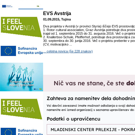
EVS Avstrija
01.09.2015, Tujina
Dva projekta v Avstriji (v provinci Styria) iščejo EVS prostovoljc
1. Rotor cultural association, Graz-Avstrija potrebuje dva prosto
trajal od 1. septembra 2015 do 31. avgusta 2016. Več o projekt
2. Knallerbse-Schule, Pfeifferhof, potrebuje dva prostovoljca za p
30. septembra do 30. junija 2016. Več o projektu preberite v pov
(CV, motivacijsko ...
... celotna novica (še 228 znakov)