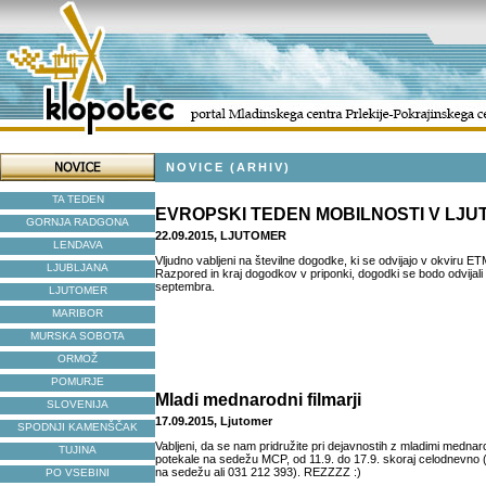
NOVICE (ARHIV)
TA TEDEN
EVROPSKI TEDEN MOBILNOSTI V LJ
GORNJA RADGONA
22.09.2015, LJUTOMER
LENDAVA
Vljudno vabljeni na številne dogodke, ki se odvijajo v okviru ET
LJUBLJANA
Razpored in kraj dogodkov v priponki, dogodki se bodo odvijali
septembra.
LJUTOMER
MARIBOR
MURSKA SOBOTA
ORMOŽ
POMURJE
Mladi mednarodni filmarji
SLOVENIJA
17.09.2015, Ljutomer
SPODNJI KAMENŠČAK
Vabljeni, da se nam pridružite pri dejavnostih z mladimi mednarod
TUJINA
potekale na sedežu MCP, od 11.9. do 17.9. skoraj celodnevno (
na sedežu ali 031 212 393). REZZZZ :)
PO VSEBINI