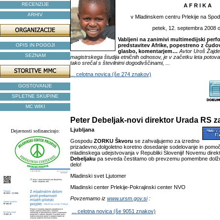
RECENZIJE
A F R I K A
ARHIV
v Mladinskem centru Prlekije na Sp
petek, 12. septembra 2008 ob
Vabljeni na zanimivi multimedijski per
OPIS IN POGOJI
predstavitev Afrike, popestreno z čudov
glasbo, komentarjem…
Avtor Uroš Žajde
SEZNAM
magistrskega študija etničnih odnosov, je v začetku leta potoval
tako srečal s številnimi dogodivščinami, ...
... celotna novica (še 274 znakov)
GOSTOVANJE
SPLETNE SKUPINE
MC WIKI
Peter Debeljak-novi direktor Urada RS z
Ljubljana
Dejavnosti sofinancirajo:
Gospodu
ZORKU Škvoru
se zahvaljujemo za izredno
prizadevno,dolgoletno koretno dosedanje sodelovanje in pomo
mladinskega udejstvovanja v Republiki Sloveniji! Novemu direkt
Debeljaku
pa seveda čestitamo ob prevzemu pomembne dolžno
delo!
Mladinski svet Ljutomer
Mladinski center Prlekije-Pokrajinski center NVO
Povzemamo iz
www.ursm.gov.si
:
... celotna novica (še 9051 znakov)