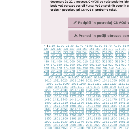
<
1-10
11-20
21-30
31-40
41-50
51-60
61-70
71-80
81-
[
120
121-130
131-140
141-150
151-160
161-170
171-180
210
211-220
221-230
231-240
241-250
251-260
261-270
300
301-310
311-320
321-330
331-340
341-350
351-360
390
391-400
401-410
411-420
421-430
431-440
441-450
480
481-490
491-500
501-510
511-520
521-530
531-540
570
571-580
581-590
591-600
601-610
611-620
621-630
660
661-670
671-680
681-690
691-700
701-710
711-720
750
751-760
761-770
771-780
781-790
791-800
801-810
840
841-850
851-860
861-870
871-880
881-890
891-900
930
931-940
941-950
951-960
961-970
971-980
981-9
1010
1011-1020
1021-1030
1031-1040
1041-1050
1051-1
1080
1081-1090
1091-1100
1101-1110
1111-1120
1121-1
1150
1151-1160
1161-1170
1171-1180
1181-1190
1191-12
1220
1221-1230
1231-1240
1241-1250
1251-1260
1261-1
1290
1291-1300
1301-1310
1311-1320
1321-1330
1331-1
1360
1361-1370
1371-1380
1381-1390
1391-1400
1401-1
1430
1431-1440
1441-1450
1451-1460
1461-1470
1471-1
1500
1501-1510
1511-1520
1521-1530
1531-1540
1541-1
1570
1571-1580
1581-1590
1591-1600
1601-1610
1611-1
1640
1641-1650
1651-1660
1661-1670
1671-1680
1681-1
1710
1711-1720
1721-1730
1731-1740
1741-1750
1751-1
1780
1781-1790
1791-1800
1801-1810
1811-1820
1821-1
1850
1851-1860
1861-1870
1871-1880
1881-1890
1891-1
1920
1921-1930
1931-1940
1941-1950
1951-1960
1961-1
1990
1991-2000
2001-2010
2011-2020
2021-2030
2031-2
2060
2061-2070
2071-2080
2081-2090
2091-2100
2101-2