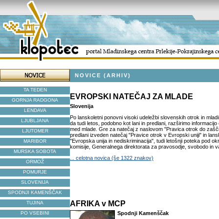
NOVICE (ARHIV)
TA TEDEN
EVROPSKI NATEČAJ ZA MLADE
GORNJA RADGONA
Slovenija
LENDAVA
Po lanskoletni ponovni visoki udeležbi slovenskih otrok in mlad
LJUBLJANA
da tudi letos, podobno kot lani in predlani, razširimo informaci
med mlade. Gre za natečaj z naslovom "Pravica otrok do zašči
LJUTOMER
predlani izveden natečaj "Pravice otrok v Evropski uniji" in lans
"Evropska unija in nediskriminacija", tudi letošnji poteka pod o
MARIBOR
komisije, Generalnega direktorata za pravosodje, svobodo in va
MURSKA SOBOTA
... celotna novica (še 1322 znakov)
ORMOŽ
POMURJE
SLOVENIJA
SPODNJI KAMENŠČAK
AFRIKA v MCP
TUJINA
PO VSEBINI
Spodnji Kamenščak