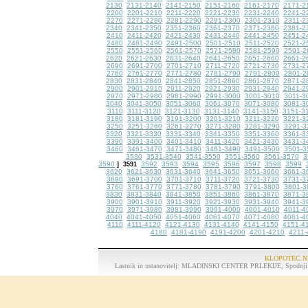
2130
2131-2140
2141-2150
2151-2160
2161-2170
2171-2
2200
2201-2210
2211-2220
2221-2230
2231-2240
2241-2
2270
2271-2280
2281-2290
2291-2300
2301-2310
2311-2
2340
2341-2350
2351-2360
2361-2370
2371-2380
2381-2
2410
2411-2420
2421-2430
2431-2440
2441-2450
2451-2
2480
2481-2490
2491-2500
2501-2510
2511-2520
2521-2
2550
2551-2560
2561-2570
2571-2580
2581-2590
2591-2
2620
2621-2630
2631-2640
2641-2650
2651-2660
2661-2
2690
2691-2700
2701-2710
2711-2720
2721-2730
2731-2
2760
2761-2770
2771-2780
2781-2790
2791-2800
2801-2
2830
2831-2840
2841-2850
2851-2860
2861-2870
2871-2
2900
2901-2910
2911-2920
2921-2930
2931-2940
2941-2
2970
2971-2980
2981-2990
2991-3000
3001-3010
3011-3
3040
3041-3050
3051-3060
3061-3070
3071-3080
3081-3
3110
3111-3120
3121-3130
3131-3140
3141-3150
3151-3
3180
3181-3190
3191-3200
3201-3210
3211-3220
3221-3
3250
3251-3260
3261-3270
3271-3280
3281-3290
3291-3
3320
3321-3330
3331-3340
3341-3350
3351-3360
3361-3
3390
3391-3400
3401-3410
3411-3420
3421-3430
3431-3
3460
3461-3470
3471-3480
3481-3490
3491-3500
3501-3
3530
3531-3540
3541-3550
3551-3560
3561-3570
3
3590
3592
3593
3594
3595
3596
3597
3598
3599
]
3591
3620
3621-3630
3631-3640
3641-3650
3651-3660
3661-3
3690
3691-3700
3701-3710
3711-3720
3721-3730
3731-3
3760
3761-3770
3771-3780
3781-3790
3791-3800
3801-3
3830
3831-3840
3841-3850
3851-3860
3861-3870
3871-3
3900
3901-3910
3911-3920
3921-3930
3931-3940
3941-3
3970
3971-3980
3981-3990
3991-4000
4001-4010
4011-4
4040
4041-4050
4051-4060
4061-4070
4071-4080
4081-4
4110
4111-4120
4121-4130
4131-4140
4141-4150
4151-4
4180
4181-4190
4191-4200
4201-4210
4211-
KLOPOTEC.N
Lastnik in ustanovitelj: MLADINSKI CENTER PRLEKIJE, Spodnji K