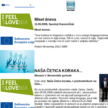
Misel dneva
11.09.2008, Spodnji Kamenščak
Misel dneva:
"Vsa čudesa in bogastvo rudnika v srcu enega dragega kamna.
so vse sence in sijaj morja. Dih in cvet, senca in sijaj...Najsvetl
zaupanje v vesolju-vse to sem našel v poljubu dekleta."
Robert Browning 1812-1889
NAŠA ČETICA KORAKA...
Moravci v Slovenskih goricah
Foto utrip:
Naša četica koraka, s predsednikom na
čelu...
Ko se je predsednik slovenske vlade Janez Janša
dne 09.08.2008 udeležil slovesnosti ob I. slovenskem
taboru v Ljutomeru ter na njej tudi spregovoril, je
deloval zelo uradno. Povsem nekaj drugega, pa je bilo
po proslavi ob ogledu Bioterm v Moravcih pri Mali
Nedelji. Vidno razpoložen in duhovit se je prijetno pogovarjal s sv
kopalci v bazenih opazili nenavadnega gosta so mu v pozdrav pr