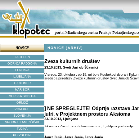
NOVICE (ARHIV)
TA TEDEN
Zveza kulturnih društev
GORNJA RADGONA
23.10.2013, Sveti Juri ob Ščavnici
LENDAVA
V sredo, 23. oktobra , ob 18. uri bo v Kocbekovi dvorani Kultu
LJUBLJANA
središča prireditev Zveze kulturnih društev Sveti Jurij ob Ščavni
LJUTOMER
MARIBOR
MURSKA SOBOTA
ORMOŽ
] NE SPREGLEJTE! Odprtje razstave Ja
POMURJE
jutri, v Projektnem prostoru Aksioma
SLOVENIJA
23.10.2013, Ljubljana
SPODNJI KAMENŠČAK
Aksioma - Zavod za sodobne umetnosti, Ljubljana predstavlja:
TUJINA
PO VSEBINI
Janez Janša, Janez Janša, Janez Janša