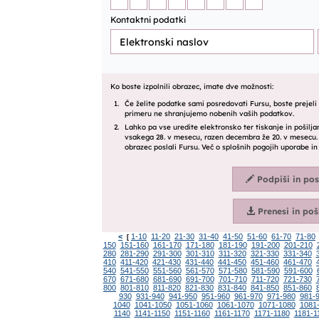
<
1-10
11-20
21-30
31-40
41-50
51-60
61-70
71-80
[
150
151-160
161-170
171-180
181-190
191-200
201-210
280
281-290
291-300
301-310
311-320
321-330
331-340
410
411-420
421-430
431-440
441-450
451-460
461-470
540
541-550
551-560
561-570
571-580
581-590
591-600
670
671-680
681-690
691-700
701-710
711-720
721-730
800
801-810
811-820
821-830
831-840
841-850
851-860
930
931-940
941-950
951-960
961-970
971-980
981-
1040
1041-1050
1051-1060
1061-1070
1071-1080
1081
1140
1141-1150
1151-1160
1161-1170
1171-1180
1181-1