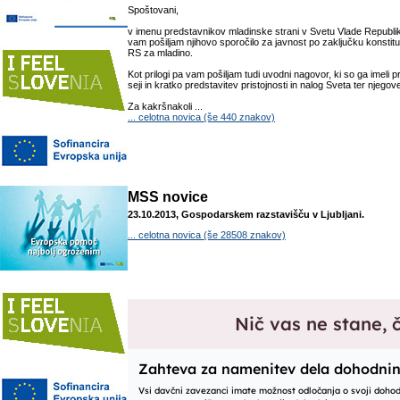
Spoštovani,
v imenu predstavnikov mladinske strani v Svetu Vlade Republik
vam pošiljam njihovo sporočilo za javnost po zaključku konstit
RS za mladino.
Kot prilogi pa vam pošiljam tudi uvodni nagovor, ki so ga imeli 
seji in kratko predstavitev pristojnosti in nalog Sveta ter njegov
Za kakršnakoli ...
... celotna novica (še 440 znakov)
MSS novice
23.10.2013, Gospodarskem razstavišču v Ljubljani.
... celotna novica (še 28508 znakov)