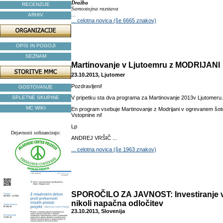
Dražba
RECENZIJE
Samostojna razstava
...
ARHIV
... celotna novica (še 6665 znakov)
OPIS IN POGOJI
SEZNAM
Martinovanje v Ljutoemru z MODRIJANI
23.10.2013, Ljutomer
Pozdravljeni!
GOSTOVANJE
SPLETNE SKUPINE
V pripetku sta dva programa za Martinovanje 2013v Ljutomeru.
MC WIKI
En program vsebuje Martinovanje z Modrijani v ogrevanem šot
Vstopnine ni!
Lp
Dejavnosti sofinancirajo:
ANDREJ VRŠIČ ...
... celotna novica (še 1963 znakov)
SPOROČILO ZA JAVNOST: Investiranje v
nikoli napačna odločitev
23.10.2013, Slovenija