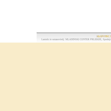
KLOPOTEC.N
Lastnik in ustanovitelj: MLADINSKI CENTER PRLEKIJE, Spodnji K