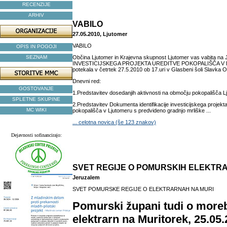
RECENZIJE
ARHIV
VABILO
27.05.2010, Ljutomer
VABILO
OPIS IN POGOJI
SEZNAM
Občina Ljutomer in Krajevna skupnost Ljutomer vas vabita
INVESTICIJSKEGA PROJEKTA UREDITVE POKOPALIŠČA V 
potekala v četrtek 27.5.2010 ob 17.uri v Glasbeni šoli Slavka 
Dnevni red:
GOSTOVANJE
1.Predstavitev dosedanjih aktivnosti na območju pokopališča L
SPLETNE SKUPINE
2.Predstavitev Dokumenta identifikacije investicijskega projekt
MC WIKI
pokopališča v Ljutomeru s predvideno gradnjo mrliške ...
... celotna novica (še 123 znakov)
Dejavnosti sofinancirajo:
SVET REGIJE O POMURSKIH ELEKTR
Jeruzalem
SVET POMURSKE REGIJE O ELEKTRARNAH NA MURI
Pomurski župani tudi o moreb
elektrarn na Muritorek, 25.05