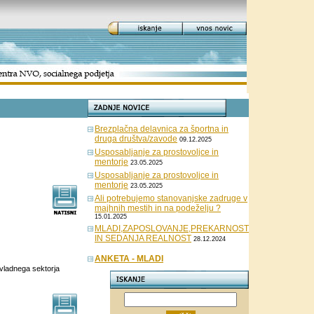
Brezplačna delavnica za športna in
druga društva/zavode
09.12.2025
Usposabljanje za prostovoljce in
mentorje
23.05.2025
Usposabljanje za prostovoljce in
mentorje
23.05.2025
Ali potrebujemo stanovanjske zadruge v
majhnih mestih in na podeželju ?
15.01.2025
MLADI,ZAPOSLOVANJE,PREKARNOST
IN SEDANJA REALNOST
28.12.2024
ANKETA - MLADI
vladnega sektorja