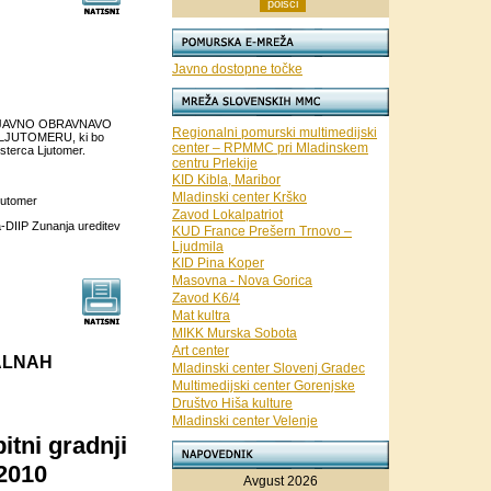
Javno dostopne točke
 na JAVNO OBRAVNAVO
Regionalni pomurski multimedijski
LJUTOMERU, ki bo
center – RPMMC pri Mladinskem
Osterca Ljutomer.
centru Prlekije
KID Kibla, Maribor
Mladinski center Krško
jutomer
Zavod Lokalpatriot
a-DIIP Zunanja ureditev
KUD France Prešern Trnovo –
Ljudmila
KID Pina Koper
Masovna - Nova Gorica
Zavod K6/4
Mat kultra
MIKK Murska Sobota
Art center
ALNAH
Mladinski center Slovenj Gradec
Multimedijski center Gorenjske
Društvo Hiša kulture
Mladinski center Velenje
itni gradnji
.2010
Avgust 2026