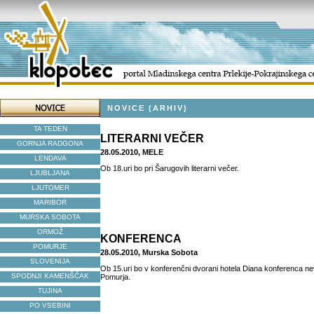
NOVICE (ARHIV)
TA TEDEN
LITERARNI VEČER
GORNJA RADGONA
28.05.2010, MELE
LENDAVA
Ob 18.uri bo pri Šarugovih literarni večer.
LJUBLJANA
LJUTOMER
MARIBOR
MURSKA SOBOTA
ORMOŽ
KONFERENCA
POMURJE
28.05.2010, Murska Sobota
SLOVENIJA
Ob 15.uri bo v konferenčni dvorani hotela Diana konferenca ne
SPODNJI KAMENŠČAK
Pomurja.
TUJINA
PO VSEBINI