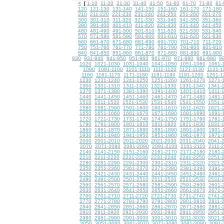
<
1-10
11-20
21-30
31-40
41-50
51-60
61-70
71-80
81-
[
120
121-130
131-140
141-150
151-160
161-170
171-180
210
211-220
221-230
231-240
241-250
251-260
261-270
300
301-310
311-320
321-330
331-340
341-350
351-360
390
391-400
401-410
411-420
421-430
431-440
441-450
480
481-490
491-500
501-510
511-520
521-530
531-540
570
571-580
581-590
591-600
601-610
611-620
621-630
660
661-670
671-680
681-690
691-700
701-710
711-720
750
751-760
761-770
771-780
781-790
791-800
801-810
840
841-850
851-860
861-870
871-880
881-890
891-900
930
931-940
941-950
951-960
961-970
971-980
981-990
9
1020
1021-1030
1031-1040
1041-1050
1051-1060
1061-
1090
1091-1100
1101-1110
1111-1120
1121-1130
1131-1
1160
1161-1170
1171-1180
1181-1190
1191-1200
1201-1
1230
1231-1240
1241-1250
1251-1260
1261-1270
1271-
1300
1301-1310
1311-1320
1321-1330
1331-1340
1341-
1370
1371-1380
1381-1390
1391-1400
1401-1410
1411-
1440
1441-1450
1451-1460
1461-1470
1471-1480
1481-
1510
1511-1520
1521-1530
1531-1540
1541-1550
1551-
1580
1581-1590
1591-1600
1601-1610
1611-1620
1621-
1650
1651-1660
1661-1670
1671-1680
1681-1690
1691-
1720
1721-1730
1731-1740
1741-1750
1751-1760
1761-
1790
1791-1800
1801-1810
1811-1820
1821-1830
1831-
1860
1861-1870
1871-1880
1881-1890
1891-1900
1901-
1930
1931-1940
1941-1950
1951-1960
1961-1970
1971-
2000
2001-2010
2011-2020
2021-2030
2031-2040
2041-
2070
2071-2080
2081-2090
2091-2100
2101-2110
2111-
2140
2141-2150
2151-2160
2161-2170
2171-2180
2181-
2210
2211-2220
2221-2230
2231-2240
2241-2250
2251-
2280
2281-2290
2291-2300
2301-2310
2311-2320
2321-
2350
2351-2360
2361-2370
2371-2380
2381-2390
2391-
2420
2421-2430
2431-2440
2441-2450
2451-2460
2461-
2490
2491-2500
2501-2510
2511-2520
2521-2530
2531-
2560
2561-2570
2571-2580
2581-2590
2591-2600
2601-
2630
2631-2640
2641-2650
2651-2660
2661-2670
2671-
2700
2701-2710
2711-2720
2721-2730
2731-2740
2741-
2770
2771-2780
2781-2790
2791-2800
2801-2810
2811-
2840
2841-2850
2851-2860
2861-2870
2871-2880
2881-
2910
2911-2920
2921-2930
2931-2940
2941-2950
2951-
2980
2981-2990
2991-3000
3001-3010
3011-3020
3021-
3050
3051-3060
3061-3070
3071-3080
3081-3090
3091-