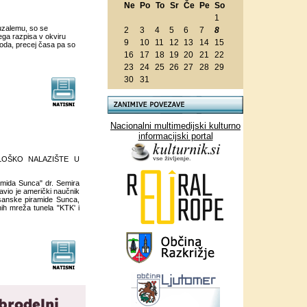
Ne
Po
To
Sr
Če
Pe
So
1
ruzalemu, so se
2
3
4
5
6
7
8
vega razpisa v okviru
9
10
11
12
13
14
15
oda, precej časa pa so
16
17
18
19
20
21
22
23
24
25
26
27
28
29
30
31
Nacionalni multimedijski kulturno
informacijski portal
LOŠKO NALAZIŠTE U
amida Sunca" dr. Semira
avio je američki naučnik
osanske piramide Sunca,
ih mreža tunela "KTK' i