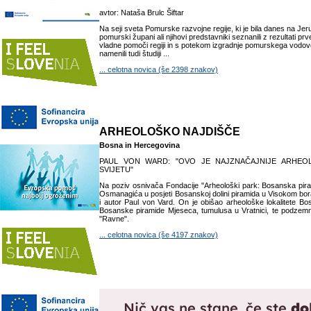
avtor: Nataša Brulc Šiftar
Na seji sveta Pomurske razvojne regije, ki je bila danes na Je
pomurski župani ali njihovi predstavniki seznanili z rezultati pr
vladne pomoči regiji in s potekom izgradnje pomurskega vodov
namenili tudi študiji ...
... celotna novica (še 2398 znakov)
ARHEOLOŠKO NAJDIŠČE
Bosna in Hercegovina
PAUL VON WARD: "OVO JE NAJZNAČAJNIJE ARHEO
SVIJETU"
Na poziv osnivača Fondacije "Arheološki park: Bosanska pir
Osmanagića u posjeti Bosanskoj dolini piramida u Visokom bor
i autor Paul von Vard. On je obišao arheološke lokalitete B
Bosanske piramide Mjeseca, tumulusa u Vratnici, te podzemn
"Ravne".
... celotna novica (še 4197 znakov)